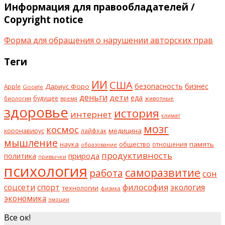
Информация для правообладателей /
Copyright notice
Форма для обращения о нарушении авторских прав
Теги
ИИ
США
безопасность
бизнес
Дариус Форо
Apple
Google
деньги
дети
еда
будущее
биология
животные
время
здоровье
история
интернет
климат
мозг
космос
коронавирус
медицина
лайфхак
мышление
наука
общество
память
отношения
образование
продуктивность
природа
политика
привычки
психология
саморазвитие
работа
сон
философия
соцсети
спорт
экология
технологии
физика
экономика
эмоции
Все ок!