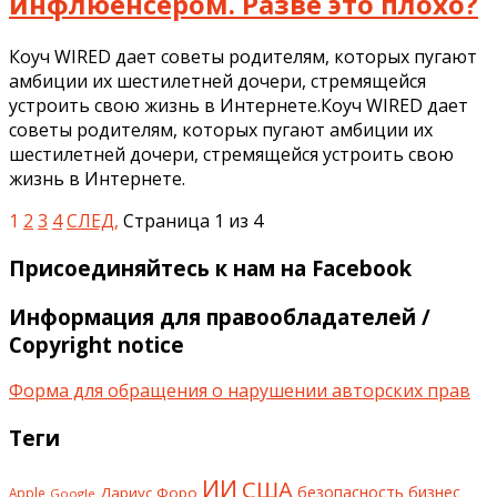
инфлюенсером. Разве это плохо?
Коуч WIRED дает советы родителям, которых пугают
амбиции их шестилетней дочери, стремящейся
устроить свою жизнь в Интернете.Коуч WIRED дает
советы родителям, которых пугают амбиции их
шестилетней дочери, стремящейся устроить свою
жизнь в Интернете.
1
2
3
4
СЛЕД,
Страница 1 из 4
Присоединяйтесь к нам на Facebook
Информация для правообладателей /
Copyright notice
Форма для обращения о нарушении авторских прав
Теги
ИИ
США
безопасность
бизнес
Дариус Форо
Apple
Google