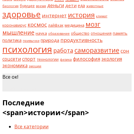
деньги
дети
еда
будущее
биология
животные
время
здоровье
история
интернет
климат
мозг
космос
коронавирус
медицина
лайфхак
мышление
наука
общество
память
отношения
образование
продуктивность
природа
политика
привычки
психология
саморазвитие
работа
сон
философия
соцсети
спорт
экология
технологии
физика
экономика
эмоции
Все ок!
шкаф на заказ
Последние
<span>истории</span>
Все категории