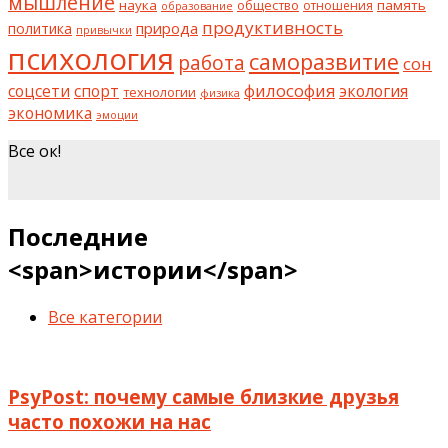
мышление
наука
общество
память
отношения
образование
продуктивность
природа
политика
привычки
психология
саморазвитие
работа
сон
философия
соцсети
спорт
экология
технологии
физика
экономика
эмоции
Все ок!
шкаф на заказ
Последние
<span>истории</span>
Все категории
PsyPost: почему самые близкие друзья
часто похожи на нас