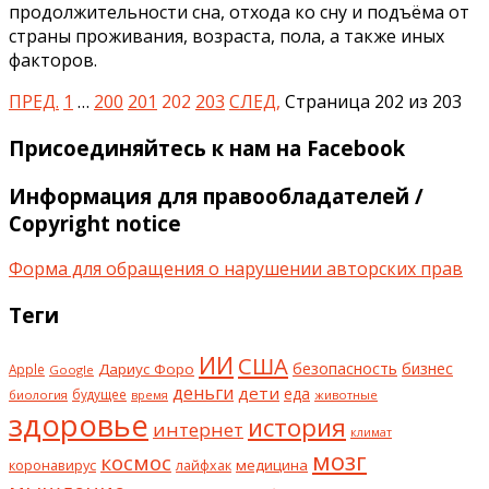
продолжительности сна, отхода ко сну и подъёма от
страны проживания, возраста, пола, а также иных
факторов.
ПРЕД.
1
…
200
201
202
203
СЛЕД,
Страница 202 из 203
Присоединяйтесь к нам на Facebook
Информация для правообладателей /
Copyright notice
Форма для обращения о нарушении авторских прав
Теги
ИИ
США
безопасность
бизнес
Дариус Форо
Apple
Google
деньги
дети
еда
будущее
биология
животные
время
здоровье
история
интернет
климат
мозг
космос
коронавирус
медицина
лайфхак