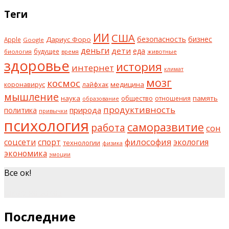
Теги
ИИ
США
безопасность
бизнес
Дариус Форо
Apple
Google
деньги
дети
еда
будущее
биология
животные
время
здоровье
история
интернет
климат
мозг
космос
коронавирус
медицина
лайфхак
мышление
наука
общество
память
отношения
образование
продуктивность
природа
политика
привычки
психология
саморазвитие
работа
сон
философия
соцсети
спорт
экология
технологии
физика
экономика
эмоции
Все ок!
шкаф на заказ
Последние