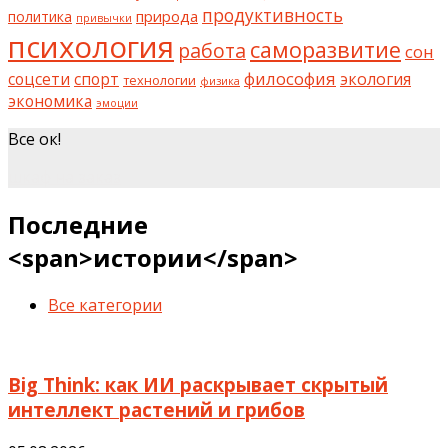
продуктивность
природа
политика
привычки
психология
саморазвитие
работа
сон
философия
соцсети
спорт
экология
технологии
физика
экономика
эмоции
Все ок!
шкаф на заказ
Последние
<span>истории</span>
Все категории
Big Think: как ИИ раскрывает скрытый
интеллект растений и грибов