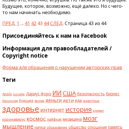
Будущее, которое, возможно, ещё далеко. Но с чего-
то нам начинать необходимо.
ПРЕД.
1
…
41
42
43
44
СЛЕД,
Страница 43 из 44
Присоединяйтесь к нам на Facebook
Информация для правообладателей /
Copyright notice
Форма для обращения о нарушении авторских прав
Теги
ИИ
США
безопасность
бизнес
Дариус Форо
Apple
Google
деньги
дети
еда
будущее
биология
животные
время
здоровье
история
интернет
климат
мозг
космос
коронавирус
медицина
лайфхак
мышление
наука
общество
память
отношения
образование