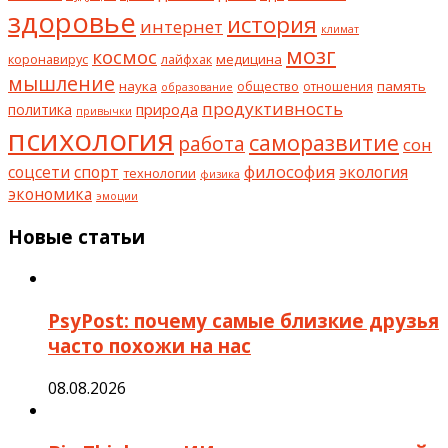
здоровье
история
интернет
климат
мозг
космос
коронавирус
медицина
лайфхак
мышление
наука
общество
память
отношения
образование
продуктивность
природа
политика
привычки
психология
саморазвитие
работа
сон
философия
соцсети
спорт
экология
технологии
физика
экономика
эмоции
Новые статьи
PsyPost: почему самые близкие друзья
часто похожи на нас
08.08.2026