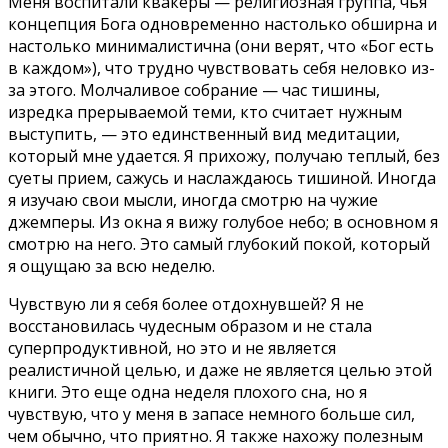
Меня воспитали квакеры — религиозная группа, чья
концепция Бога одновременно настолько обширна и
настолько минималистична (они верят, что «Бог есть
в каждом»), что трудно чувствовать себя неловко из-
за этого. Молчаливое собрание — час тишины,
изредка прерываемой теми, кто считает нужным
выступить, — это единственный вид медитации,
который мне удается. Я прихожу, получаю теплый, без
суеты прием, сажусь и наслаждаюсь тишиной. Иногда
я изучаю свои мысли, иногда смотрю на чужие
джемперы. Из окна я вижу голубое небо; в основном я
смотрю на него. Это самый глубокий покой, который
я ощущаю за всю неделю.
Чувствую ли я себя более отдохнувшей? Я не
восстановилась чудесным образом и не стала
суперпродуктивной, но это и не является
реалистичной целью, и даже не является целью этой
книги. Это еще одна неделя плохого сна, но я
чувствую, что у меня в запасе немного больше сил,
чем обычно, что приятно. Я также нахожу полезным