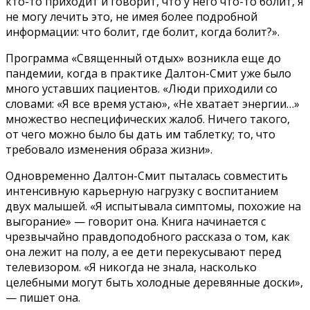
кто-то приходит и говорит, что у него что-то болит, я
не могу лечить это, не имея более подробной
информации: что болит, где болит, когда болит?».
Программа «Священный отдых» возникла еще до
пандемии, когда в практике Далтон-Смит уже было
много уставших пациентов. «Люди приходили со
словами: «Я все время устаю», «Не хватает энергии…»
множество неспецифических жалоб. Ничего такого,
от чего можно было бы дать им таблетку; то, что
требовало изменения образа жизни».
Одновременно Далтон-Смит пыталась совместить
интенсивную карьерную нагрузку с воспитанием
двух малышей. «Я испытывала симптомы, похожие на
выгорание» — говорит она. Книга начинается с
чрезвычайно правдоподобного рассказа о том, как
она лежит на полу, а ее дети перекусывают перед
телевизором. «Я никогда не знала, насколько
целебными могут быть холодные деревянные доски»,
— пишет она.