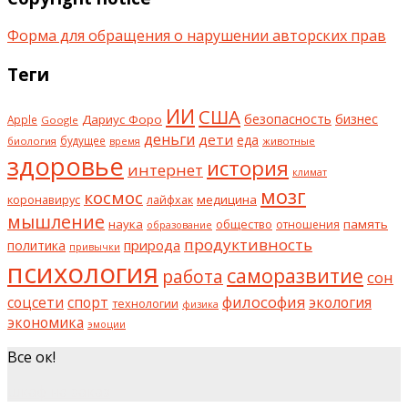
Форма для обращения о нарушении авторских прав
Теги
ИИ
США
безопасность
бизнес
Дариус Форо
Apple
Google
деньги
дети
еда
будущее
биология
животные
время
здоровье
история
интернет
климат
мозг
космос
коронавирус
медицина
лайфхак
мышление
наука
общество
память
отношения
образование
продуктивность
природа
политика
привычки
психология
саморазвитие
работа
сон
философия
соцсети
спорт
экология
технологии
физика
экономика
эмоции
Все ок!
шкаф на заказ