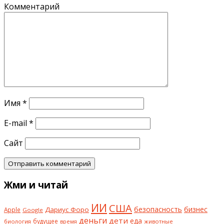
Комментарий
Имя
*
E-mail
*
Сайт
Жми и читай
ИИ
США
безопасность
бизнес
Дариус Форо
Apple
Google
деньги
дети
еда
будущее
биология
животные
время