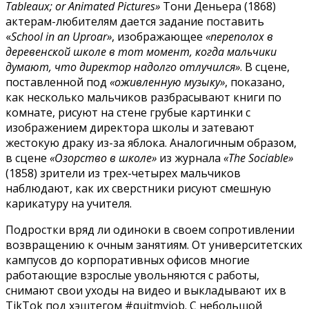
Tableaux; or Animated Pictures»
Тони Деньера (1868)
актерам-любителям дается задание поставить
«
School in an Uproar»
, изображающее
«переполох в
деревенской школе в тот момент, когда мальчики
думают, что директор надолго отлучился»
. В сцене,
поставленной под
«оживленную музыку»
, показано,
как несколько мальчиков разбрасывают книги по
комнате, рисуют на стене грубые картинки с
изображением директора школы и затевают
жестокую драку из-за яблока. Аналогичным образом,
в сцене
«Озорство в школе»
из журнала
«The Sociable»
(1858) зрители из трех-четырех мальчиков
наблюдают, как их сверстники рисуют смешную
карикатуру на учителя.
Подростки вряд ли одиноки в своем сопротивлении
возвращению к очным занятиям. От университетских
кампусов до корпоративных офисов многие
работающие взрослые увольняются с работы,
снимают свои уходы на видео и выкладывают их в
TikTok под хэштегом #quitmyjob. С небольшой