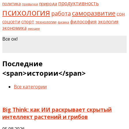
продуктивность
природа
политика
привычки
психология
саморазвитие
работа
сон
философия
соцсети
спорт
экология
технологии
физика
экономика
эмоции
Все ок!
шкаф на заказ
Последние
<span>истории</span>
Все категории
Big Think: как ИИ раскрывает скрытый
интеллект растений и грибов