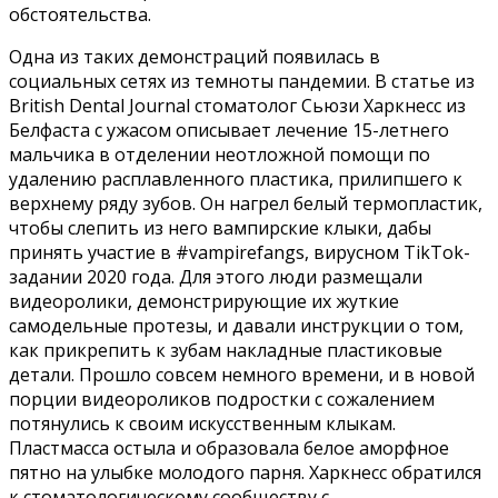
обстоятельства.
Одна из таких демонстраций появилась в
социальных сетях из темноты пандемии. В статье из
British Dental Journal стоматолог Сьюзи Харкнесс из
Белфаста с ужасом описывает лечение 15-летнего
мальчика в отделении неотложной помощи по
удалению расплавленного пластика, прилипшего к
верхнему ряду зубов. Он нагрел белый термопластик,
чтобы слепить из него вампирские клыки, дабы
принять участие в #vampirefangs, вирусном TikTok-
задании 2020 года. Для этого люди размещали
видеоролики, демонстрирующие их жуткие
самодельные протезы, и давали инструкции о том,
как прикрепить к зубам накладные пластиковые
детали. Прошло совсем немного времени, и в новой
порции видеороликов подростки с сожалением
потянулись к своим искусственным клыкам.
Пластмасса остыла и образовала белое аморфное
пятно на улыбке молодого парня. Харкнесс обратился
к стоматологическому сообществу с