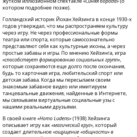
жутком иллюзионном спектакле
«Синяя борода»
(о
котором подробнее позже).
Голландский историк Йохан Хейзинга в конце 1930-х
годов утверждал, что мы распространяем культуру
через игру. Не через профессиональные формы
театра или спорта, которые самосознательно
представляют себя как культурные иконы, а через
простые забавы и игры. По мнению Хейзинга, игра
«способствует формированию социальных групп»
,
которые сохраняются еще долго после окончания,
будь то карточная игра, любительский спорт или
детская забава. Когда мы пересылаем своим
знакомым забавное видео или имитируем
танцевальные движения, найденные в Интернете,
мы связываем виртуальные социальные узы с
нашими реальными друзьями.
В своей книге
«Homo Ludens»
(1938) Хейзинга
описывает игру как
«магический круг»
, который
создает длительное
«ощущение «общности»
в