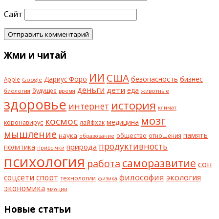
Сайт
Жми и читай
ИИ
США
безопасность
бизнес
Дариус Форо
Apple
Google
деньги
дети
еда
будущее
биология
животные
время
здоровье
история
интернет
климат
мозг
космос
коронавирус
медицина
лайфхак
мышление
наука
общество
память
отношения
образование
продуктивность
природа
политика
привычки
психология
саморазвитие
работа
сон
философия
соцсети
спорт
экология
технологии
физика
экономика
эмоции
Новые статьи