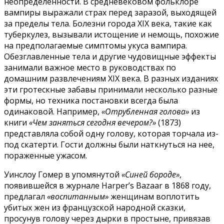
неопределенности. В средневековом фольклоре
вампиры выражали страх перед заразой, выходящей
за пределы тела. Болезни города XIX века, такие как
туберкулез, вызывали истощение и немощь, похожие
на предполагаемые симптомы укуса вампира.
Обезглавленные тела и другие чудовищные эффекты
занимали важное место в руководствах по
домашним развлечениям XIX века. В разных изданиях
эти гротескные забавы принимали несколько разные
формы, но техника постановки всегда была
одинаковой. Например,
«Отрубленная голова»
из
книги
«Чем заняться сегодня вечером?»
(1873)
представляла собой одну голову, которая торчала из-
под скатерти. Гости должны были наткнуться на нее,
пораженные ужасом.
Уинслоу Гомер в упомянутой
«Синей бороде»
,
появившейся в журнале Harper’s Bazaar в 1868 году,
предлагал
«воспитанным»
женщинам воплотить
убитых жен из французской народной сказки,
просунув голову через дырки в простыне, привязав