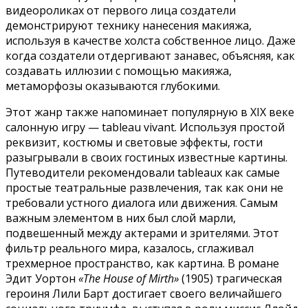
видеороликах от первого лица создатели
демонстрируют технику нанесения макияжа,
используя в качестве холста собственное лицо. Даже
когда создатели отдергивают занавес, объясняя, как
создавать иллюзии с помощью макияжа,
метаморфозы оказываются глубокими.
Этот жанр также напоминает популярную в XIX веке
салонную игру — tableau vivant. Используя простой
реквизит, костюмы и световые эффекты, гости
разыгрывали в своих гостиных известные картины.
Путеводители рекомендовали tableaux как самые
простые театральные развлечения, так как они не
требовали устного диалога или движения. Самым
важным элементом в них был слой марли,
подвешенный между актерами и зрителями. Этот
фильтр реального мира, казалось, сглаживал
трехмерное пространство, как картина. В романе
Эдит Уортон
«The House of Mirth»
(1905) трагическая
героиня Лили Барт достигает своего величайшего