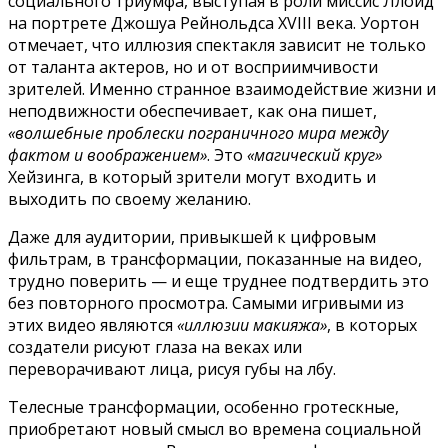
социального триумфа, выступая в роли миссис Ллойд
на портрете Джошуа Рейнольдса XVIII века. Уортон
отмечает, что иллюзия спектакля зависит не только
от таланта актеров, но и от восприимчивости
зрителей. Именно странное взаимодействие жизни и
неподвижности обеспечивает, как она пишет,
«волшебные проблески пограничного мира между
фактом и воображением»
. Это
«магический круг»
Хейзинга, в который зрители могут входить и
выходить по своему желанию.
Даже для аудитории, привыкшей к цифровым
фильтрам, в трансформации, показанные на видео,
трудно поверить — и еще труднее подтвердить это
без повторного просмотра. Самыми игривыми из
этих видео являются
«иллюзии макияжа»
, в которых
создатели рисуют глаза на веках или
переворачивают лица, рисуя губы на лбу.
Телесные трансформации, особенно гротескные,
приобретают новый смысл во времена социальной