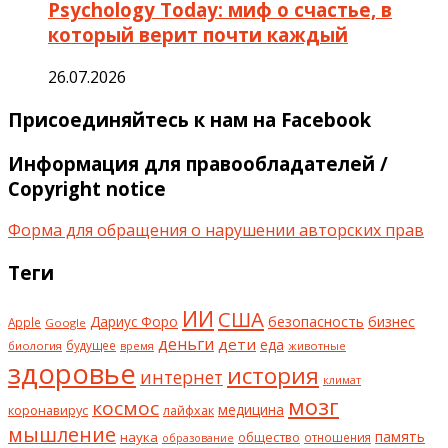
Psychology Today: миф о счастье, в
который верит почти каждый
26.07.2026
Присоединяйтесь к нам на Facebook
Информация для правообладателей /
Copyright notice
Форма для обращения о нарушении авторских прав
Теги
ИИ
США
безопасность
бизнес
Дариус Форо
Apple
Google
деньги
дети
еда
будущее
биология
животные
время
здоровье
история
интернет
климат
мозг
космос
коронавирус
медицина
лайфхак
мышление
наука
общество
память
отношения
образование