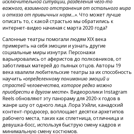
исключительной ситуации, разделения чего-то
важного, взаимного отстранения от остального мира
и отказа от привычных норм…»
. Что может лучше
описать то, с какой страстью мы обратились к
интернет-видео начиная с марта 2020 года?
Салонные театры помогали людям XIX века
примерить на себя эмоции и узнать другие
социальные миры изнутри. Персонажи
варьировались от аферистов до полковников, от
заботливых матерей до пьяных отцов. Авторы 19
века хвалили любительские театры за их способность
научить
«определенному пониманию эмоций и
страстей человечества, которое редко можно
приобрести в другом месте»
. Видеоролики Instagram
Reels обновляют эту панораму для 2020-х годов в
жанре шоу от одного лица. Лора Уэйли, канадский
контент-продюсер, воплощает десятки архетипов
рабочего места, таких как сплетница, отличница и
девушка-босс, используя быструю смену кадров и
минимальную смену костюмов.