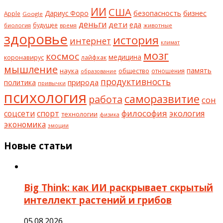
ИИ
США
безопасность
бизнес
Дариус Форо
Apple
Google
деньги
дети
еда
будущее
биология
животные
время
здоровье
история
интернет
климат
мозг
космос
коронавирус
медицина
лайфхак
мышление
наука
общество
память
отношения
образование
продуктивность
природа
политика
привычки
психология
саморазвитие
работа
сон
философия
соцсети
спорт
экология
технологии
физика
экономика
эмоции
Новые статьи
Big Think: как ИИ раскрывает скрытый
интеллект растений и грибов
05.08.2026