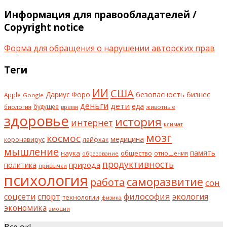
Информация для правообладателей /
Copyright notice
Форма для обращения о нарушении авторских прав
Теги
ИИ
США
безопасность
бизнес
Дариус Форо
Apple
Google
деньги
дети
еда
будущее
биология
животные
время
здоровье
история
интернет
климат
мозг
космос
коронавирус
медицина
лайфхак
мышление
наука
общество
память
отношения
образование
продуктивность
природа
политика
привычки
психология
саморазвитие
работа
сон
философия
соцсети
спорт
экология
технологии
физика
экономика
эмоции
Все ок!