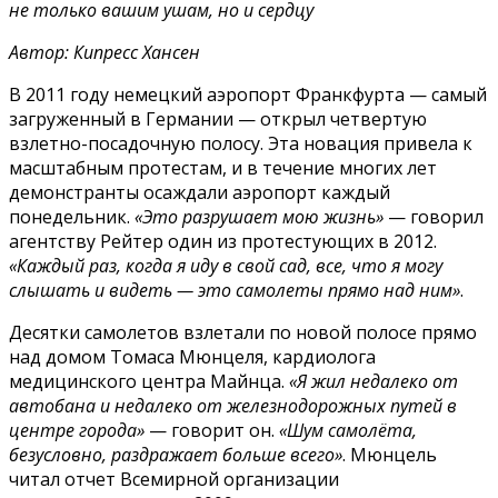
не только вашим ушам, но и сердцу
Автор: Кипресс Хансен
В 2011 году немецкий аэропорт Франкфурта — самый
загруженный в Германии — открыл четвертую
взлетно-посадочную полосу. Эта новация привела к
масштабным протестам, и в течение многих лет
демонстранты осаждали аэропорт каждый
понедельник.
«Это разрушает мою жизнь»
— говорил
агентству Рейтер один из протестующих в 2012.
«Каждый раз, когда я иду в свой сад, все, что я могу
слышать и видеть — это самолеты прямо над ним»
.
Десятки самолетов взлетали по новой полосе прямо
над домом Томаса Мюнцеля, кардиолога
медицинского центра Майнца.
«Я жил недалеко от
автобана и недалеко от железнодорожных путей в
центре города»
— говорит он.
«Шум самолёта,
безусловно, раздражает больше всего»
. Мюнцель
читал отчет Всемирной организации