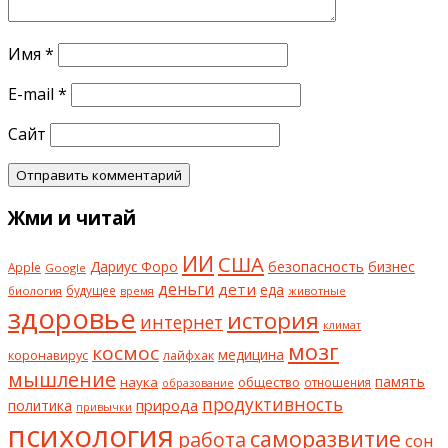
Имя
*
E-mail
*
Сайт
Жми и читай
ИИ
США
безопасность
бизнес
Дариус Форо
Apple
Google
деньги
дети
еда
будущее
биология
животные
время
здоровье
история
интернет
климат
мозг
космос
коронавирус
медицина
лайфхак
мышление
наука
общество
память
отношения
образование
продуктивность
природа
политика
привычки
психология
саморазвитие
работа
сон