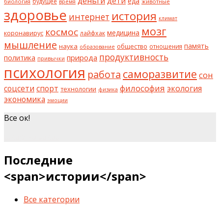
деньги
дети
еда
будущее
биология
животные
время
здоровье
история
интернет
климат
мозг
космос
коронавирус
медицина
лайфхак
мышление
наука
общество
память
отношения
образование
продуктивность
природа
политика
привычки
психология
саморазвитие
работа
сон
философия
соцсети
спорт
экология
технологии
физика
экономика
эмоции
Все ок!
шкаф на заказ
Последние
<span>истории</span>
Все категории