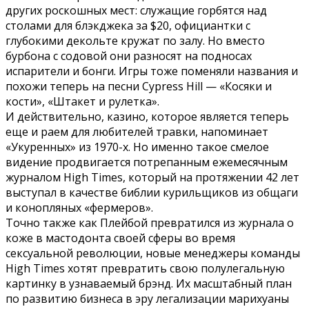
других роскошных мест: служащие горбятся над
столами для блэкджека за $20, официантки с
глубокими декольте кружат по залу. Но вместо
бурбона с содовой они разносят на подносах
испарители и бонги. Игры тоже поменяли названия и
похожи теперь на песни Cypress Hill — «Косяки и
кости», «Штакет и рулетка».
И действительно, казино, которое является теперь
еще и раем для любителей травки, напоминает
«Укуренных» из 1970-х. Но именно такое смелое
видение продвигается потрепанным ежемесячным
журналом High Times, который на протяжении 42 лет
выступал в качестве библии курильщиков из общаги
и конопляных «фермеров».
Точно также как Плейбой превратился из журнала о
коже в мастодонта своей сферы во время
сексуальной революции, новые менеджеры команды
High Times хотят превратить свою полулегальную
картинку в узнаваемый брэнд. Их масштабный план
по развитию бизнеса в эру легализации марихуаны