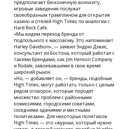
предполагает бесконечную волокиту,
игровые заведения послужат
своеобразным трамплином для открытия
казино и отелей High Times по аналогии с
Hard Rock Cafe.
«Мы видим переход бренда от
подпольного к массовому. Это напоминает
Harley Davidson», — заявил Эндрю Дэвис,
консультант из Бостона, который работал с
такими брендами, как Jim Henson Company
и Rodale, завоевавшими в свое время
широкий рынок.
«Но, — добавляет он, — бренды, подобные
High Times, могут работать только с целым
рядом оговорок, которые породят
множество проблем с районными
комиссиями, городскими советами,
соседними зданиями и местными
политиками». Для некоторых политиков
High Times — это «журнал, который нужно
читать в темной комнате, подобно Hustler