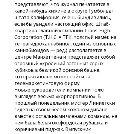
представляют, что журнал печатается в
какой-нибудь хижине в округе Гумбольдт
штата Калифорния, очень бы удивились,
если бы увидели настоящий офис. Штаб-
квартира главной компании Trans-High
Corporation (
T.H.C. = ТГК, толстый намёк на
тетрагидроканнабинол, один из основных
каннабиоидов — ред.
) располагается в
центре Манхеттена и представляет собой
огромный «кроличий загон» из серых
кубиков в безликой офисной башне,
которая вполне может сойти за
телемаркетинговую фирму.
Новые руководители компании тоже
выглядят весьма «корпоративно». В
прошлый понедельник мистер Линиетски
сидел на своем белом кожаном диване
вместе с остальными членами команды, на
нем была белая оксфордская рубашка и
коричневый пиджак. Выпускник