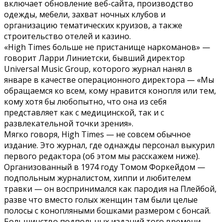
включает обновление веб-сайта, производство
одежды, мебели, захват ночных клубов и
организацию тематических круизов, а также
строительство отелей и казино.
«High Times больше не пристанище наркоманов» —
говорит Ларри Линиетски, бывший директор
Universal Music Group, которого журнал нанял в
январе в качестве операционного директора — «Мы
обращаемся ко всем, кому нравится конопля или тем,
кому хотя бы любопытно, что она из себя
представляет как с медицинской, так и с
развлекательной точки зрения».
Мягко говоря, High Times — не совсем обычное
издание. Это журнал, где однажды персонал выкурил
первого редактора (об этом мы расскажем ниже).
Организованный в 1974 году Томом Форкейдом —
подпольным журналистом, хиппи и любителем
травки — он воспринимался как пародия на Плейбой,
разве что вместо голых женщин там были целые
полосы с конопляными бошками размером с бонсай.
Большинство подпольных изданий того времени