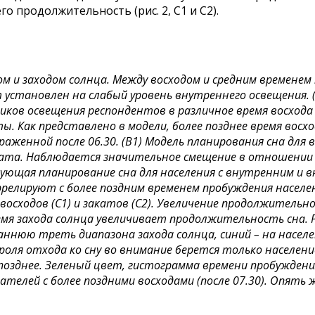
 продолжительность (рис. 2, C1 и C2).
 и заходом солнца. Между восходом и средним временем 
т установлен на слабый уровень внутреннего освещения. 
ков освещения респондентов в различное время восхода с
ы. Как представлено в модели, более позднее время вос
раженной после 06.30. (B1) Модель планирования сна для
ката. Наблюдается значительное смещение в отношении к
рующая планирование сна для населения с внутренним и 
релируют с более поздним временем пробуждения населени
осходов (С1) и закатов (С2). Увеличение продолжительно
ремя захода солнца увеличивает продолжительность сна.
аннюю треть диапазона захода солнца, синий – на насе
ля отхода ко сну во внимание берется только население с
озднее. Зеленый цвет, гистограмма времени пробуждения 
телей с более поздними восходами (после 07.30). Опять