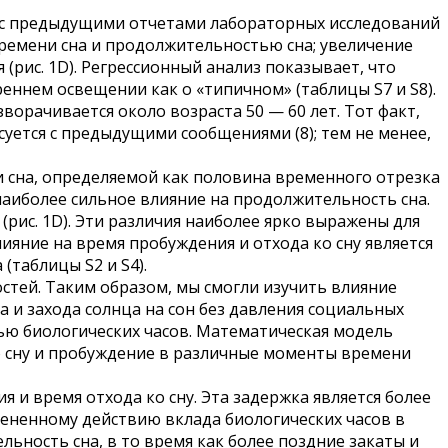
ся с предыдущими отчетами лабораторных исследований
ремени сна и продолжительностью сна; увеличение
(рис. 1D). Регрессионный анализ показывает, что
ннем освещении как о «типичном» (таблицы S7 и S8).
ворачивается около возраста 50 — 60 лет. Тот факт,
ласуется с предыдущими сообщениями (8); тем не менее,
 сна, определяемой как половина временного отрезка
наиболее сильное влияние на продолжительность сна.
рис. 1D). Эти различия наиболее ярко выражены для
Влияние на время пробуждения и отхода ко сну является
(таблицы S2 и S4).
тей. Таким образом, мы смогли изучить влияние
 и захода солнца на сон без давления социальных
ью биологических часов. Математическая модель
ко сну и пробуждение в различные моменты времени
и время отхода ко сну. Эта задержка является более
мененному действию вклада биологических часов в
ьность сна, в то время как более поздние закаты и