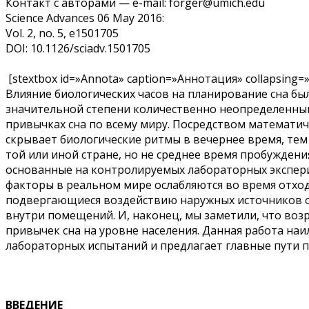
Контакт с авторами — е-mail: forger@umich.edu
Science Advances 06 May 2016:
Vol. 2, no. 5, e1501705
DOI: 10.1126/sciadv.1501705
[stextbox id=»Annota» caption=»Аннотация» collapsing=»
Влияние биологических часов на планирование сна был
значительной степени количественно неопределенным
привычках сна по всему миру. Посредством математич
скрывает биологические ритмы в вечернее время, тем 
той или иной стране, но не среднее время пробужден
основанные на контролируемых лабораторных эксперим
факторы в реальном мире ослабляются во время отхода
подвергающиеся воздействию наружных источников ос
внутри помещений. И, наконец, мы заметили, что воз
привычек сна на уровне населения. Данная работа на
лабораторных испытаний и предлагает главные пути пр
ВВЕДЕНИЕ