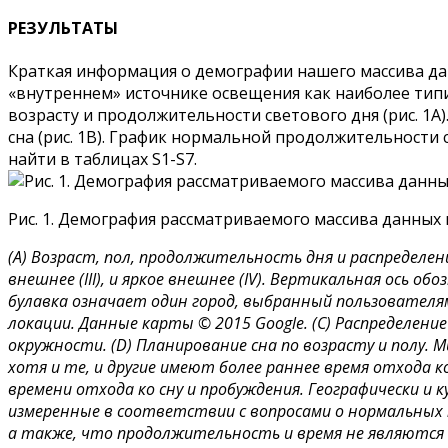
РЕЗУЛЬТАТЫ
Краткая информация о демографии нашего массива да
«внутреннем» источнике освещения как наиболее тип
возрасту и продолжительности светового дня (рис. 1А)
сна (рис. 1В). График нормальной продолжительности 
найти в таблицах S1-S7.
Рис. 1. Демография рассматриваемого массива данных 
(А) Возраст, пол, продолжительность дня и распределени
внешнее (III), и яркое внешнее (IV). Вертикальная ось
булавка означает один город, выбранный пользователя
локации. Данные карты © 2015 Google. (C) Распределение
окружности. (D) Планирование сна по возрасту и полу
хотя и те, и другие имеют более раннее время отхода ко
времени отхода ко сну и пробуждения. Географически и
измеренные в соответствии с вопросами о нормальных
а также, что продолжительность и время не являются 