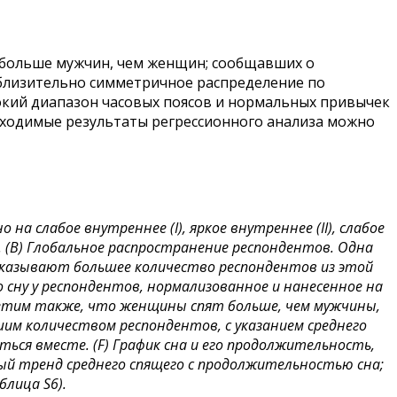
о больше мужчин, чем женщин; сообщавших о
иблизительно симметричное распределение по
широкий диапазон часовых поясов и нормальных привычек
еобходимые результаты регрессионного анализа можно
а слабое внутреннее (I), яркое внутреннее (II), слабое
х. (B) Глобальное распространение респондентов. Одна
указывают большее количество респондентов из этой
ко сну у респондентов, нормализованное и нанесенное на
метим также, что женщины спят больше, чем мужчины,
ьшим количеством респондентов, с указанием среднего
ься вместе. (F) График сна и его продолжительность,
й тренд среднего спящего с продолжительностью сна;
лица S6).