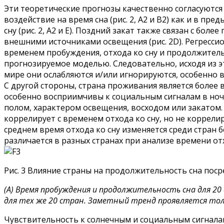
Эти теоретические прогнозы качественно согласуются
воздействие на время сна (рис. 2, А2 и В2) как и в пр
сну (рис. 2, А2 и Е). Поздний закат также связан с бо
внешними источниками освещения (рис. 2D). Регресси
временем пробуждения, отхода ко сну и продолжительн
прогнозируемое моделью. Следовательно, исходя из э
мире они ослабляются и/или игнорируются, особенно 
С другой стороны, страна проживания является более в
особенно восприимчивы к социальным сигналам в ночн
полом, характером освещения, восходом или закатом
коррелирует с временем отхода ко сну, но не коррелир
среднем время отхода ко сну изменяется среди стран 
различается в разных странах при анализе времени отх
Рис. 3 Влияние страны на продолжительность сна поср
(
A) Время пробуждения и продолжительность сна для 20
для тех же 20 стран. Заметный тренд проявляется толь
Чувствительность к солнечным и социальным сигналам,