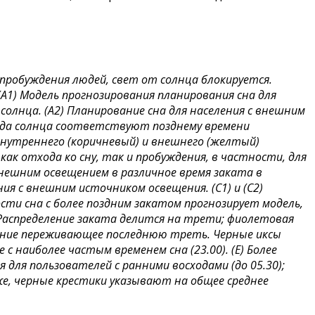
пробуждения людей, свет от солнца блокируется.
(A1) Модель прогнозирования планирования сна для
олнца. (A2) Планирование сна для населения с внешним
хода солнца соответствуют позднему времени
 внутреннего (коричневый) и внешнего (желтый)
ак отхода ко сну, так и пробуждения, в частности, для
внешним освещением в различное время заката в
я с внешним источником освещения. (C1) и (C2)
сти сна с более поздним закатом прогнозирует модель,
 Распределение заката делится на трети; фиолетовая
ление переживающее последнюю треть. Черные иксы
 наиболее частым временем сна (23.00). (E) Более
для пользователей с ранними восходами (до 05.30);
 же, черные крестики указывают на общее среднее