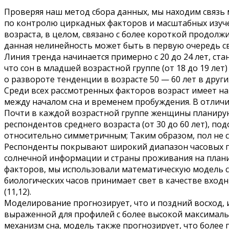
Проверяя наш метод сбора данных, мы находим связь 
по контролю циркадных факторов и масштабных изучен
возраста, в целом, связано с более короткой продолж
данная нелинейность может быть в первую очередь св
Линия тренда начинается примерно с 20 до 24 лет, ста
что сон в младшей возрастной группе (от 18 до 19 лет)
о развороте тенденции в возрасте 50 — 60 лет в други
Среди всех рассмотренных факторов возраст имеет н
между началом сна и временем пробуждения. В отличи
Почти в каждой возрастной группе женщины планируют
респондентов среднего возраста (от 30 до 60 лет), под
относительно симметричным; Таким образом, пол не св
Респонденты покрывают широкий диапазон часовых по
солнечной информации и страны проживания на планиро
факторов, мы использовали математическую модель с
биологических часов принимает свет в качестве вход
(11,12).
Моделирование прогнозирует, что и поздний восход, и
выраженной для профилей с более высокой максимально
механизм сна, модель также прогнозирует, что более