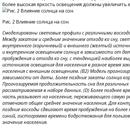
более высокая яркость освещения должны увеличить его
Рис. 2 Влияние солнца на сон.
Смоделированы световые профили с различными восходом
Между закатом и средним значением отхода ко сну, све
внутреннего (коричневый) и внешнего (желтый) источни
и внутренним освещением солнца в зависимости от дат
пробуждения и отхода ко сну, с тенденцией наиболее вы
источников освещения для населения в разное время за
населения с внешним освещением. (B2) Модель прогнози
зависимости от даты. Более поздние закаты солнца кор
Прогнозируемая продолжительность сна для различных в
рассматриваемая в наборе данных. (D) Более позднее в
часть указывает на население, переживающего самую р
отмечают общее среднее значение населения. Для контро
поздние восходы сдвигают время пробуждения на более п
синий, гистограмма времени бодрствования для пользова
значение населения.