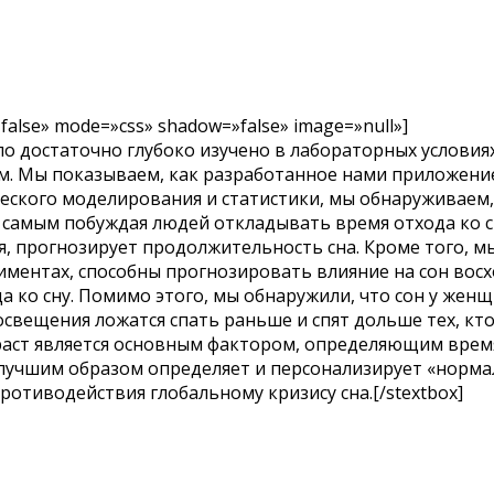
false» mode=»css» shadow=»false» image=»null»]
о достаточно глубоко изучено в лабораторных условиях.
. Мы показываем, как разработанное нами приложение
еского моделирования и статистики, мы обнаруживаем,
самым побуждая людей откладывать время отхода ко сну
ия, прогнозирует продолжительность сна. Кроме того, 
ентах, способны прогнозировать влияние на сон восхо
 ко сну. Помимо этого, мы обнаружили, что сон у женщ
вещения ложатся спать раньше и спят дольше тех, кто
раст является основным фактором, определяющим время 
илучшим образом определяет и персонализирует «норма
отиводействия глобальному кризису сна.[/stextbox]