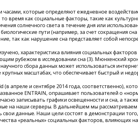
 часами, которые определяют ежедневное воздействие 
в то время как социальные факторы, такие как культу
чения солнечного света в течение дня или использован
биологические пути (например, за счет сокращения сна
ение, так как нарушение сна представляет собой непос
изучено, характеристика влияния социальных факторов 
ющим рубежом в исследовании сна (3). Мюнхенский хрон
о научного сбора данных может использоваться интерн
е крупных масштабах, что обеспечивает быстрый и нед
d (в апреле и сентябре 2014 года, соответственно), к
 названное ENTRAIN, опрашивает пользователей о «нор
часно записывать графики освещенности и сна, а так
ные на наши серверы. В дальнейшем мы рассматриваем
 свои данные. Наши цели состоят в демонстрации того
ичества «реальных» социальных факторов, влияющих на