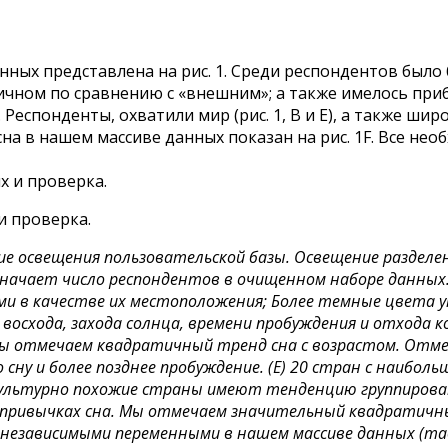
нных представлена на рис. 1. Среди респондентов был
ичном по сравнению с «внешним»; а также имелось пр
. Респонденты, охватили мир (рис. 1, В и Е), а также 
сна в нашем массиве данных показан на рис. 1F. Все н
и проверка.
е освещения пользовательской базы. Освещение разделено н
 обозначает число респондентов в очищенном наборе данны
ми в качестве их местоположения; Более темные цвета 
 восхода, захода солнца, времени пробуждения и отхода 
. Мы отмечаем квадратичный тренд сна с возрастом. От
 сну и более позднее пробуждение. (E) 20 стран с наибол
 культурно похожие страны имеют тенденцию группироват
 привычках сна. Мы отмечаем значительный квадратичны
независимыми переменными в нашем массиве данных (таб