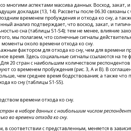
 со многими аспектами массива данных. Восход, закат,
едыдущих докладах (13, 14). Рассветы после 06.30 связа
лее поздним временем пробуждения и отхода ко сну, а та
онный анализ подтверждает, что восход, закат, и типи
остью сна (таблицы S1-S4); тем не менее, влияние захо
того, мы полагаем, что солнечные сигналы действитель
в моменты около времени отхода ко сну.
ажным фактором для отхода ко сну, чем для времени пр
ое время. Здесь социальные сигналы ссылаются на те 
. Для 20 стран с наибольшим количеством респонденто
уют со временем пробуждения (рис. 3, А и В). В соглаш
больше, чем среднее время бодрствования; а также что
ода ко сну (таблицы S1-S5).
едством времени отхода ко сну.
 стран в наборе данных с наибольшим числом респонденто
ко во времени отхода ко сну.
 в соответствии с представленным, меняется в зависим