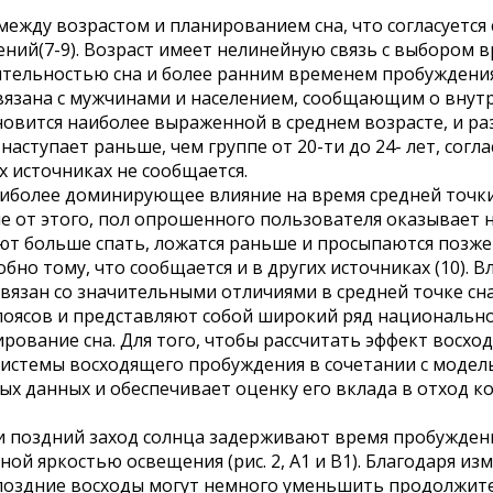
между возрастом и планированием сна, что согласует
ий(7-9). Возраст имеет нелинейную связь с выбором в
ительностью сна и более ранним временем пробуждения 
язана с мужчинами и населением, сообщающим о внутре
новится наиболее выраженной в среднем возрасте, и раз
 наступает раньше, чем группе от 20-ти до 24- лет, сог
х источниках не сообщается.
аиболее доминирующее влияние на время средней точки
е от этого, пол опрошенного пользователя оказывает 
 больше спать, ложатся раньше и просыпаются позже (
обно тому, что сообщается и в других источниках (10). 
язан со значительными отличиями в средней точке сна 
ясов и представляют собой широкий ряд национальнос
вание сна. Для того, чтобы рассчитать эффект восхода
истемы восходящего пробуждения в сочетании с модел
ных данных и обеспечивает оценку его вклада в отход 
 поздний заход солнца задерживают время пробуждения 
й яркостью освещения (рис. 2, А1 и В1). Благодаря из
 поздние восходы могут немного уменьшить продолжител