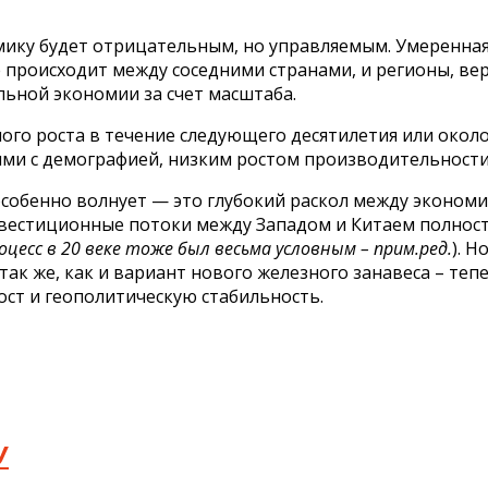
мику будет отрицательным, но управляемым. Умеренна
е происходит между соседними странами, и регионы, ве
ьной экономии за счет масштаба.
ого роста в течение следующего десятилетия или около
ми с демографией, низким ростом производительности 
особенно волнует — это глубокий раскол между эконо
вестиционные потоки между Западом и Китаем полность
цесс в 20 веке тоже был весьма условным – прим.ред.
). 
так же, как и вариант нового железного занавеса – теп
ост и геополитическую стабильность.
У