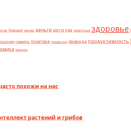
здоровье
деньги
дети
еда
будущее
огия
животные
время
продуктивность
природа
политика
память
ношения
привычки
номика
эмоции
часто похожи на нас
интеллект растений и грибов