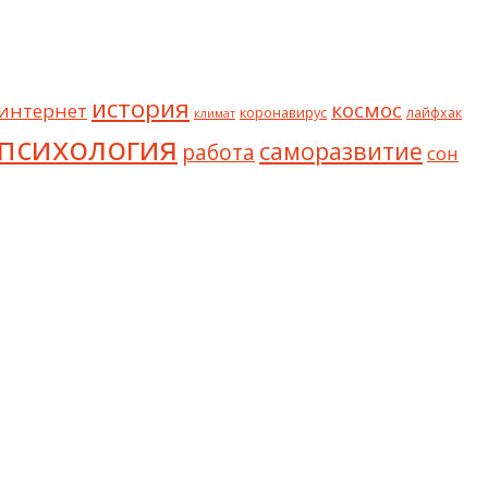
история
космос
интернет
коронавирус
лайфхак
климат
психология
саморазвитие
работа
сон