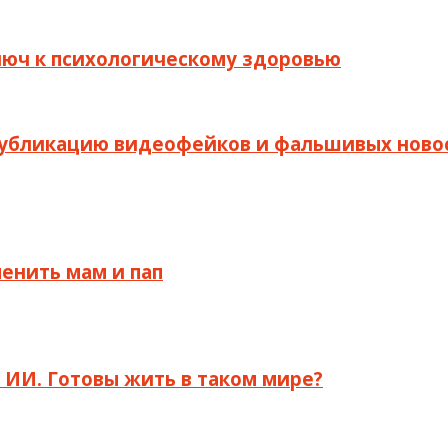
люч к психологическому здоровью
публикацию видеофейков и фальшивых ново
менить мам и пап
я ИИ. Готовы жить в таком мире?