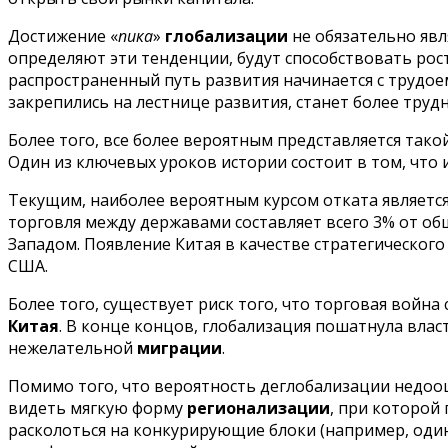
Достижение «
пика
»
глобализации
не обязательно явл
определяют эти тенденции, будут способствовать рос
распространенный путь развития начинается с трудоем
закрепились на лестнице развития, станет более тру
Более того, все более вероятным представляется тако
Один из ключевых уроков истории состоит в том, что 
Текущим, наиболее вероятным курсом отката являетс
торговля между державами составляет всего 3% от о
Западом. Появление Китая в качестве стратегического
США.
Более того, существует риск того, что торговая войн
Китая
. В конце концов, глобализация пошатнула влас
нежелательной
миграции
.
Помимо того, что вероятность деглобализации недооц
видеть мягкую форму
регионализации
, при которой
расколоться на конкурирующие блоки (например, один