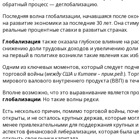
обратный процесс — деглобализацию.
Последняя волна глобализации, начавшаяся после око
на развитие экономики за последние 30 лет. Она стим
реальные процентные ставки в развитых странах.
Глобализация
также оказала глубокое влияние на ра
снижению доли трудовых доходов и увеличению доли 
на первый в политике возникли такие явления как из
Одним из ключевых моментов, который следует подчерк
торговой войны (
между США и Китаем – прим.ред.
). То
мирового валового внутреннего продукта (ВВП) в течен
Вполне возможно, что это выравнивание является пр
глобализации
. Но такие волны редки.
Есть несколько причин, помимо торговой войны, поч
открыты, и не осталось крупных держав, которые мог
менее привлекательными для поддержания крупных и 
аспектов финансовой либерализации, которая была ц
открыть свои рынки капитала.