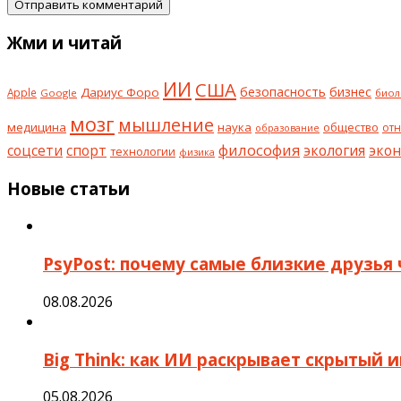
Жми и читай
ИИ
США
безопасность
бизнес
Дариус Форо
Apple
Google
биол
мозг
мышление
медицина
наука
общество
от
образование
философия
соцсети
спорт
экология
эко
технологии
физика
Новые статьи
PsyPost: почему самые близкие друзья 
08.08.2026
Big Think: как ИИ раскрывает скрытый 
05.08.2026