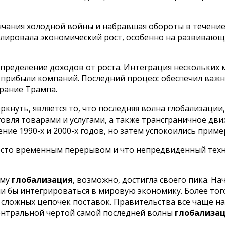
нчания холодной войны и набравшая обороты в течение
улировала экономический рост, особенно на развивающи
спределение доходов от роста. Интеграция нескольких
прибыли компаний. Последний процесс обеспечил важ
брание Трампа.
нуть, является то, что последняя волна глобализации,
рговля товарами и услугами, а также трансграничное дв
ие 1990-х и 2000-х годов, но затем успокоились пример
осто временным перерывом и что непредвиденный тех
ему
глобализация
, возможно, достигла своего пика. Н
ли бы интегрироваться в мировую экономику. Более тог
сложных цепочек поставок. Правительства все чаще н
ентральной чертой самой последней волны
глобализа