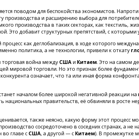
яется поводом для беспокойства экономистов. Напроти
ту производства и расширению выбора для потребителей
кого производства в таких секторах, как текстиль, жи
дной. Это добавит структурных препятствий, с которым
й процесс как деглобализация, в ходе которого междун
именно политика, а не технологии, привели к откату
гл
я торговая война между
США
и
Китаем
. Это на самом д
бщей мировой торговли. Но это признак более фундаме
 конкурента означает, что та или иная форма конфронт
а станет началом более широкой негативной реакции на
ть национальных правительств, её обвиняли в росте не
енивается, также неясно, какую форму этот процесс м
 производство сосредоточено в соседних странах, а не 
 во главе с
США
, а другой — с
Китаем
). В промежутке