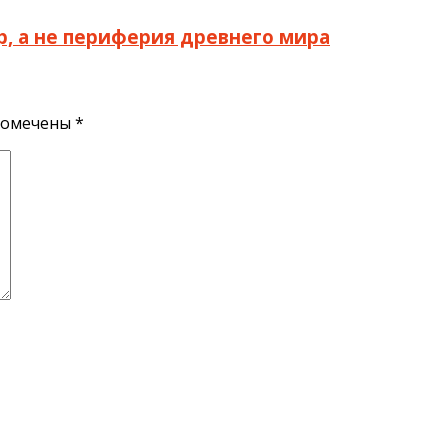
тр, а не периферия древнего мира
помечены
*