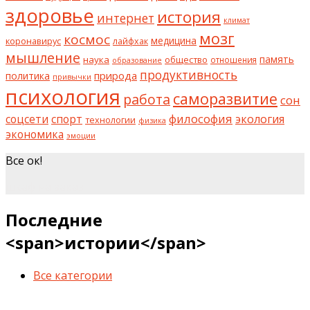
здоровье
история
интернет
климат
мозг
космос
коронавирус
медицина
лайфхак
мышление
наука
общество
память
отношения
образование
продуктивность
природа
политика
привычки
психология
саморазвитие
работа
сон
философия
соцсети
спорт
экология
технологии
физика
экономика
эмоции
Все ок!
шкаф на заказ
Последние
<span>истории</span>
Все категории