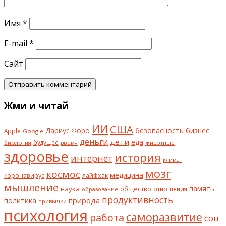
Имя
*
E-mail
*
Сайт
Жми и читай
ИИ
США
безопасность
бизнес
Дариус Форо
Apple
Google
деньги
дети
еда
будущее
биология
животные
время
здоровье
история
интернет
климат
мозг
космос
коронавирус
медицина
лайфхак
мышление
наука
общество
память
отношения
образование
продуктивность
природа
политика
привычки
психология
саморазвитие
работа
сон