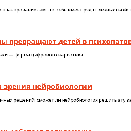
 планирование само по себе имеет ряд полезных свойст
аны превращают детей в психопато
авки — форма цифрового наркотика.
и зрения нейробиологии
ичных решений, сможет ли нейробиология решить эту з