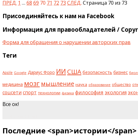
ПРЕД.
1
…
68
69
70
71
72
73
СЛЕД,
Страница 70 из 73
Присоединяйтесь к нам на Facebook
Информация для правообладателей / Copyri
Форма для обращения о нарушении авторских прав
Теги
ИИ
США
безопасность
бизнес
Дариус Форо
Apple
Google
биол
мозг
мышление
медицина
наука
общество
от
образование
философия
соцсети
спорт
экология
эко
технологии
физика
Все ок!
шкаф на заказ
Последние <span>истории</span>