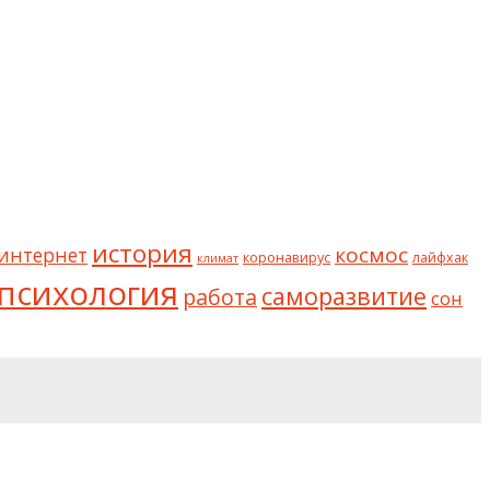
история
космос
интернет
коронавирус
лайфхак
климат
психология
саморазвитие
работа
сон