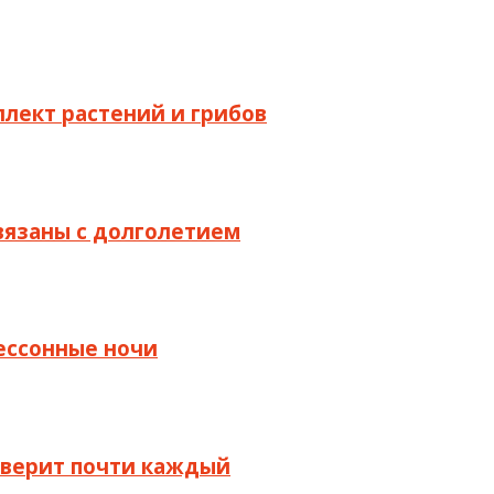
ллект растений и грибов
связаны с долголетием
бессонные ночи
й верит почти каждый