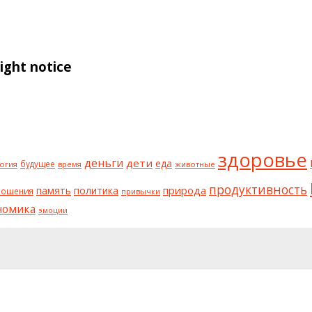
ght notice
здоровье
деньги
дети
еда
будущее
огия
животные
время
продуктивность
природа
политика
память
ношения
привычки
номика
эмоции