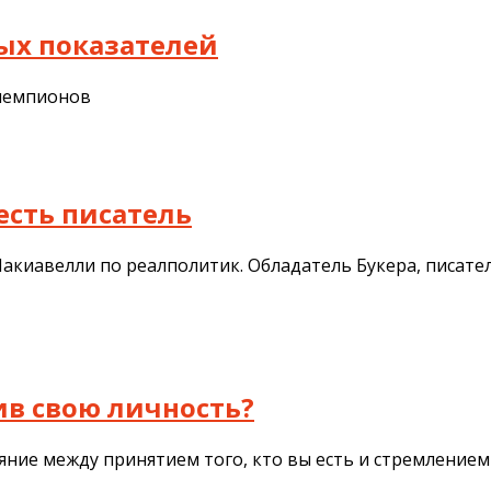
ых показателей
 чемпионов
есть писатель
киавелли по реалполитик. Обладатель Букера, писател
ив свою личность?
яние между принятием того, кто вы есть и стремлением 