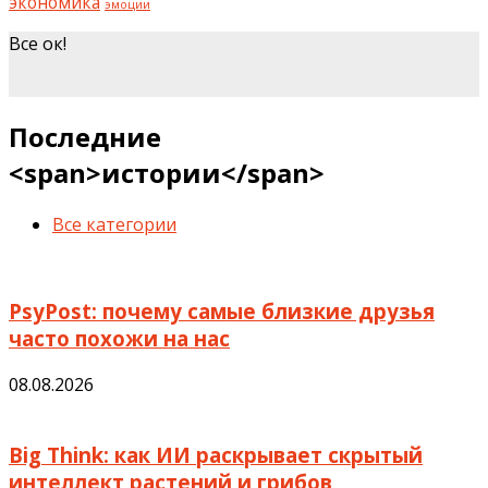
экономика
эмоции
Все ок!
шкаф на заказ
Последние
<span>истории</span>
Все категории
PsyPost: почему самые близкие друзья
часто похожи на нас
08.08.2026
Big Think: как ИИ раскрывает скрытый
интеллект растений и грибов