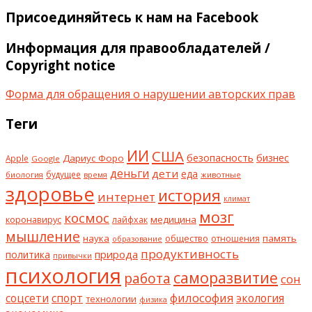
Присоединяйтесь к нам на Facebook
Информация для правообладателей /
Copyright notice
Форма для обращения о нарушении авторских прав
Теги
ИИ
США
безопасность
бизнес
Дариус Форо
Apple
Google
деньги
дети
еда
будущее
биология
животные
время
здоровье
история
интернет
климат
мозг
космос
коронавирус
медицина
лайфхак
мышление
наука
общество
память
отношения
образование
продуктивность
природа
политика
привычки
психология
саморазвитие
работа
сон
философия
соцсети
спорт
экология
технологии
физика