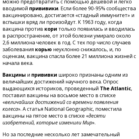
можно предотвратить с помощью дешевой и легко
вводимой
прививики
. Если более 90-95% сообщества
вакцинировано, достигается «стадный иммунитет» и
вспышки вряд ли произойдут. К 1963 году, когда
вакцина против
кори
только появилась и вводилась
в распространение, от этой болезни умирало около
2,6 миллиона человек в год. С тех пор число случаев
заболевания
корью
неуклонно снижалось, и, по
оценкам, вакцина спасла более 21 миллиона жизней с
начала века.
Вакцины
и
прививки
широко признаны одним из
величайших достижений научного века. Опрос
выдающихся историков, проведенный
The Atlantic
,
поставил вакцины на восьмое место в списке
«
величайших достижений со времени появления
колеса
». А статья National Geographic, поместила
вакцины на пятое место в списке «
десяти
изобретений, которые изменили Мир
».
Но за последние несколько лет замечательный