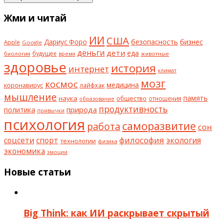
Жми и читай
ИИ
США
безопасность
бизнес
Дариус Форо
Apple
Google
деньги
дети
еда
будущее
биология
животные
время
здоровье
история
интернет
климат
мозг
космос
коронавирус
медицина
лайфхак
мышление
наука
общество
память
отношения
образование
продуктивность
природа
политика
привычки
психология
саморазвитие
работа
сон
философия
соцсети
спорт
экология
технологии
физика
экономика
эмоции
Новые статьи
Big Think: как ИИ раскрывает скрытый