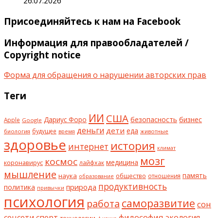
26.07.2026
Присоединяйтесь к нам на Facebook
Информация для правообладателей /
Copyright notice
Форма для обращения о нарушении авторских прав
Теги
ИИ
США
безопасность
бизнес
Дариус Форо
Apple
Google
деньги
дети
еда
будущее
биология
животные
время
здоровье
история
интернет
климат
мозг
космос
коронавирус
медицина
лайфхак
мышление
наука
общество
память
отношения
образование
продуктивность
природа
политика
привычки
психология
саморазвитие
работа
сон
философия
соцсети
спорт
экология
технологии