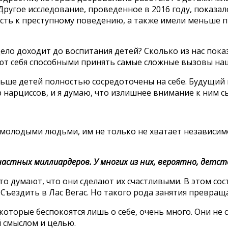
Другое исследование, проведенное в 2016 году, показа
ть к преступному поведению, а также имели меньше пр
дело доходит до воспитания детей? Сколько из нас по
ют себя способными принять самые сложные вызовы наш
ольше детей полностью сосредоточены на себе. Будущий
 нарциссов, и я думаю, что излишнее внимание к ним с
чи молодыми людьми, им не только не хватает независ
частных миллиардеров. У многих из них, вероятно, детс
о думают, что они сделают их счастливыми. В этом сост
. Съездить в Лас Вегас. Но такого рода занятия превра
 которые беспокоятся лишь о себе, очень много. Они не 
й смыслом и целью.