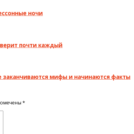
бессонные ночи
й верит почти каждый
де заканчиваются мифы и начинаются факты
помечены
*