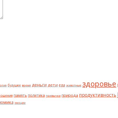
здоровье
деньги
дети
еда
будущее
огия
животные
время
продуктивность
природа
политика
память
ношения
привычки
номика
эмоции