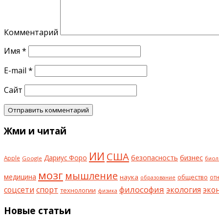
Комментарий
Имя
*
E-mail
*
Сайт
Жми и читай
ИИ
США
безопасность
бизнес
Дариус Форо
Apple
Google
биол
мозг
мышление
медицина
наука
общество
от
образование
философия
соцсети
спорт
экология
эко
технологии
физика
Новые статьи