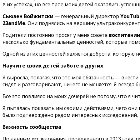
в их успехах, но все трое моих детей оказались успе
Сьюзен Войжитски
— генеральный директор
YouTub
23andMe
. Они поднялись на вершину ультраконкурен
Родители постоянно просят у меня совета
воспитании
несколько фундаментальных ценностей, которые помо
Одной из этих ценностей является доброта, которую
Научите своих детей заботе о других
Я выросла, полагая, что это моя обязанность — внести
сидят и разговаривают, ничего не меняется. Я всегда 
Все это повлияло на моих дочерей не потому, что я ч
Я пыталась показать им своими действиями, чего они м
было подтверждено рядом интересных исследований.
Важность сообщества
По данным исследования, проведенного в 2013 году, 