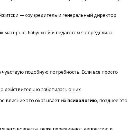
ойжитски — соучредитель и генеральный директор
ы» матерью, бабушкой и педагогом я определила
ще чувствую подобную потребность. Если все просто
то действительно заботилась о них.
кое влияние это оказывает их
психологию
, позднее это
ладшего возраста, реже переживают депрессию и