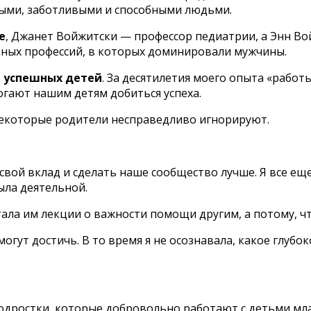
шными, заботливыми и способными людьми.
e
, Джанет Войжитски — профессор педиатрии, а Энн В
тных профессий, в которых доминировали мужчины.
 успешных детей
. За десятилетия моего опыта «работ
гают нашим детям добиться успеха.
 некоторые родители несправедливо игнорируют.
 свой вклад и сделать наше сообщество лучше. Я все е
была деятельной.
итала им лекции о важности помощи другим, а потому, ч
огут достичь. В то время я не осознавала, какое глубо
подростки, которые добровольно работают с детьми м