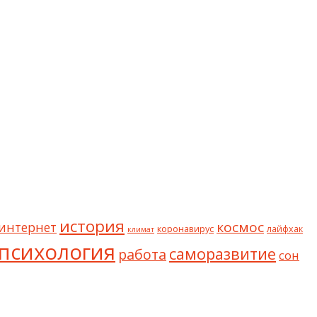
история
космос
интернет
коронавирус
лайфхак
климат
психология
саморазвитие
работа
сон