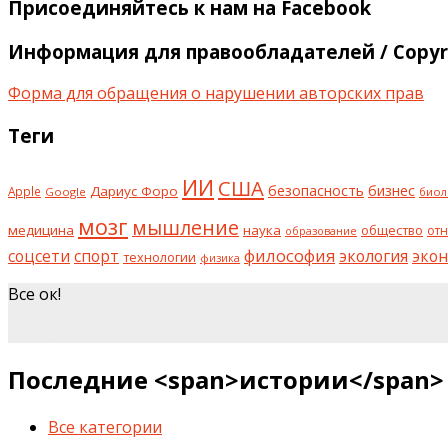
Присоединяйтесь к нам на Facebook
Информация для правообладателей / Copyri
Форма для обращения о нарушении авторских прав
Теги
ИИ
США
безопасность
бизнес
Дариус Форо
Apple
Google
биол
мозг
мышление
медицина
наука
общество
от
образование
философия
соцсети
спорт
экология
эко
технологии
физика
Все ок!
шкаф на заказ
Последние <span>истории</span>
Все категории