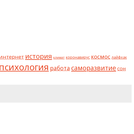
история
космос
интернет
коронавирус
лайфхак
климат
психология
саморазвитие
работа
сон