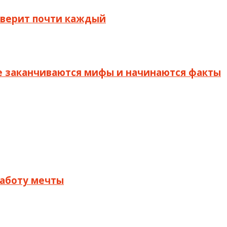
й верит почти каждый
де заканчиваются мифы и начинаются факты
 работу мечты