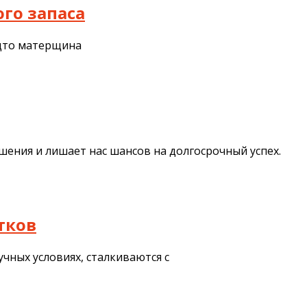
ого запаса
будто матерщина
ения и лишает нас шансов на долгосрочный успех.
тков
учных условиях, сталкиваются с