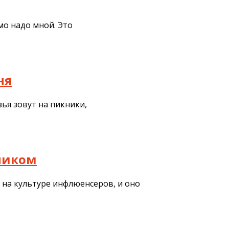
мо надо мной. Это
ня
ья зовут на пикники,
ьником
 на культуре инфлюенсеров, и оно