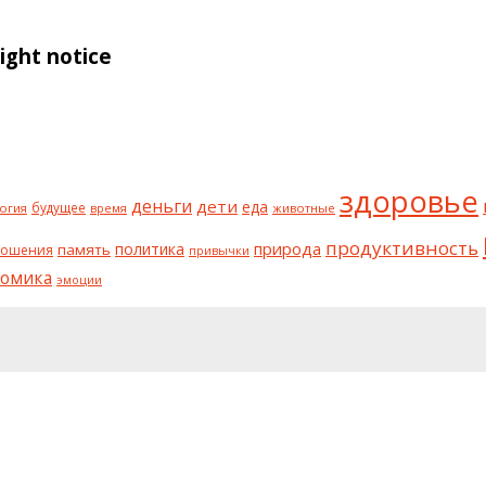
ght notice
здоровье
деньги
дети
еда
будущее
огия
животные
время
продуктивность
природа
политика
память
ношения
привычки
номика
эмоции