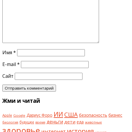
Имя
*
E-mail
*
Сайт
Жми и читай
ИИ
США
безопасность
бизнес
Дариус Форо
Apple
Google
деньги
дети
еда
будущее
биология
животные
время
здоровье
история
интернет