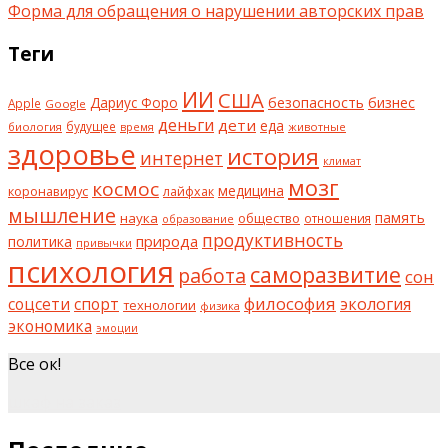
Форма для обращения о нарушении авторских прав
Теги
ИИ
США
безопасность
бизнес
Дариус Форо
Apple
Google
деньги
дети
еда
будущее
биология
животные
время
здоровье
история
интернет
климат
мозг
космос
коронавирус
медицина
лайфхак
мышление
наука
общество
память
отношения
образование
продуктивность
природа
политика
привычки
психология
саморазвитие
работа
сон
философия
соцсети
спорт
экология
технологии
физика
экономика
эмоции
Все ок!
шкаф на заказ