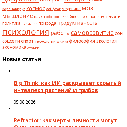
климат
мозг
космос
коронавирус
медицина
лайфхак
мышление
наука
общество
память
отношения
образование
продуктивность
природа
политика
привычки
психология
саморазвитие
работа
сон
философия
соцсети
спорт
экология
технологии
физика
экономика
эмоции
Новые статьи
Big Think: как ИИ раскрывает скрытый
интеллект растений и грибов
05.08.2026
Refractor: как черты личности могут