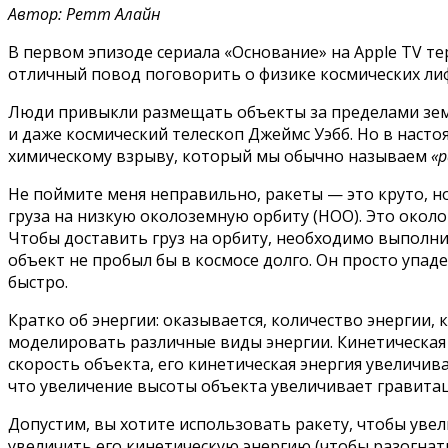
Автор: Ретт Алайн
В первом эпизоде сериала «Основание» на Apple TV т
отличный повод поговорить о физике космических лифт
Люди привыкли размещать объекты за пределами земн
и даже космический телескоп Джеймс Уэбб. Но в наст
химическому взрыву, который мы обычно называем
«
Не поймите меня неправильно, ракеты — это круто, н
груза на низкую околоземную орбиту (НОО). Это окол
Чтобы доставить груз на орбиту, необходимо выполнит
объект не пробыл бы в космосе долго. Он просто упад
быстро.
Кратко об энергии: оказывается, количество энергии
моделировать различные виды энергии. Кинетическая э
скорость объекта, его кинетическая энергия увеличив
что увеличение высоты объекта увеличивает гравит
Допустим, вы хотите использовать ракету, чтобы уве
увеличить его кинетическую энергию (чтобы разогнать