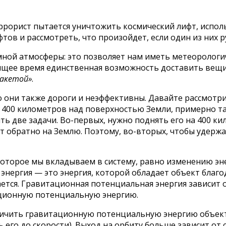
еррорист пытается уничтожить космический лифт, испо
ов и рассмотреть, что произойдет, если один из них ру
ой атмосферы: это позволяет нам иметь метеорологич
оящее время единственная возможность доставить вещи
ракетой»
.
о они также дороги и неэффективны. Давайте рассмотри
о 400 километров над поверхностью Земли, примерно т
ь две задачи. Во-первых, нужно поднять его на 400 ки
ет обратно на Землю. Поэтому, во-вторых, чтобы удерж
, которое мы вкладываем в систему, равно изменению э
нергия — это энергия, которой обладает объект благод
ается. Гравитационная потенциальная энергия зависит о
ационную потенциальную энергию.
личить гравитационную потенциальную энергию объекта
 его до скорости). Выход на орбиту больше зависит от 