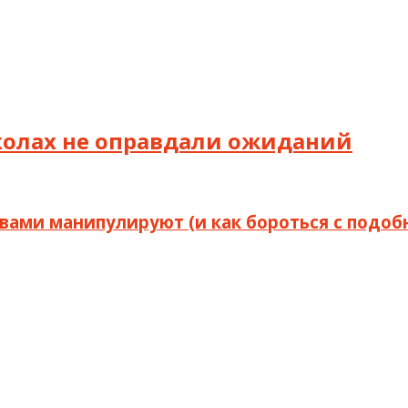
школах не оправдали ожиданий
 вами манипулируют (и как бороться с подо