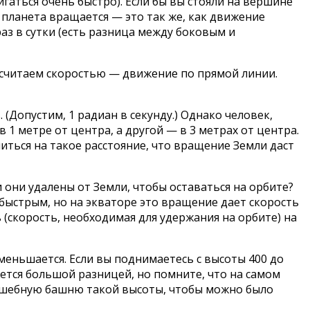
игаться очень быстро). Если бы вы стояли на вершине
 планета вращается — это так же, как движение
аз в сутки (есть разница между боковым и
о считаем скоростью — движение по прямой линии.
 (Допустим, 1 радиан в секунду.) Однако человек,
 1 метре от центра, а другой — в 3 метрах от центра.
литься на такое расстояние, что вращение Земли даст
они удалены от Земли, чтобы оставаться на орбите?
 быстрым, но на экваторе это вращение дает скорость
ь (скорость, необходимая для удержания на орбите) на
уменьшается. Если вы поднимаетесь с высоты 400 до
жется большой разницей, но помните, что на самом
олшебную башню такой высоты, чтобы можно было