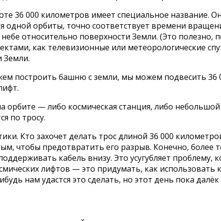
соте 36 000 километров имеет специальное название. О
ия одной орбиты, точно соответствует времени вращени
 небе относительно поверхности Земли. (Это полезно, по
ъектами, как телевизионные или метеорологические сп
 Земли.
ожем построить башню с земли, мы можем подвесить 36 
лифт.
на орбите — либо космическая станция, либо небольшой
я по тросу.
ки. Кто захочет делать трос длиной 36 000 километро
ым, чтобы предотвратить его разрыв. Конечно, более то
поддерживать кабель внизу. Это усугубляет проблему, 
смических лифтов — это придумать, как использовать 
удь нам удастся это сделать, но этот день пока далёк 