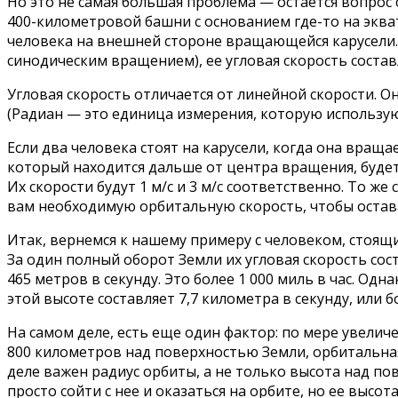
Но это не самая большая проблема — остается вопрос с
400-километровой башни с основанием где-то на экват
человека на внешней стороне вращающейся карусели. 
синодическим вращением), ее угловая скорость составля
Угловая скорость отличается от линейной скорости. О
(Радиан — это единица измерения, которую использую
Если два человека стоят на карусели, когда она враща
который находится дальше от центра вращения, будет д
Их скорости будут 1 м/с и 3 м/с соответственно. То 
вам необходимую орбитальную скорость, чтобы остава
Итак, вернемся к нашему примеру с человеком, стоящ
За один полный оборот Земли их угловая скорость сос
465 метров в секунду. Это более 1 000 миль в час. Од
этой высоте составляет 7,7 километра в секунду, или бо
На самом деле, есть еще один фактор: по мере увелич
800 километров над поверхностью Земли, орбитальная с
деле важен радиус орбиты, а не только высота над 
просто сойти с нее и оказаться на орбите, но ее высот