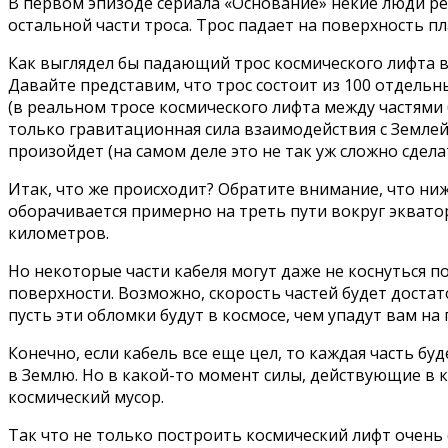
В первом эпизоде сериала «Основание» некие люди р
остальной части троса. Трос падает на поверхность п
Как выглядел бы падающий трос космического лифта 
Давайте представим, что трос состоит из 100 отдельн
(в реальном тросе космического лифта между частями 
только гравитационная сила взаимодействия с Землей.
произойдет (на самом деле это не так уж сложно сдела
Итак, что же происходит? Обратите внимание, что ниж
оборачивается примерно на треть пути вокруг экватор
километров.
Но некоторые части кабеля могут даже не коснуться п
поверхности. Возможно, скорость частей будет достат
пусть эти обломки будут в космосе, чем упадут вам на 
Конечно, если кабель все еще цел, то каждая часть бу
в Землю. Но в какой-то момент силы, действующие в ка
космический мусор.
Так что не только построить космический лифт очень с