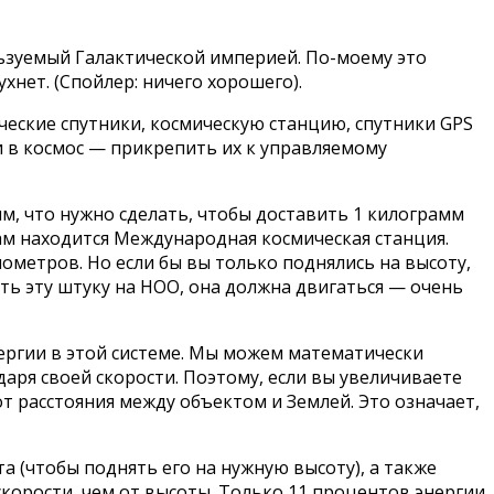
льзуемый Галактической империей. По-моему это
хнет. (Спойлер: ничего хорошего).
еские спутники, космическую станцию, спутники GPS
 в космос — прикрепить их к управляемому
м, что нужно сделать, чтобы доставить 1 килограмм
ам находится Международная космическая станция.
лометров. Но если бы вы только поднялись на высоту,
ать эту штуку на НОО, она должна двигаться — очень
нергии в этой системе. Мы можем математически
аря своей скорости. Поэтому, если вы увеличиваете
т расстояния между объектом и Землей. Это означает,
 (чтобы поднять его на нужную высоту), а также
скорости, чем от высоты. Только 11 процентов энергии