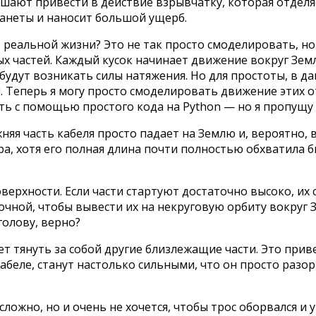
ешают привести в действие взрывчатку, которая отдел
ланеты и наносит большой ущерб.
в реальной жизни? Это не так просто смоделировать, 
ых частей. Каждый кусок начинает движение вокруг Земл
будут возникать силы натяжения. Но для простоты, в д
 Теперь я могу просто смоделировать движение этих от
ть с помощью простого кода на Python — но я пропущу в
няя часть кабеля просто падает на Землю и, вероятно,
а, хотя его полная длина почти полностью обхватила б
оверхности. Если части стартуют достаточно высоко, их
очной, чтобы вывести их на некруговую орбиту вокруг З
голову, верно?
дет тянуть за собой другие близлежащие части. Это при
беле, станут настолько сильными, что он просто разорв
ложно, но и очень не хочется, чтобы трос оборвался и 