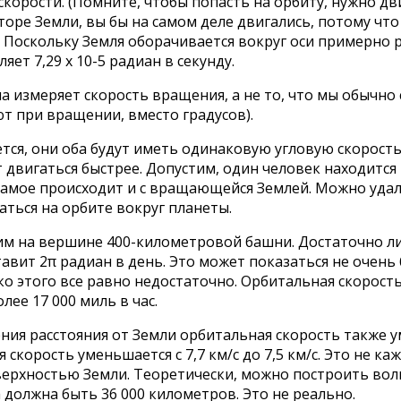
корости. (Помните, чтобы попасть на орбиту, нужно дв
оре Земли, вы бы на самом деле двигались, потому что
Поскольку Земля оборачивается вокруг оси примерно р
ет 7,29 x 10-5 радиан в секунду.
на измеряет скорость вращения, а не то, что мы обычн
т при вращении, вместо градусов).
ется, они оба будут иметь одинаковую угловую скорость.
вигаться быстрее. Допустим, один человек находится в
же самое происходит и с вращающейся Землей. Можно уда
ться на орбите вокруг планеты.
им на вершине 400-километровой башни. Достаточно ли 
тавит 2π радиан в день. Это может показаться не очень
нако этого все равно недостаточно. Орбитальная скорост
лее 17 000 миль в час.
ения расстояния от Земли орбитальная скорость также 
корость уменьшается с 7,7 км/с до 7,5 км/с. Это не ка
поверхностью Земли. Теоретически, можно построить в
а должна быть 36 000 километров. Это не реально.