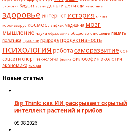
деньги
дети
еда
будущее
биология
животные
время
здоровье
история
интернет
климат
мозг
космос
коронавирус
медицина
лайфхак
мышление
наука
общество
память
отношения
образование
продуктивность
природа
политика
привычки
психология
саморазвитие
работа
сон
философия
соцсети
спорт
экология
технологии
физика
экономика
эмоции
Новые статьи
Big Think: как ИИ раскрывает скрытый
интеллект растений и грибов
05.08.2026