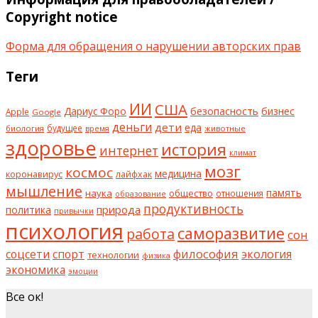
Copyright notice
Форма для обращения о нарушении авторских прав
Теги
ИИ
США
безопасность
бизнес
Дариус Форо
Apple
Google
деньги
дети
еда
будущее
биология
животные
время
здоровье
история
интернет
климат
мозг
космос
коронавирус
медицина
лайфхак
мышление
наука
общество
память
отношения
образование
продуктивность
природа
политика
привычки
психология
саморазвитие
работа
сон
философия
соцсети
спорт
экология
технологии
физика
экономика
эмоции
Все ок!