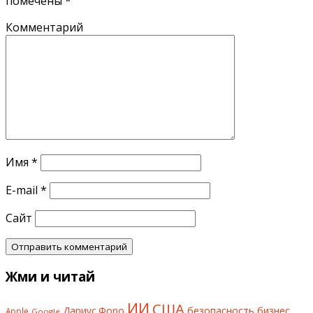
помечены
*
Комментарий
Имя
*
E-mail
*
Сайт
Жми и читай
ИИ
США
безопасность
бизнес
Дариус Форо
Apple
Google