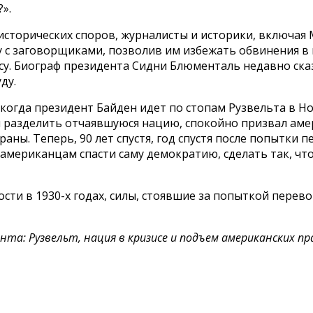
».
 исторических споров, журналисты и историки, включая
у с заговорщиками, позволив им избежать обвинения в
у. Биограф президента Сидни Блюменталь недавно сказа
ду.
когда президент Байден идет по стопам Рузвельта в Но
обы разделить отчаявшуюся нацию, спокойно призвал ам
аны. Теперь, 90 лет спустя, год спустя после попытки
американцам спасти саму демократию, сделать так, что
ти в 1930-х годах, силы, стоявшие за попыткой перево
: Рузвельт, нация в кризисе и подъем американских правы