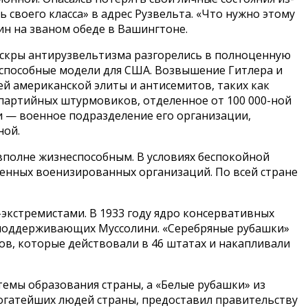
 своего класса» в адрес Рузвельта. «Что нужно этому
ин на званом обеде в Вашингтоне.
 искры антирузвельтизма разгорелись в полноценную
еспособные модели для США. Возвышение Гитлера и
й американской элиты и антисемитов, таких как
партийных штурмовиков, отделенное от 100 000-ной
 — военное подразделение его организации,
ной.
 вполне жизнеспособным. В условиях беспокойной
венных военизированных организаций. По всей стране
экстремистами. В 1933 году ядро консервативных
 поддерживающих Муссолини. «Серебряные рубашки»
ов, которые действовали в 46 штатах и накапливали
емы образования страны, а «Белые рубашки» из
богатейших людей страны, предоставил правительству