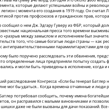
лемента, которые делают успешными войны и революции
егион с момента его создания в 1919 году. Он считал 
тикой против профсоюзов и гражданских прав, котора
сообщил о нем Дж. Эдгару Гуверу из ФБР, который доло
известным: национальная пресса того времени высмеива
то «разрыв между замыслом и исполнением был значит
етельств того, что самые богатые люди страны — как р
ор с антиправительственными парамилитаристами для о
ому было поручено расследовать эти обвинения, предс
 что определенные лица предприняли попытку создать ф
вались и могли быть приведены в исполнение, когда и 
й расследование Конгресса: «Если бы генерал Батлер не
олне мог бы удаться… Когда времена отчаянные и люди р
. Батлер потребовал сообщить, почему имена богатейш
етов, он расправился с малыми виновниками и позволил
шишки даже не были вызваны для дачи показаний. Все 