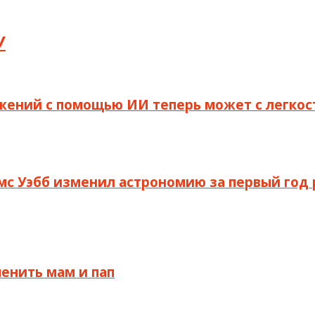
У
ражений с помощью ИИ теперь может с легк
мс Уэбб изменил астрономию за первый год
менить мам и пап