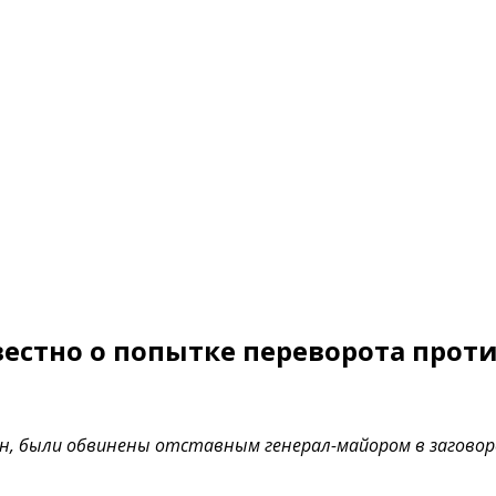
вестно о попытке переворота против
Пон, были обвинены отставным генерал-майором в загов