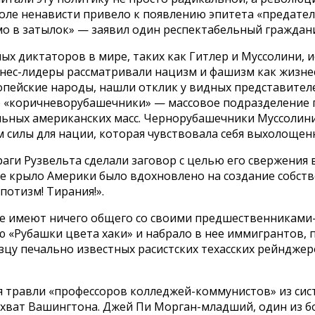
поле ненависти привело к появлению эпитета «предатель
ямо в затылок» — заявил один респектабельный граждан
ных диктаторов в мире, таких как Гитлер и Муссолини,
знес-лидеры рассматривали нацизм и фашизм как жизн
пейские народы, нашли отклик у видных представителе
е «коричневорубашечники» — массовое подразделение 
ьных американских масс. Чернорубашечники Муссолини
 силы для нации, которая чувствовала себя выхолощен
аги Рузвельта сделали заговор с целью его свержения
ое крыло Америки было вдохновлено на создание собст
потизм! Тирания!».
не имеют ничего общего со своими предшественниками-
 «Рубашки цвета хаки» и набрало в нее иммигрантов,
зцу печально известных расистских техасских рейнджер
 травли «профессоров колледжей-коммунистов» из сист
захват Вашингтона. Джей Пи Морган-младший, один из 