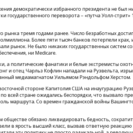
ения демократически избранного президента не был н
ки государственного переворота – «путча Уолл-стрит»
го рынка тремя годами ранее. Число безработных дости
олмиллиона. Более пяти тысяч банков потерпели крах, 
али рынок. Не было никаких государственных систем с
еспечения, ни Medicare.
и, а политические фанатики и белые экстремисты охот
Лонг и отец Чарльз Кофлин нападали на Рузвельта, из
уманный медиамагнатом Уильямом Рэндольфом Херстом.
а восточной стороне Капитолия США на инаугурацию Руз
х по всей стране ожидались беспорядки, что вызвало п
оль маршрута. Со времен гражданской войны Вашингтон
м обществе обязано ликвидировать бедность, сократит
вели в ярость высший класс, вызвав ответную реакцию
итали эту политику не просто радикальной, а революци