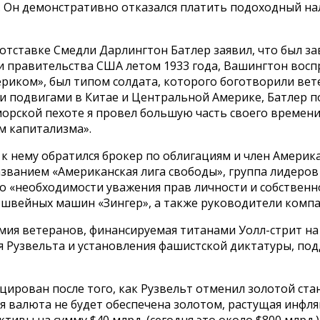
 Он демонстративно отказался платить подоходный нало
отставке Смедли Дарлингтон Батлер заявил, что был за
 правительства США летом 1933 года, Вашингтон воспри
иком», был типом солдата, которого боготворили вет
 подвигами в Китае и Центральной Америке, Батлер по
в морской пехоте я провел большую часть своего времен
ом капитализма».
м к нему обратился брокер по облигациям и член Амери
званием «Американская лига свободы», группа лидеров 
во «необходимости уважения прав личности и собствен
вейных машин «Зингер», а также руководители компаний
мия ветеранов, финансируемая титанами Уолл-стрит на
я Рузвельта и установления фашистской диктатуры, по
ирован после того, как Рузвельт отменил золотой стан
я валюта не будет обеспечена золотом, растущая инфля
ивы на сумму $40 млрд. (сегодня это около $800 млрд.)