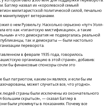
. Батлер назвал их «королевской семьей
Легион милитаристской политической силой, печально
я манипулирует ветеранами.
жил о нем Рузвельту. Насколько серьезно «путч Уолл-
ла его как «гигантскую мистификацию», а такие
ельным» и что демократия не подвергалась реальной
еспубликанцы, так и демократы — были настолько
рганизации переворота.
тавленном в феврале 1935 года, говорилось
ашистскую организацию в этой стране», добавив:
если бы финансовые спонсоры сочли это
 был патриотом, каким он являлся, и если бы им
азочарованы, может случиться все, что угодно».
их людей страны были исключены из окончательного
 большим скрыться», — сказал Батлер в
они были упомянуты в показаниях. Почему все