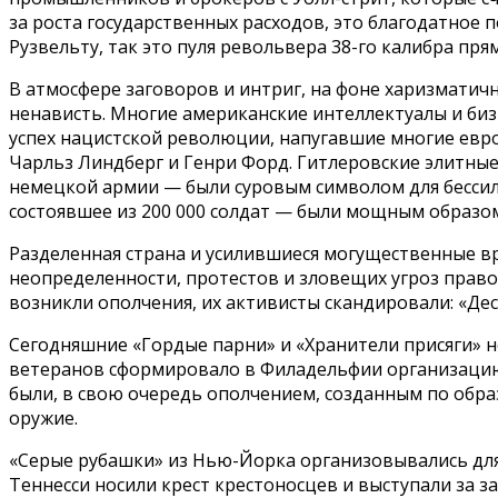
за роста государственных расходов, это благодатное 
Рузвельту, так это пуля револьвера 38-го калибра пр
В атмосфере заговоров и интриг, на фоне харизматич
ненависть. Многие американские интеллектуалы и би
успех нацистской революции, напугавшие многие евро
Чарльз Линдберг и Генри Форд. Гитлеровские элитны
немецкой армии — были суровым символом для бессил
состоявшее из 200 000 солдат — были мощным образом
Разделенная страна и усилившиеся могущественные вр
неопределенности, протестов и зловещих угроз прав
возникли ополчения, их активисты скандировали: «Дес
Сегодняшние «Гордые парни» и «Хранители присяги» 
ветеранов сформировало в Филадельфии организацию
были, в свою очередь ополчением, созданным по обра
оружие.
«Серые рубашки» из Нью-Йорка организовывались для
Теннесси носили крест крестоносцев и выступали за 