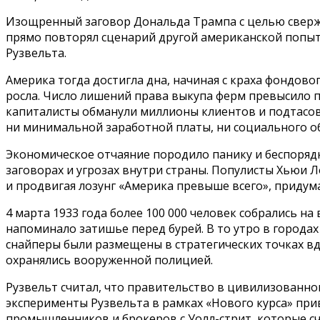
Изощренный заговор Дональда Трампа с целью сверж
прямо повторял сценарий другой американской попыт
Рузвельта.
Америка тогда достигла дна, начиная с краха фондово
росла. Число лишений права выкупа ферм превысило п
капиталисты обманули миллионы клиентов и подтасов
ни минимальной заработной платы, ни социального об
Экономическое отчаяние породило панику и беспорядк
заговорах и угрозах внутри страны. Популисты Хьюи 
и продвигая лозунг «Америка превыше всего», прид
4 марта 1933 года более 100 000 человек собрались н
напоминало затишье перед бурей. В то утро в города
снайперы были размещены в стратегических точках вд
охранялись вооруженной полицией.
Рузвельт считал, что правительство в цивилизованно
эксперименты Рузвельта в рамках «Нового курса» при
промышленников и брокеров с Уолл-стрит, которые сч