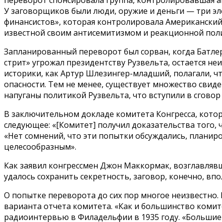
У заговорщиков были люди, оружие и деньги — три э
финансистов», которая контролировала Американский л
известной своим антисемитизмом и реакционной поли
Запланированный переворот был сорван, когда Батлер 
стрит» угрожал президентству Рузвельта, остается не
историки, как Артур Шлезингер-младший, полагали, ч
опасности. Тем не менее, существует множество свид
напуганы политикой Рузвельта, что вступили в сгов
В заключительном докладе комитета Конгресса, котор
следующее: «[Комитет] получил доказательства того,
«Нет сомнений, что эти попытки обсуждались, планиро
целесообразным».
Как заявил конгрессмен Джон Маккормак, возглавлявши
удалось сохранить секретность, заговор, конечно, вп
О попытке переворота до сих пор многое неизвестно
варианта отчета комитета. «Как и большинство комит
радиоинтервью в Филадельфии в 1935 году. «Большие 