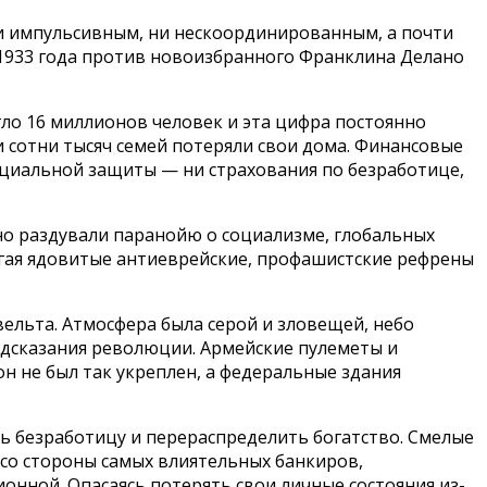
и импульсивным, ни нескоординированным, а почти
 1933 года против новоизбранного Франклина Делано
гло 16 миллионов человек и эта цифра постоянно
и сотни тысяч семей потеряли свои дома. Финансовые
оциальной защиты — ни страхования по безработице,
но раздували паранойю о социализме, глобальных
рыгая ядовитые антиеврейские, профашистские рефрены
вельта. Атмосфера была серой и зловещей, небо
редсказания революции. Армейские пулеметы и
 не был так укреплен, а федеральные здания
ь безработицу и перераспределить богатство. Смелые
 со стороны самых влиятельных банкиров,
онной. Опасаясь потерять свои личные состояния из-