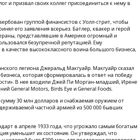
г и призвал своих коллег присоединиться к нему в
вербован группой финансистов с Уолл-стрит, чтобы
нял его заявления всерьез. Батлер, квакер и герой
ераны, представлявшие в Америке огромный и
льзовался безупречной репутацией. Ему
и в качестве высококлассного воина большого бизнеса,
канского легиона Джеральд Макгуайр. Макгуайр сказал
бизнеса, которая сформировалась в ответ на победу
ности». В нее входили Джей Пи Морган-младший, Ирене
 General Motors, Birds Eye и General Foods.
 сумму 30 млн долларов и снабжаемая оружием от
ддерживаемой частной армией из 500 000 бывших
дарт в апреле 1933 года, что угрожало самым богатым
ция уменьшит их состояние. Он утверждал, что
, у которой было $300 млн. для поддержки переворота.