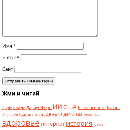
Имя
*
E-mail
*
Сайт
Жми и читай
ИИ
США
безопасность
бизнес
Дариус Форо
Apple
Google
деньги
дети
еда
будущее
биология
животные
время
здоровье
история
интернет
климат