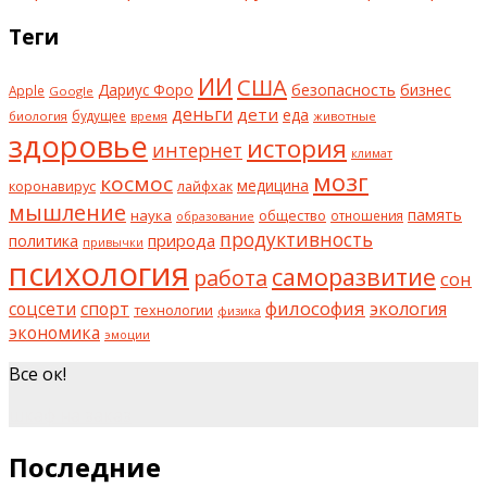
Теги
ИИ
США
безопасность
бизнес
Дариус Форо
Apple
Google
деньги
дети
еда
будущее
биология
животные
время
здоровье
история
интернет
климат
мозг
космос
коронавирус
медицина
лайфхак
мышление
наука
общество
память
отношения
образование
продуктивность
природа
политика
привычки
психология
саморазвитие
работа
сон
философия
соцсети
спорт
экология
технологии
физика
экономика
эмоции
Все ок!
шкаф на заказ
Последние