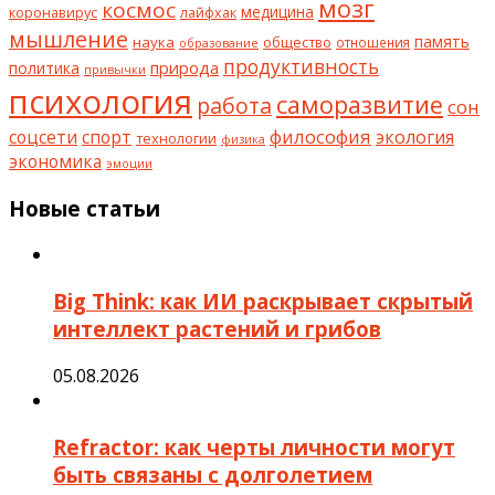
мозг
космос
коронавирус
медицина
лайфхак
мышление
наука
общество
память
отношения
образование
продуктивность
природа
политика
привычки
психология
саморазвитие
работа
сон
философия
соцсети
спорт
экология
технологии
физика
экономика
эмоции
Новые статьи
Big Think: как ИИ раскрывает скрытый
интеллект растений и грибов
05.08.2026
Refractor: как черты личности могут
быть связаны с долголетием