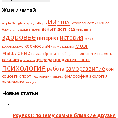
Жми и читай
ИИ
США
безопасность
бизнес
Дариус Форо
Apple
Google
деньги
дети
еда
будущее
биология
животные
время
здоровье
история
интернет
климат
мозг
космос
коронавирус
медицина
лайфхак
мышление
наука
общество
память
отношения
образование
продуктивность
природа
политика
привычки
психология
саморазвитие
работа
сон
философия
соцсети
спорт
экология
технологии
физика
экономика
эмоции
Новые статьи
PsyPost: почему самые близкие друзья