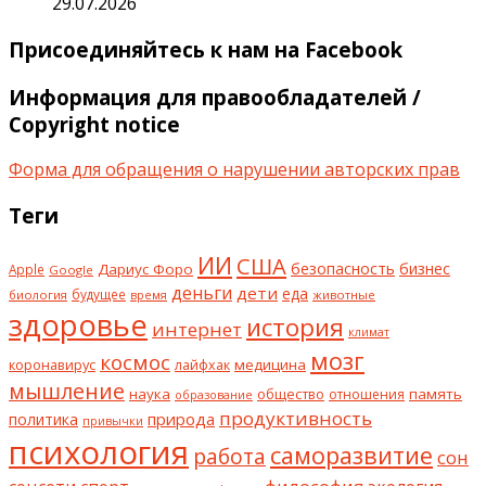
29.07.2026
Присоединяйтесь к нам на Facebook
Информация для правообладателей /
Copyright notice
Форма для обращения о нарушении авторских прав
Теги
ИИ
США
безопасность
бизнес
Дариус Форо
Apple
Google
деньги
дети
еда
будущее
биология
животные
время
здоровье
история
интернет
климат
мозг
космос
коронавирус
медицина
лайфхак
мышление
наука
общество
память
отношения
образование
продуктивность
природа
политика
привычки
психология
саморазвитие
работа
сон