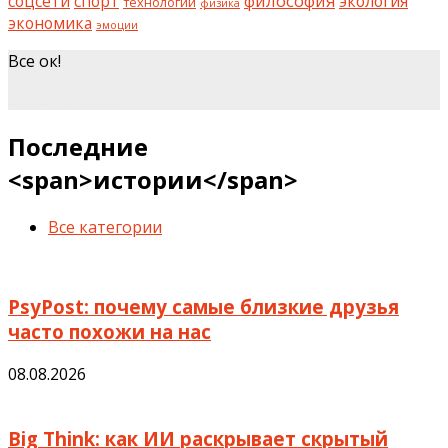
философия
соцсети
спорт
экология
технологии
физика
экономика
эмоции
Все ок!
шкаф на заказ
Последние
<span>истории</span>
Все категории
PsyPost: почему самые близкие друзья
часто похожи на нас
08.08.2026
Big Think: как ИИ раскрывает скрытый