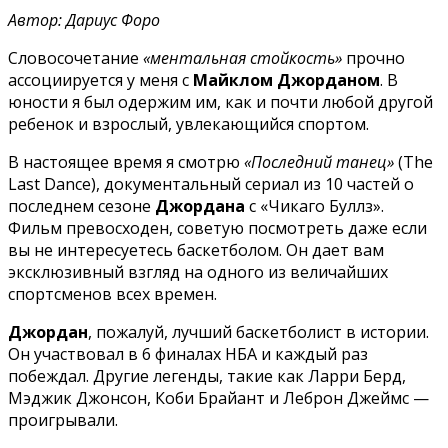
Автор: Дариус Форо
Словосочетание
«ментальная стойкость»
прочно
ассоциируется у меня с
Майклом Джорданом
. В
юности я был одержим им, как и почти любой другой
ребенок и взрослый, увлекающийся спортом.
В настоящее время я смотрю
«Последний танец»
(The
Last Dance), документальный сериал из 10 частей о
последнем сезоне
Джордана
с «Чикаго Буллз».
Фильм превосходен, советую посмотреть даже если
вы не интересуетесь баскетболом. Он дает вам
эксклюзивный взгляд на одного из величайших
спортсменов всех времен.
Джордан
, пожалуй, лучший баскетболист в истории.
Он участвовал в 6 финалах НБА и каждый раз
побеждал. Другие легенды, такие как Ларри Берд,
Мэджик Джонсон, Коби Брайант и Леброн Джеймс —
проигрывали.