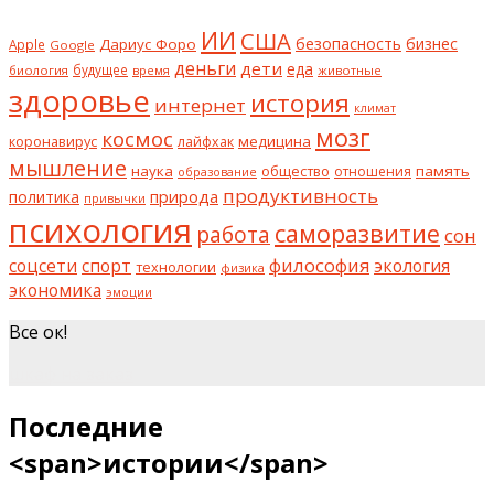
ИИ
США
безопасность
бизнес
Дариус Форо
Apple
Google
деньги
дети
еда
будущее
биология
животные
время
здоровье
история
интернет
климат
мозг
космос
коронавирус
медицина
лайфхак
мышление
наука
общество
память
отношения
образование
продуктивность
природа
политика
привычки
психология
саморазвитие
работа
сон
философия
соцсети
спорт
экология
технологии
физика
экономика
эмоции
Все ок!
шкаф на заказ
Последние
<span>истории</span>