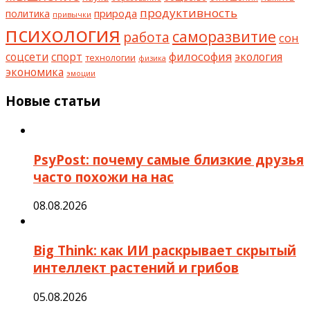
продуктивность
природа
политика
привычки
психология
саморазвитие
работа
сон
философия
соцсети
спорт
экология
технологии
физика
экономика
эмоции
Новые статьи
PsyPost: почему самые близкие друзья
часто похожи на нас
08.08.2026
Big Think: как ИИ раскрывает скрытый
интеллект растений и грибов
05.08.2026