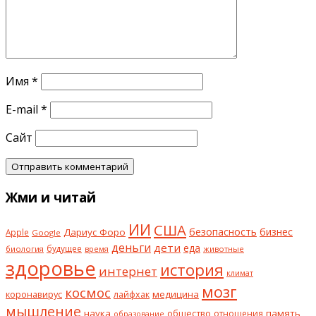
Имя
*
E-mail
*
Сайт
Жми и читай
ИИ
США
безопасность
бизнес
Дариус Форо
Apple
Google
деньги
дети
еда
будущее
биология
животные
время
здоровье
история
интернет
климат
мозг
космос
коронавирус
медицина
лайфхак
мышление
наука
общество
память
отношения
образование