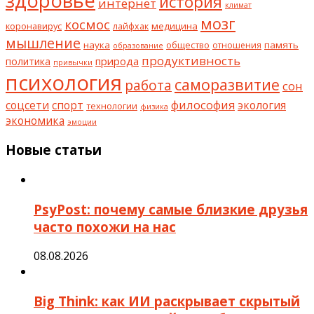
здоровье
история
интернет
климат
мозг
космос
коронавирус
медицина
лайфхак
мышление
наука
общество
память
отношения
образование
продуктивность
природа
политика
привычки
психология
саморазвитие
работа
сон
философия
соцсети
спорт
экология
технологии
физика
экономика
эмоции
Новые статьи
PsyPost: почему самые близкие друзья
часто похожи на нас
08.08.2026
Big Think: как ИИ раскрывает скрытый