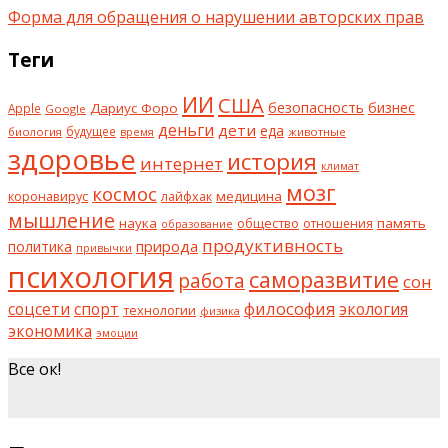
Форма для обращения о нарушении авторских прав
Теги
ИИ
США
безопасность
бизнес
Дариус Форо
Apple
Google
деньги
дети
еда
будущее
биология
животные
время
здоровье
история
интернет
климат
мозг
космос
коронавирус
медицина
лайфхак
мышление
наука
общество
память
отношения
образование
продуктивность
природа
политика
привычки
психология
саморазвитие
работа
сон
философия
соцсети
спорт
экология
технологии
физика
экономика
эмоции
Все ок!
шкаф на заказ