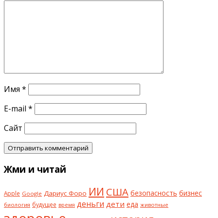
Имя
*
E-mail
*
Сайт
Жми и читай
ИИ
США
безопасность
бизнес
Дариус Форо
Apple
Google
деньги
дети
еда
будущее
биология
животные
время