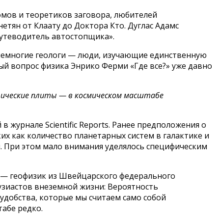
номов и теоретиков заговора, любителей
тян от Клаату до Доктора Кто. Дуглас Адамс
Путеводитель автостопщика».
немногие геологи — люди, изучающие единственную
тый вопрос физика Энрико Ферми «Где все?» уже давно
нические плиты — в космическом масштабе
 журнале Scientific Reports. Ранее предположения о
х как количество планетарных систем в галактике и
. При этом мало внимания уделялось специфическим
я — геофизик из Швейцарского федерального
узиастов внеземной жизни: Вероятность
удобства, которые мы считаем само собой
абе редко.