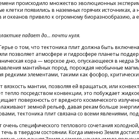
 времени происходило множество эволюционных экспери
клетки появились в наземных горячих источниках, а не
в и океанов привело к огромному биоразнообразию, 
алактике падает до… почти нуля.
Герье о том, что тектоника плит должна быть включена
мли позволяет атмосфере и гидросфере планеты поддер
ическая кора — морское дно, опускающееся в недра Зе
лавления мантийных пород, порождая необычные магмы,
ая редкими элементами, такими как фосфор, критическ
вязкость мантии, позволяя ей вращаться, или конвекти
т тепло посредством конвекции, это побуждает жидкое
ищает поверхность от вредного космического излучени
молаживают земной рельеф, давая рекам больше энерги
овами, тектоника плит связана со всеми явлениями, п
ет очень специфического теплового сочетания холодной
 течь в твердом состоянии. Когда именно Земля достигл
ятно, что ранняя Земля с самого начала имела полноц