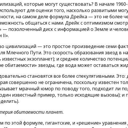
лизаций, которые могут существовать? В начале 1960
 используют для оценки того, насколько развитыми мог
ости, на самом деле формула Дрейка — это не более че
озможность общаться с нами. Дрейк с оптимизмом смот
» — позолоченный диск с информацией о Земле и челове
II».
о цивилизаций — это простое произведение семи факт
я Млечного Пути. Это скорость образования звезд в наш
 известных экзопланет); и среднее количество потенци
оне обитаемости» звезды, где вода может оставаться жид
овательно становятся все более спекулятивными. Это: 
рая совершенно не ограничена, поскольку известен тол
зывает мрачный юмор по поводу того, подходит ли под 
о один известный пример, только исходящие вызовы); и
делить).
итерия обитаемости планет.
 по этой формуле, гигантские, и «решение» уравнения 