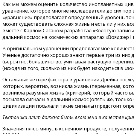
Как мы можем оценить количество инопланетных циви
уравнение, которое многие исследователи до сих пор
«уравнение» предполагает определенный уровень точн
может существовать сложная жизнь и есть ли у них в
вместе с Карлом Саганом разработал «Золотую запись
дальний космос на космических аппаратах «Вояджер I и 
В оригинальном уравнении предполагаемое количеств
Ученые достаточно хорошо знают первые три из них дл
(вероятно, большинство, учитывая растущую перепись
(исходя из того, сколько из них будет находиться в «з
Остальные четыре фактора в уравнении Дрейка послед
которых, вероятно, возникла жизнь (переменная, кото
возникла разумная жизнь (критерий, который часто вы
посылала сигналы в дальний космос (опять же, тольк
цивилизации посылали такие сигналы (предстоит опре
Тектоника плит должна быть включена в качестве кр
Значения плюс-минус в конечном продукте, полученном