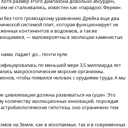
. Хотя размер этого диапазона довольно абсурден,
кем не сталкивались, известен как «парадокс Ферми».
к и без того громоздкому уравнению Дрейка еще два
нической системой плит, которая функционирует не
аженных континентов и водоемов, а также
умеющимися, — маловероятны в эволюции каменистых
нами, падает до… почти нуля.
сифицировалась по меньшей мере 3,5 миллиарда лет
вились макроскопические морские организмы.
онов, чтобы появился человек с орудиями труда. А мы
ые цивилизации должны развиваться на суше». Это
ему количеству эволюционных инноваций, порождая
 астробиологические гипотезы, оно ограничено тем
мов на Земле, как в ископаемых, так и в современных