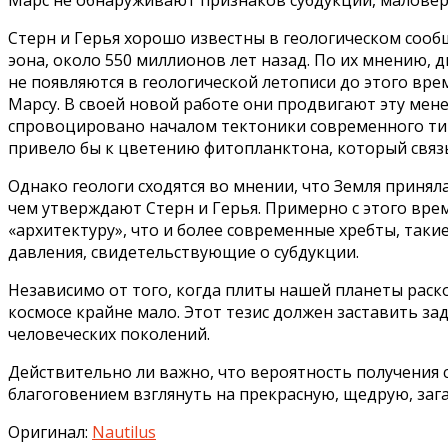
Стерн и Герья хорошо известны в геологическом сооб
эона, около 550 миллионов лет назад. По их мнению, 
не появляются в геологической летописи до этого вр
Марсу. В своей новой работе они продвигают эту мен
спровоцировано началом тектоники современного типа
привело бы к цветению фитопланктона, который связ
Однако геологи сходятся во мнении, что Земля приня
чем утверждают Стерн и Герья. Примерно с этого вре
«архитектуру», что и более современные хребты, таки
давления, свидетельствующие о субдукции.
Независимо от того, когда плиты нашей планеты раско
космосе крайне мало. Этот тезис должен заставить з
человеческих поколений.
Действительно ли важно, что вероятность получения с
благоговением взглянуть на прекрасную, щедрую, зага
Оригинал:
Nautilus