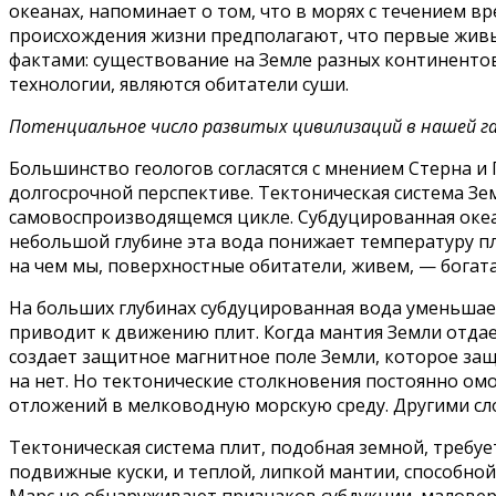
океанах, напоминает о том, что в морях с течением
происхождения жизни предполагают, что первые живые 
фактами: существование на Земле разных континенто
технологии, являются обитатели суши.
Потенциальное число развитых цивилизаций в нашей г
Большинство геологов согласятся с мнением Стерна и 
долгосрочной перспективе. Тектоническая система Зе
самовоспроизводящемся цикле. Субдуцированная океан
небольшой глубине эта вода понижает температуру п
на чем мы, поверхностные обитатели, живем, — богат
На больших глубинах субдуцированная вода уменьшает 
приводит к движению плит. Когда мантия Земли отдае
создает защитное магнитное поле Земли, которое защ
на нет. Но тектонические столкновения постоянно о
отложений в мелководную морскую среду. Другими сл
Тектоническая система плит, подобная земной, требу
подвижные куски, и теплой, липкой мантии, способной
Марс не обнаруживают признаков субдукции, маловеро