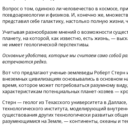
Вопрос о том, одиноко ли человечество в космосе, п
псевдоархеологии и физиков. И, конечно же, множест
представил себе галактику, настолько полную жизни
Учитывая разнообразие мнений о возможности сущест
планету, на которой, как известно, есть жизнь, — вы
не имеет геологической перспективы.
Основные удобства, которые мы считаем само собой р
встречаются редко.
Вот что предлагают ученые-землеведы Роберт Стерн и 
внеземных цивилизациях основывались в основном на 
время, которое может потребоваться разумному виду
характеристикам потенциальных планет-хозяев — кро
Стерн — геолог из Техасского университета в Далла
технологического института, моделирующий внутренн
существования других технологически развитых общес
разумеющимися на Земле, — континенты, океаны и те