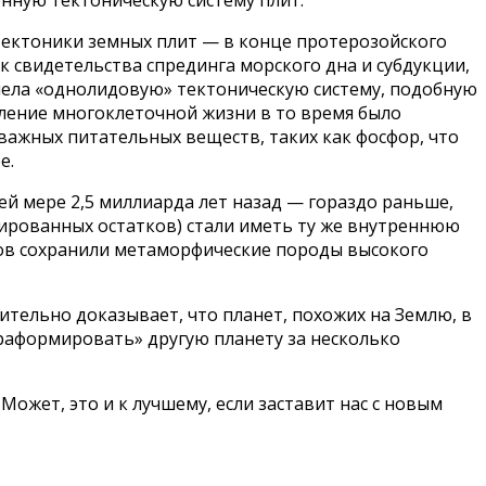
тектоники земных плит — в конце протерозойского
к свидетельства спрединга морского дна и субдукции,
имела «однолидовую» тектоническую систему, подобную
вление многоклеточной жизни в то время было
важных питательных веществ, таких как фосфор, что
е.
ей мере 2,5 миллиарда лет назад — гораздо раньше,
дированных остатков) стали иметь ту же внутреннюю
ясов сохранили метаморфические породы высокого
ительно доказывает, что планет, похожих на Землю, в
рраформировать» другую планету за несколько
ожет, это и к лучшему, если заставит нас с новым