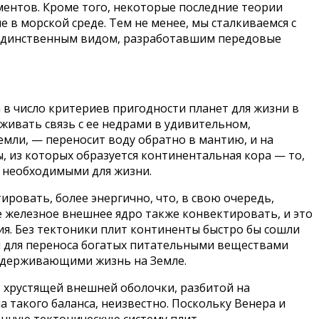
ментов. Кроме того, некоторые последние теории
 в морской среде. Тем не менее, мы сталкиваемся с
а единственным видом, разработавшим передовые
 в число критериев пригодности планет для жизни в
живать связь с ее недрами в удивительном,
мли, — переносит воду обратно в мантию, и на
 из которых образуется континентальная кора — то,
и необходимыми для жизни.
ровать, более энергично, что, в свою очередь,
 железное внешнее ядро также конвектировать, и это
я. Без тектоники плит континенты быстро бы сошли
и для переноса богатых питательными веществами
оддерживающими жизнь на Земле.
, хрустящей внешней оболочки, разбитой на
а такого баланса, неизвестно. Поскольку Венера и
енную тектоническую систему плит.