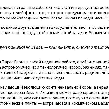
ривлекает странных собеседников. Он интересует астро
во писателей-фантастов, которые придумывают иноплане
, что ее межзвездным путешественникам понадобился «
вования других цивилизаций, удивительно, что лишь 
сказались по поводу этой космической загадки. Знамени
азумеющимися на Земле, — континенты, океаны и текто
Тарас Герья в своей недавней работе, опубликованной в
астрономических и технологических соображениях, таки
, чтобы обнаружить и начать использовать радиоволны
ме наличия или отсутствия воды.
се, изучающий эволюцию континентальной коры, а Герь
ие процессы Земли. Их вывод может разочаровать энт
тв меньше, чем считалось ранее, потому что основные 
ктонические плиты — встречаются в космическом масшт