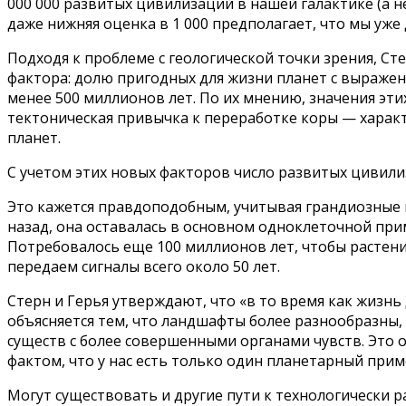
000 000 развитых цивилизаций в нашей галактике (а н
даже нижняя оценка в 1 000 предполагает, что мы уже 
Подходя к проблеме с геологической точки зрения, С
фактора: долю пригодных для жизни планет с выражен
менее 500 миллионов лет. По их мнению, значения эт
тектоническая привычка к переработке коры — харак
планет.
С учетом этих новых факторов число развитых цивилиз
Это кажется правдоподобным, учитывая грандиозные 
назад, она оставалась в основном одноклеточной при
Потребовалось еще 100 миллионов лет, чтобы растения
передаем сигналы всего около 50 лет.
Стерн и Герья утверждают, что «в то время как жизн
объясняется тем, что ландшафты более разнообразны
существ с более совершенными органами чувств. Это 
фактом, что у нас есть только один планетарный прим
Могут существовать и другие пути к технологически р