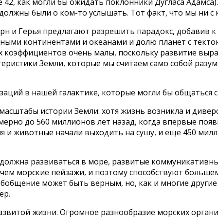
е 42, как могли бы ожидать поклонники Дугласа Адамса)
должны были о ком-то услышать. Тот факт, что мы ни с 
терн и Герья предлагают разрешить парадокс, добавив 
ными континентами и океанами и долю планет с текто
их коэффициентов очень малы, поскольку развитие выр
теристики Земли, которые мы считаем само собой раз
аций в нашей галактике, которые могли бы общаться с 
масштабы истории Земли: хотя жизнь возникла и дивер
мерно до 560 миллионов лет назад, когда впервые поя
 и животные начали выходить на сушу, и еще 450 милли
ь должна развиваться в море, развитые коммуникативн
, чем морские пейзажи, и поэтому способствуют больш
обобщение может быть верным, но, как и многие другие
ер.
азвитой жизни. Огромное разнообразие морских организ