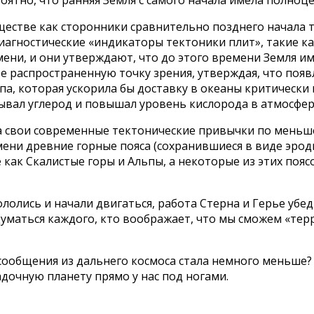
ществе как сторонники сравнительно позднего начала 
диагностические «индикаторы тектоники плит», такие ка
емени, и они утверждают, что до этого времени Земля 
ее распространенную точку зрения, утверждая, что поя
, которая ускорила бы доставку в океаны критически 
ывал углерод и повышал уровень кислорода в атмосфер
ла свои современные тектонические привычки по меньш
мени древние горные пояса (сохранившиеся в виде эро
е как Скалистые горы и Альпы, а некоторые из этих по
лолись и начали двигаться, работа Стерна и Герье убед
адуматься каждого, кто воображает, что мы сможем «те
ообщения из дальнего космоса стала немного меньше? М
дочную планету прямо у нас под ногами.