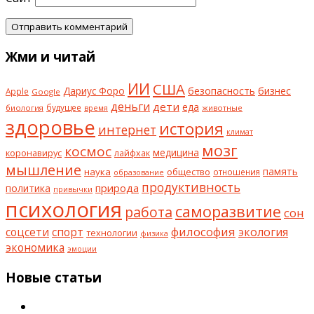
Жми и читай
ИИ
США
безопасность
бизнес
Дариус Форо
Apple
Google
деньги
дети
еда
будущее
биология
животные
время
здоровье
история
интернет
климат
мозг
космос
коронавирус
медицина
лайфхак
мышление
наука
общество
память
отношения
образование
продуктивность
природа
политика
привычки
психология
саморазвитие
работа
сон
философия
соцсети
спорт
экология
технологии
физика
экономика
эмоции
Новые статьи