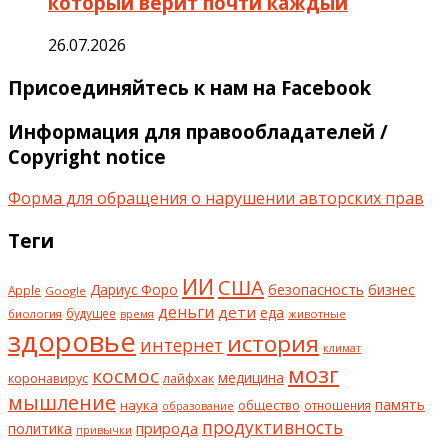
который верит почти каждый
26.07.2026
Присоединяйтесь к нам на Facebook
Информация для правообладателей /
Copyright notice
Форма для обращения о нарушении авторских прав
Теги
ИИ
США
безопасность
бизнес
Дариус Форо
Apple
Google
деньги
дети
еда
будущее
биология
животные
время
здоровье
история
интернет
климат
мозг
космос
коронавирус
медицина
лайфхак
мышление
наука
общество
память
отношения
образование
продуктивность
природа
политика
привычки