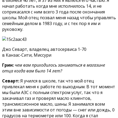
в бизнесе 40 лет, и 37 из них я являлся его частью. Я
начал работать когда мне исполнилось 14, и не
соприкасался с ним всего 3 года после окончания
школы. Мой отец позвал меня назад чтобы управлять
семейным делом в 1983 году, и с тех пор я им и
руковожу.
Джо Севарт, владелец автосервиса 1-70
в Канзас-Сити, Миссури
Грин:
чем вам приходилось заниматься в магазине
отца когда вам было 14 лет?
Севарт:
Я учился в школе, так что мой отец
привлекал меня к работе по выходным. В тот момент
мы были АЗС с полным спектром услуг, так что я
закачивал газ и проверял масло клиентов,
трансмиссионное масло, шины. Я занимался всем
этим вне зависимости от погоды — снег или дождь, 0
градусов на термометре или 100. Когда я стал