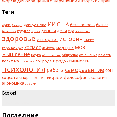
Форма для обращения о нарушении авторских прав
Теги
ИИ
США
безопасность
бизнес
Дариус Форо
Apple
Google
деньги
дети
еда
будущее
биология
животные
время
здоровье
история
интернет
климат
мозг
космос
коронавирус
медицина
лайфхак
мышление
наука
общество
память
отношения
образование
продуктивность
природа
политика
привычки
психология
саморазвитие
работа
сон
философия
соцсети
спорт
экология
технологии
физика
экономика
эмоции
Все ок!
шкаф на заказ
Последние