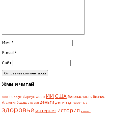
Имя
*
E-mail
*
Сайт
Жми и читай
ИИ
США
безопасность
бизнес
Дариус Форо
Apple
Google
деньги
дети
еда
будущее
биология
животные
время
здоровье
история
интернет
климат