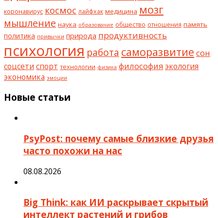
мозг
космос
коронавирус
медицина
лайфхак
мышление
наука
общество
память
отношения
образование
продуктивность
природа
политика
привычки
психология
саморазвитие
работа
сон
философия
соцсети
спорт
экология
технологии
физика
экономика
эмоции
Новые статьи
PsyPost: почему самые близкие друзья
часто похожи на нас
08.08.2026
Big Think: как ИИ раскрывает скрытый
интеллект растений и грибов