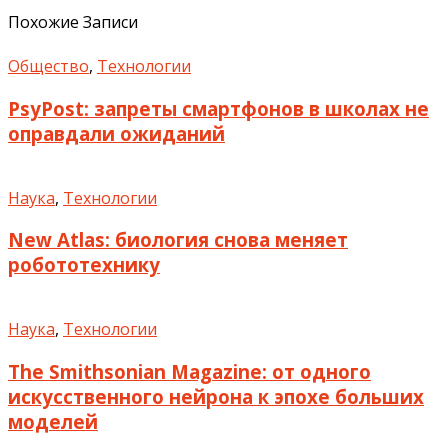
Похожие Записи
Общество
,
Технологии
PsyPost: запреты смартфонов в школах не
оправдали ожиданий
Наука
,
Технологии
New Atlas: биология снова меняет
робототехнику
Наука
,
Технологии
The Smithsonian Magazine: от одного
искусственного нейрона к эпохе больших
моделей