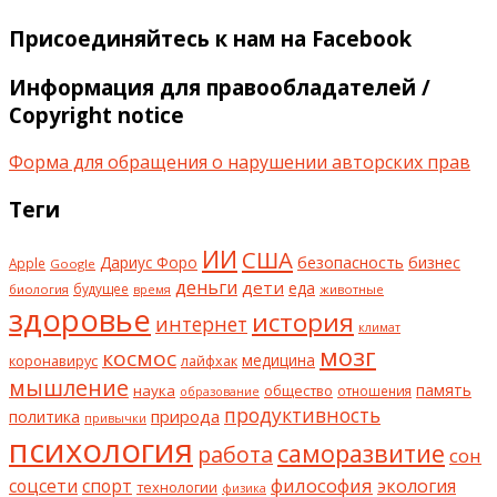
Присоединяйтесь к нам на Facebook
Информация для правообладателей /
Copyright notice
Форма для обращения о нарушении авторских прав
Теги
ИИ
США
безопасность
бизнес
Дариус Форо
Apple
Google
деньги
дети
еда
будущее
биология
животные
время
здоровье
история
интернет
климат
мозг
космос
коронавирус
медицина
лайфхак
мышление
наука
общество
память
отношения
образование
продуктивность
природа
политика
привычки
психология
саморазвитие
работа
сон
философия
соцсети
спорт
экология
технологии
физика