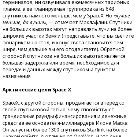
терминалов, ни озвучивала ежемесячных тарифных
планов, а ее планируемая группировка из 648
спутников намного меньше, чем у SpaceX. Но
«лучше
меньше, да лучше»
, — отмечает Маклафлин. Спутники
на больших высотах могут направлять лучи на более
широкие участки Земли (представьте, что вы светите
фонариком на стол, и конус света становится тем
шире, чем дальше вы его отодвигаете). Обратной
стороной спутников на больших высотах является
большая задержка или время, необходимое для
передачи данных между спутником и пунктом
назначения.
Арктические цели Space X
SpaceX, с другой стороны, продвигается вперед со
своей спутниковой сетью, чему способствуют
грандиозные раунды финансирования и денежные
средства её основателя-миллиардера Илона Маска.
Он запустил более 1300 спутников Starlink на более
низкой орбите, в отличие от OneWeb, и это лишь