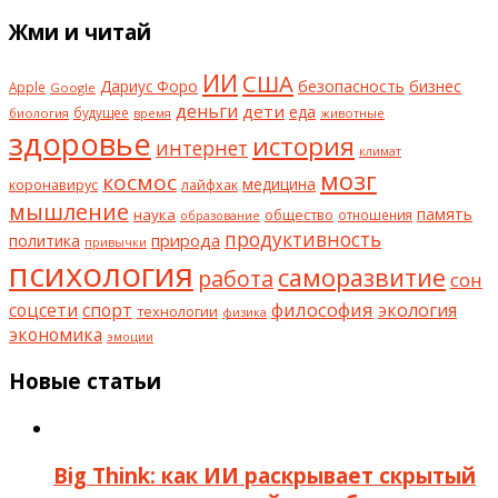
Жми и читай
ИИ
США
безопасность
бизнес
Дариус Форо
Apple
Google
деньги
дети
еда
будущее
биология
животные
время
здоровье
история
интернет
климат
мозг
космос
коронавирус
медицина
лайфхак
мышление
наука
общество
память
отношения
образование
продуктивность
природа
политика
привычки
психология
саморазвитие
работа
сон
философия
соцсети
спорт
экология
технологии
физика
экономика
эмоции
Новые статьи
Big Think: как ИИ раскрывает скрытый