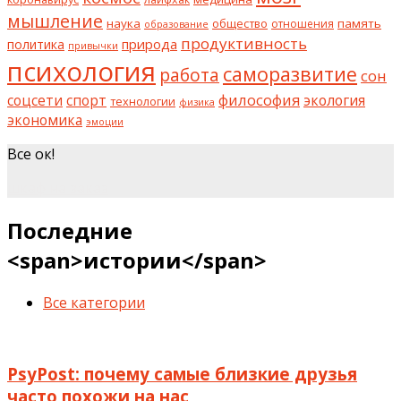
мышление
наука
общество
память
отношения
образование
продуктивность
природа
политика
привычки
психология
саморазвитие
работа
сон
философия
соцсети
спорт
экология
технологии
физика
экономика
эмоции
Все ок!
шкаф на заказ
Последние
<span>истории</span>
Все категории
PsyPost: почему самые близкие друзья
часто похожи на нас