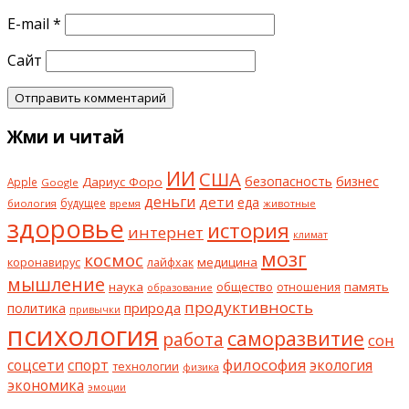
E-mail
*
Сайт
Жми и читай
ИИ
США
безопасность
бизнес
Дариус Форо
Apple
Google
деньги
дети
еда
будущее
биология
животные
время
здоровье
история
интернет
климат
мозг
космос
коронавирус
медицина
лайфхак
мышление
наука
общество
память
отношения
образование
продуктивность
природа
политика
привычки
психология
саморазвитие
работа
сон
философия
соцсети
спорт
экология
технологии
физика
экономика
эмоции