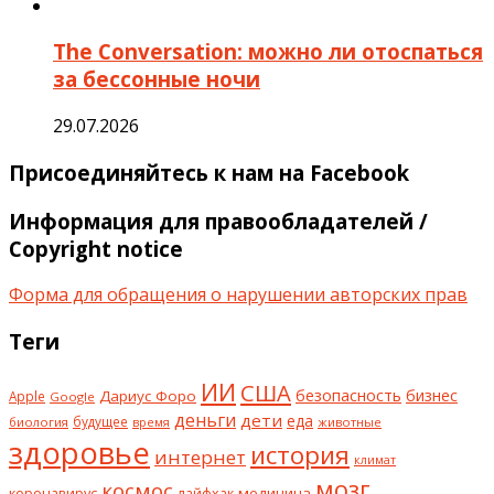
The Conversation: можно ли отоспаться
за бессонные ночи
29.07.2026
Присоединяйтесь к нам на Facebook
Информация для правообладателей /
Copyright notice
Форма для обращения о нарушении авторских прав
Теги
ИИ
США
безопасность
бизнес
Дариус Форо
Apple
Google
деньги
дети
еда
будущее
биология
животные
время
здоровье
история
интернет
климат
мозг
космос
коронавирус
медицина
лайфхак