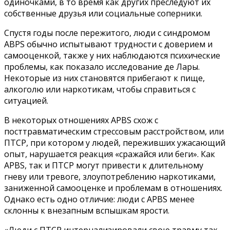
одиночками, в то время как других преследуют их
собственные друзья или социальные соперники.
Спустя годы после пережитого, люди с синдромом
ABPS обычно испытывают трудности с доверием и
самооценкой, также у них наблюдаются психические
проблемы, как показало исследование де Лары.
Некоторые из них становятся прибегают к пище,
алкоголю или наркотикам, чтобы справиться с
ситуацией.
В некоторых отношениях APBS схож с
посттравматическим стрессовым расстройством, или
ПТСР, при котором у людей, переживших ужасающий
опыт, нарушается реакция «сражайся или беги». Как
APBS, так и ПТСР могут привести к длительному
гневу или тревоге, злоупотреблению наркотиками,
заниженной самооценке и проблемам в отношениях.
Однако есть одно отличие: люди с APBS менее
склонны к внезапным вспышкам ярости.
«Люди с ПТСР интернализировали свою травму так,