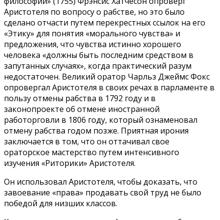
философии» (1755) Фрэнсис Хатчесон опроверг
Аристотеля по вопросу о рабстве, но это было
сделано отчасти путем перекрестных ссылок на его
«Этику» для понятия «морального чувства» и
предложения, что чувства истинно хорошего
человека «должны быть последним средством в
запутанных случаях», когда практический разум
недостаточен. Великий оратор Чарльз Джеймс Фокс
опровергал Аристотеля в своих речах в парламенте в
пользу отмены рабства в 1792 году и в
законопроекте об отмене иностранной
работорговли в 1806 году, который ознаменовал
отмену рабства годом позже. Приятная ирония
заключается в том, что он оттачивал свое
ораторское мастерство путем интенсивного
изучения «Риторики» Аристотеля.
Он использовал Аристотеля, чтобы доказать, что
завоевание «права» продавать свой труд не было
победой для низших классов.