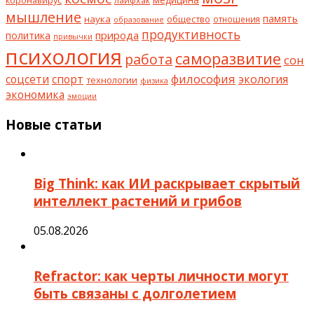
лайфхак
мышление
наука
общество
память
отношения
образование
продуктивность
природа
политика
привычки
психология
саморазвитие
работа
сон
философия
соцсети
спорт
экология
технологии
физика
экономика
эмоции
Новые статьи
Big Think: как ИИ раскрывает скрытый
интеллект растений и грибов
05.08.2026
Refractor: как черты личности могут
быть связаны с долголетием