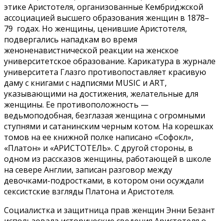
этике Аристотеля, организованные Кембриджской
ассоциацией высшего образования женщин в 1878–
79 годах. Но женщины, ценившие Аристотеля,
подвергались нападкам во время
женоненавистнической реакции на женское
университетское образование. Карикатура в журнале
университета Глазго противопоставляет красивую
даму с книгами с надписями MUSIC и ART,
указывающими на достижения, желательные для
женщины. Ее противоположность —
ведьмоподобная, безглазая женщина с огромными
ступнями и сатанинским черным котом. На корешках
томов на ее книжной полке написано «Софокл»,
«Платон» и «АРИСТОТЕЛЬ». С другой стороны, в
одном из рассказов женщины, работающей в школе
на севере Англии, записан разговор между
девочками-подростками, в котором они осуждали
сексистские взгляды Платона и Аристотеля.
Социалистка и защитница прав женщин Энни Безант
использовала исторические сведения Аристотеля о