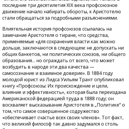
последние три десятилетия XIX века профсоюзное
движение начало набирать обороты, к Аристотелю
стали обращаться за подробными разъяснениями.
Влиятельная история профсоюзов ссылалась на
замечание Аристотеля о тиране, что средства,
применяемые «для сохранения власти как можно
дольше, заключаются в следующем: не допускать ни
общих банкетов, ни политических союзов, ни общего
образования… но ограждать от всего, что может
возбудить в народе эти два качества —
самосознание и взаимное доверие». В 1884 году
молодой юрист из Лидса Уильям Трант опубликовал
книгу «Профсоюзы: Их происхождение и цели,
влияние и эффективность», которая была переиздана
Американской федерацией труда в 1888 году; он
восхваляет высказывание Аристотеля в „Политике“ о
том, что самое совершенное содружество
«обеспечивает счастье всех своих членов». Тот факт,
что великий философ так давно задумался о столь