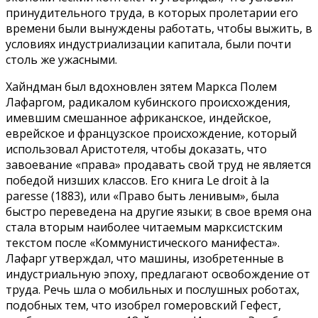
принудительного труда, в которых пролетарии его
времени были вынуждены работать, чтобы выжить, в
условиях индустриализации капитала, были почти
столь же ужасными.
Хайндман был вдохновлен зятем Маркса Полем
Лафаргом, радикалом кубинского происхождения,
имевшим смешанное африканское, индейское,
еврейское и французское происхождение, который
использовал Аристотеля, чтобы доказать, что
завоевание «права» продавать свой труд не является
победой низших классов. Его книга Le droit à la
paresse (1883), или «Право быть ленивым», была
быстро переведена на другие языки; в свое время она
стала вторым наиболее читаемым марксистским
текстом после «Коммунистического манифеста».
Лафарг утверждал, что машины, изобретенные в
индустриальную эпоху, предлагают освобождение от
труда. Речь шла о мобильных и послушных роботах,
подобных тем, что изобрел гомеровский Гефест,