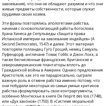
завоевания), что они не обладают разумом и что они
живые предметы собственности, которые служат
орудиями своих хозяев.
Эти фразы повторялись апологетами рабства,
начиная с основополагающей работы богослова
Хуана Хинеса де Сепульведы «Защита права
Испанской империи на завоевание индейцев» (A
Second Democrates, 1547) и далее. Этот материал
повторяли голландец Гуго Гроций, немец Самуэль
Пуфендорф, англичане Томас Гоббс и Джон Локк, а
также бесчисленные французские, британские и
североамериканские плантаторы вплоть до
Гражданской войны в Америке. Однако предложения
Аристотеля, как это ни парадоксально, сыграли
важную роль в отмене рабства именно потому, что
они побудили некоторых из самых умных критиков
рабства сформулировать свои контраргументы,
особенно Монтескье в книге De l’esprit des lois (1748),
или «Дух законов» (1750). В «Системе моральной