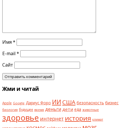
Имя
*
E-mail
*
Сайт
Жми и читай
ИИ
США
безопасность
бизнес
Дариус Форо
Apple
Google
деньги
дети
еда
будущее
биология
животные
время
здоровье
история
интернет
климат
мозг
космос
коронавирус
медицина