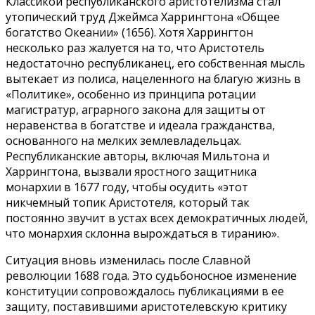
Классикой республиканского аристотелизма стал
утопический труд Джеймса Харрингтона «Общее
богатство Океании» (1656). Хотя Харрингтон
несколько раз жалуется на то, что Аристотель
недостаточно республиканец, его собственная мысль
вытекает из полиса, нацеленного на благую жизнь в
«Политике», особенно из принципа ротации
магистратур, аграрного закона для защиты от
неравенства в богатстве и идеала гражданства,
основанного на мелких землевладельцах.
Республиканские авторы, включая Мильтона и
Харрингтона, вызвали яростного защитника
монархии в 1677 году, чтобы осудить «этот
никчемный топик Аристотеля, который так
постоянно звучит в устах всех демократичных людей,
что монархия склонна вырождаться в тиранию».
Ситуация вновь изменилась после Славной
революции 1688 года. Это судьбоносное изменение
конституции сопровождалось публикациями в ее
защиту, поставившими аристотелевскую критику