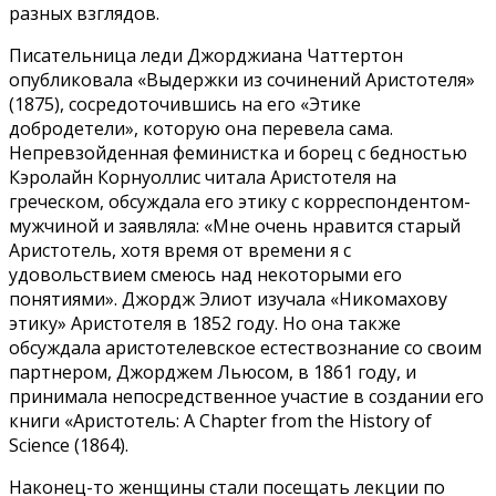
разных взглядов.
Писательница леди Джорджиана Чаттертон
опубликовала «Выдержки из сочинений Аристотеля»
(1875), сосредоточившись на его «Этике
добродетели», которую она перевела сама.
Непревзойденная феминистка и борец с бедностью
Кэролайн Корнуоллис читала Аристотеля на
греческом, обсуждала его этику с корреспондентом-
мужчиной и заявляла: «Мне очень нравится старый
Аристотель, хотя время от времени я с
удовольствием смеюсь над некоторыми его
понятиями». Джордж Элиот изучала «Никомахову
этику» Аристотеля в 1852 году. Но она также
обсуждала аристотелевское естествознание со своим
партнером, Джорджем Льюсом, в 1861 году, и
принимала непосредственное участие в создании его
книги «Аристотель: A Chapter from the History of
Science (1864).
Наконец-то женщины стали посещать лекции по