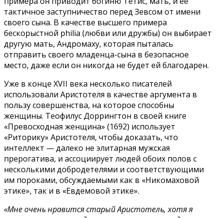
примера он приводит богиню Тетис, мать, и ее
тактичное заступничество перед Зевсом от имени
своего сына. В качестве высшего примера
бескорыстной philia (любви или дружбы) он выбирает
другую мать, Андромаху, которая пыталась
отправить своего младенца-сына в безопасное
место, даже если он никогда не будет ей благодарен.
Уже в конце XVII века несколько писателей
использовали Аристотеля в качестве аргумента в
пользу совершенства, на которое способны
женщины. Теофилус Доррингтон в своей книге
«Превосходная женщина» (1692) использует
«Риторику» Аристотеля, чтобы доказать, что
интеллект — далеко не элитарная мужская
прерогатива, и ассоциирует людей обоих полов с
несколькими добродетелями и соответствующими
им пороками, обсуждаемыми как в «Никомаховой
этике», так и в «Евдемовой этике».
«Мне очень нравится старый Аристотель, хотя я