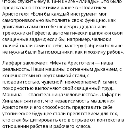
чтобы служить ему в 18-й книге «Илиады». Это было
предсказано столетиями ранее в «Политике»
Аристотеля: «Если бы каждый инструмент мог
самопроизвольно выполнять свою функцию, как
двигались сами по себе шедевры Дедала или
треножники Гефеста, автоматически выполняя свои
священные задачи; если бы, например, челноки
ткачей ткали сами по себе, мастеру фабрики больше
не нужны были бы помощники, как и хозяину рабов».
Ларфарг заключает: «Мечта Аристотеля — наша
реальность. Наши машины, с огненным дыханием, с
конечностями из неутомимой стали, с
плодовитостью, чудесной, неисчерпаемой, сами с
покорностью выполняют свой священный труд…
Машина — спасительница человечества». Лафарг и
Хиндман считают, что независимость мышления
Аристотеля и его способность представить себе
утопическое будущее стали препятствием для тех,
кто стал бы цитировать его в отрыве от контекста в
отношении рабства и рабочего класса.