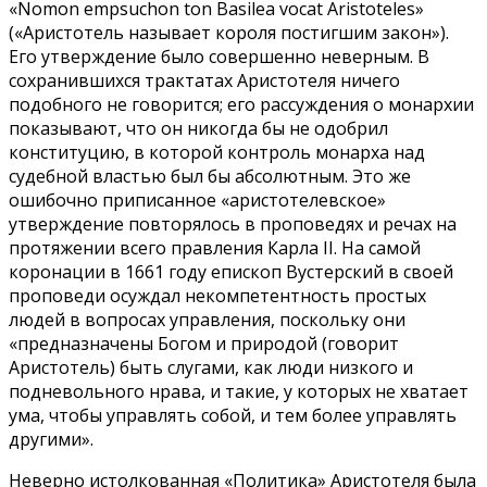
«Nomon empsuchon ton Basilea vocat Aristoteles»
(«Аристотель называет короля постигшим закон»).
Его утверждение было совершенно неверным. В
сохранившихся трактатах Аристотеля ничего
подобного не говорится; его рассуждения о монархии
показывают, что он никогда бы не одобрил
конституцию, в которой контроль монарха над
судебной властью был бы абсолютным. Это же
ошибочно приписанное «аристотелевское»
утверждение повторялось в проповедях и речах на
протяжении всего правления Карла II. На самой
коронации в 1661 году епископ Вустерский в своей
проповеди осуждал некомпетентность простых
людей в вопросах управления, поскольку они
«предназначены Богом и природой (говорит
Аристотель) быть слугами, как люди низкого и
подневольного нрава, и такие, у которых не хватает
ума, чтобы управлять собой, и тем более управлять
другими».
Неверно истолкованная «Политика» Аристотеля была