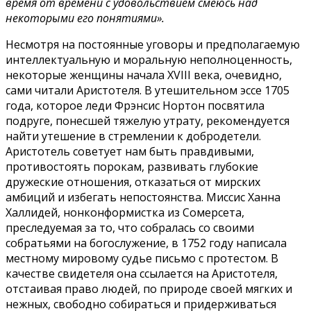
время от времени с удовольствием смеюсь над
некоторыми его понятиями».
Несмотря на постоянные уговоры и предполагаемую
интеллектуальную и моральную неполноценность,
некоторые женщины начала XVIII века, очевидно,
сами читали Аристотеля. В утешительном эссе 1705
года, которое леди Фрэнсис Нортон посвятила
подруге, понесшей тяжелую утрату, рекомендуется
найти утешение в стремлении к добродетели.
Аристотель советует нам быть правдивыми,
противостоять порокам, развивать глубокие
дружеские отношения, отказаться от мирских
амбиций и избегать непостоянства. Миссис Ханна
Халлидей, нонконформистка из Сомерсета,
преследуемая за то, что собралась со своими
собратьями на богослужение, в 1752 году написала
местному мировому судье письмо с протестом. В
качестве свидетеля она ссылается на Аристотеля,
отстаивая право людей, по природе своей мягких и
нежных, свободно собираться и придерживаться