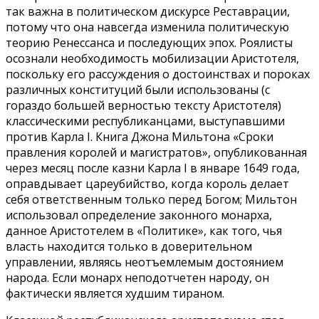
так важна в политическом дискурсе Реставрации,
потому что она навсегда изменила политическую
теорию Ренессанса и последующих эпох. Роялисты
осознали необходимость мобилизации Аристотеля,
поскольку его рассуждения о достоинствах и пороках
различных конституций были использованы (с
гораздо большей верностью тексту Аристотеля)
классическими республиканцами, выступавшими
против Карла I. Книга Джона Мильтона «Сроки
правления королей и магистратов», опубликованная
через месяц после казни Карла I в январе 1649 года,
оправдывает цареубийство, когда король делает
себя ответственным только перед Богом; Мильтон
использовал определение законного монарха,
данное Аристотелем в «Политике», как того, чья
власть находится только в доверительном
управлении, являясь неотъемлемым достоянием
народа. Если монарх неподотчетен народу, он
фактически является худшим тираном.