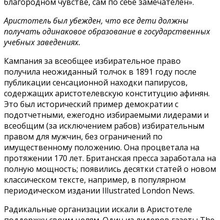
благородном чувстве, сам по себе замечателен».
Аристотель был убежден, что все дети должны
получать одинаковое образование в государственных
учебных заведениях.
Кампания за всеобщее избирательное право
получила неожиданный толчок в 1891 году после
публикации сенсационной находки папирусов,
содержащих аристотелевскую конституцию афинян.
Это был исторический пример демократии с
подотчетными, ежегодно избираемыми лидерами и
всеобщим (за исключением рабов) избирательным
правом для мужчин, без ограничений по
имущественному положению. Она процветала на
протяжении 170 лет. Британская пресса заработала на
полную мощность; появились десятки статей о новом
классическом тексте, например, в популярном
периодическом издании Illustrated London News.
Радикальные организации искали в Аристотеле
поддержку своим целям. Один из лидеров газеты The