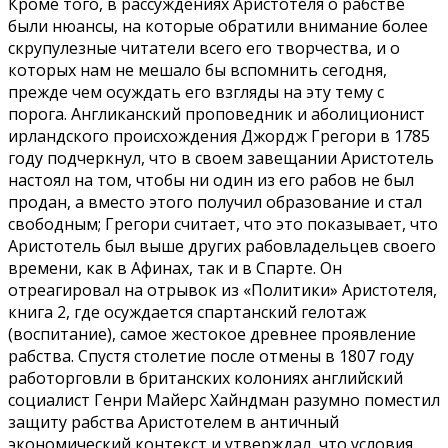
Кроме того, в рассуждениях Аристотеля о рабстве
были нюансы, на которые обратили внимание более
скрупулезные читатели всего его творчества, и о
которых нам не мешало бы вспомнить сегодня,
прежде чем осуждать его взгляды на эту тему с
порога. Англиканский проповедник и аболиционист
ирландского происхождения Джордж Грегори в 1785
году подчеркнул, что в своем завещании Аристотель
настоял на том, чтобы ни один из его рабов не был
продан, а вместо этого получил образование и стал
свободным; Грегори считает, что это показывает, что
Аристотель был выше других рабовладельцев своего
времени, как в Афинах, так и в Спарте. Он
отреагировал на отрывок из «Политики» Аристотеля,
книга 2, где осуждается спартанский гелотаж
(воспитание), самое жестокое древнее проявление
рабства. Спустя столетие после отмены в 1807 году
работорговли в британских колониях английский
социалист Генри Майерс Хайндман разумно поместил
защиту рабства Аристотелем в античный
экономический контекст и утверждал, что условия