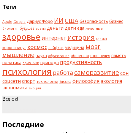
Теги
ИИ
США
безопасность
бизнес
Дариус Форо
Apple
Google
деньги
дети
еда
будущее
биология
животные
время
здоровье
история
интернет
климат
мозг
космос
коронавирус
медицина
лайфхак
мышление
наука
общество
память
отношения
образование
продуктивность
природа
политика
привычки
психология
саморазвитие
работа
сон
философия
соцсети
спорт
экология
технологии
физика
экономика
эмоции
Все ок!
шкаф на заказ
Последние