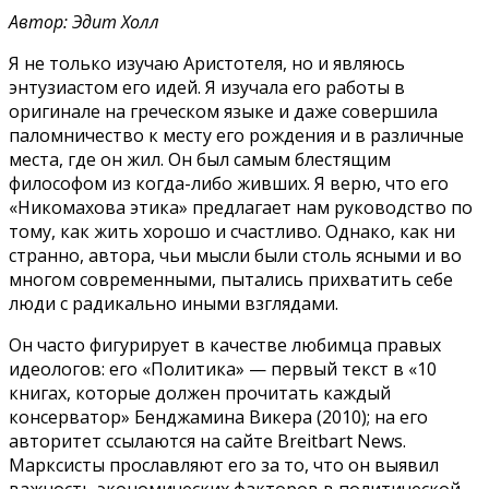
Автор: Эдит Холл
Я не только изучаю Аристотеля, но и являюсь
энтузиастом его идей. Я изучала его работы в
оригинале на греческом языке и даже совершила
паломничество к месту его рождения и в различные
места, где он жил. Он был самым блестящим
философом из когда-либо живших. Я верю, что его
«Никомахова этика» предлагает нам руководство по
тому, как жить хорошо и счастливо. Однако, как ни
странно, автора, чьи мысли были столь ясными и во
многом современными, пытались прихватить себе
люди с радикально иными взглядами.
Он часто фигурирует в качестве любимца правых
идеологов: его «Политика» — первый текст в «10
книгах, которые должен прочитать каждый
консерватор» Бенджамина Викера (2010); на его
авторитет ссылаются на сайте Breitbart News.
Марксисты прославляют его за то, что он выявил
важность экономических факторов в политической