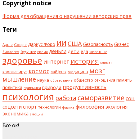
Copyright notice
Форма для обращения о нарушении авторских прав
Теги
ИИ
США
безопасность
бизнес
Дариус Форо
Apple
Google
деньги
дети
еда
будущее
биология
животные
время
здоровье
история
интернет
климат
мозг
космос
коронавирус
медицина
лайфхак
мышление
наука
общество
память
отношения
образование
продуктивность
природа
политика
привычки
психология
саморазвитие
работа
сон
философия
соцсети
спорт
экология
технологии
физика
экономика
эмоции
Все ок!
шкаф на заказ