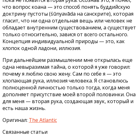
пока не появится вторая рука. Осознав это, я понял,
что вопрос коана — это способ понять буддийскую
доктрину пустоты (śūnyavāda на санскрите), которая
гласит, что ни одна отдельная вещь или человек не
обладает внутренним существованием, а существует
только относительно, завися от всего остального.
Концепция индивидуальной природы — это, как
хлопок одной ладони, иллюзия.
При дальнейшем размышлении мне открылась еще
одна невыразимая тайна, о которой я уже говорил:
почему я люблю свою жену. Сам по себе я — это
хлопающая рука, иллюзия человека. Я становлюсь
полноценной личностью только тогда, когда меня
дополняет присутствие моей второй половинки. Она
для меня — вторая рука, создающая звук, который и
есть наша жизнь.
Оригинал:
The Atlantic
Связанные статьи