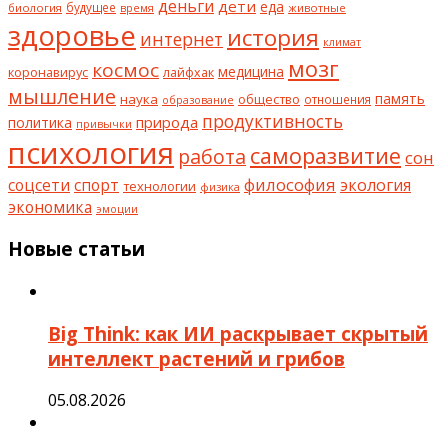
деньги
дети
еда
будущее
биология
животные
время
здоровье
история
интернет
климат
мозг
космос
коронавирус
медицина
лайфхак
мышление
наука
общество
память
отношения
образование
продуктивность
природа
политика
привычки
психология
саморазвитие
работа
сон
философия
соцсети
спорт
экология
технологии
физика
экономика
эмоции
Новые статьи
Big Think: как ИИ раскрывает скрытый
интеллект растений и грибов
05.08.2026