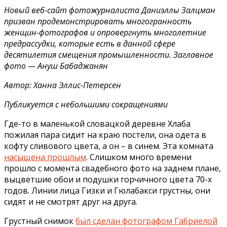
Новый веб-сайт фотожурналиста Даниэллы Залцман
призван продемонстрировать многогранность
женщин-фотографов и опровергнуть многолетние
предрассудки, которые есть в данной сфере
десятилетия смещения промышленности. Заглавное
фото — Ануш Бабаджанян
Автор: Ханна Эллис-Петерсен
Публикуется с небольшими сокращениями
Где-то в маленькой словацкой деревне Хлаба
пожилая пара сидит на краю постели, она одета в
кофту сливового цвета, а он – в синем. Эта комната
насыщена прошлым
. Слишком много времени
прошло с момента свадебного фото на заднем плане,
выцветшие обои и подушки горчичного цвета 70-х
годов. Линии лица Гизки и Гюлабакси грустны, они
сидят и не смотрят друг на друга.
Грустный снимок
был сделан фотографом Габриелой