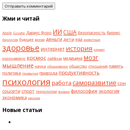
Жми и читай
ИИ
США
безопасность
бизнес
Дариус Форо
Apple
Google
деньги
дети
еда
будущее
биология
животные
время
здоровье
история
интернет
климат
мозг
космос
коронавирус
медицина
лайфхак
мышление
наука
общество
память
отношения
образование
продуктивность
природа
политика
привычки
психология
саморазвитие
работа
сон
философия
соцсети
спорт
экология
технологии
физика
экономика
эмоции
Новые статьи