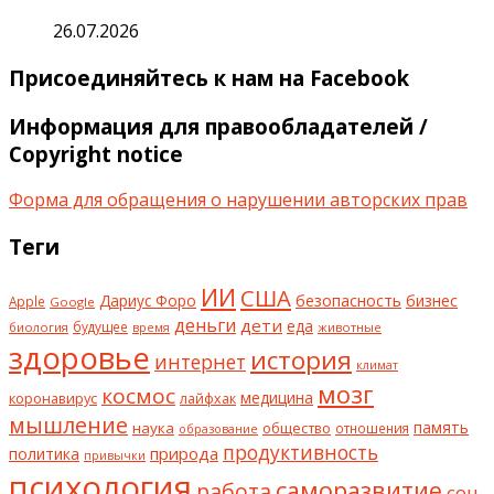
26.07.2026
Присоединяйтесь к нам на Facebook
Информация для правообладателей /
Copyright notice
Форма для обращения о нарушении авторских прав
Теги
ИИ
США
безопасность
бизнес
Дариус Форо
Apple
Google
деньги
дети
еда
будущее
биология
животные
время
здоровье
история
интернет
климат
мозг
космос
коронавирус
медицина
лайфхак
мышление
наука
общество
память
отношения
образование
продуктивность
природа
политика
привычки
психология
саморазвитие
работа
сон