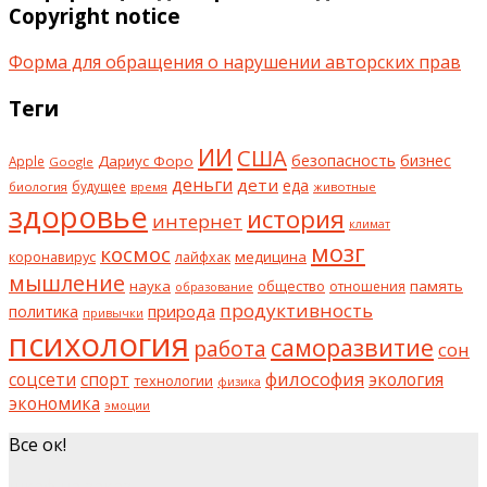
Copyright notice
Форма для обращения о нарушении авторских прав
Теги
ИИ
США
безопасность
бизнес
Дариус Форо
Apple
Google
деньги
дети
еда
будущее
биология
животные
время
здоровье
история
интернет
климат
мозг
космос
коронавирус
медицина
лайфхак
мышление
наука
общество
память
отношения
образование
продуктивность
природа
политика
привычки
психология
саморазвитие
работа
сон
философия
соцсети
спорт
экология
технологии
физика
экономика
эмоции
Все ок!
шкаф на заказ