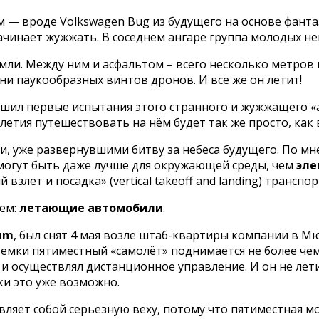
ам — вроде Volkswagen Bug из будущего на основе фант
ачинает жужжать. В соседнем ангаре группа молодых н
мли. Между ним и асфальтом – всего несколько метров п
ни паукообразных винтов дронов. И все же он летит!
ршил первые испытания этого странного и жужжащего «а
летия путешествовать на нём будет так же просто, как
и, уже развернувшими битву за небеса будущего. По мн
огут быть даже лучше для окружающей среды, чем
эле
злет и посадка» (vertical takeoff and landing) транспор
нем:
летающие автомобили
.
ium
, был снят 4 мая возле штаб-квартиры компании в 
ъемки пятиместный «самолёт» поднимается не более чем
 и осуществлял дистанционное управление. И он не лети
ски это уже возможно.
тавляет собой серьезную веху, потому что пятиместная 