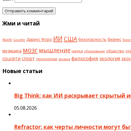
Жми и читай
ИИ
США
безопасность
бизнес
Дариус Форо
Apple
Google
биол
мозг
мышление
медицина
наука
общество
от
образование
философия
соцсети
спорт
экология
эко
технологии
физика
Новые статьи
Big Think: как ИИ раскрывает скрытый 
05.08.2026
Refractor: как черты личности могут б