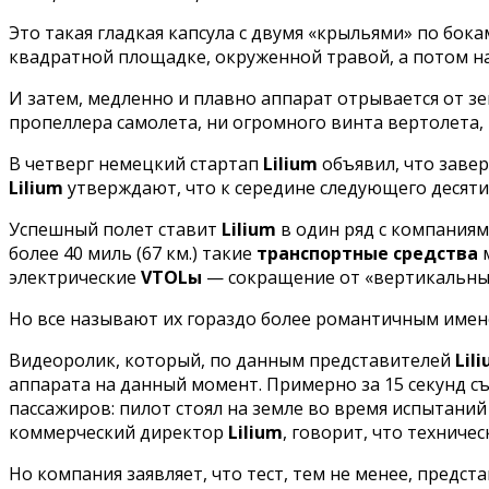
Это такая гладкая капсула с двумя «крыльями» по бок
квадратной площадке, окруженной травой, а потом н
И затем, медленно и плавно аппарат отрывается от зе
пропеллера самолета, ни огромного винта вертолета, 
В четверг немецкий стартап
Lilium
объявил, что заве
Lilium
утверждают, что к середине следующего десяти
Успешный полет ставит
Lilium
в один ряд с компаниям
более 40 миль (67 км.) такие
транспортные средства
м
электрические
VTOLы
— сокращение от «вертикальный в
Но все называют их гораздо более романтичным име
Видеоролик, который, по данным представителей
Lil
аппарата на данный момент. Примерно за 15 секунд с
пассажиров: пилот стоял на земле во время испытаний
коммерческий директор
Lilium
, говорит, что техниче
Но компания заявляет, что тест, тем не менее, предс