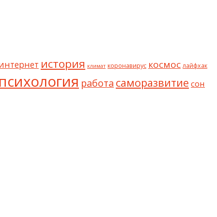
история
космос
интернет
коронавирус
лайфхак
климат
психология
саморазвитие
работа
сон