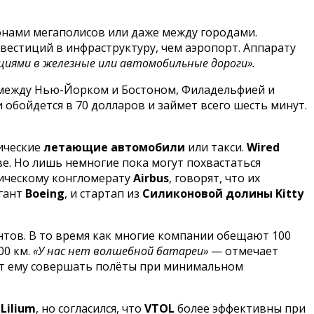
онами мегаполисов или даже между городами.
вестиций в инфраструктуру, чем аэропорт. Аппарату
циями в железные или автомобильные дороги».
в между Нью-Йорком и Бостоном, Филадельфией и
обойдется в 70 долларов и займет всего шесть минут.
ические
летающие автомобили
или такси.
Wired
е. Но лишь немногие пока могут похвастаться
мическому конгломерату
Airbus
, говорят, что их
игант
Boeing
, и стартап из
Силиконовой долины
Kitty
нтов. В то время как многие компании обещают 100
00 км.
«У нас нет волшебной батареи»
— отмечает
 ему совершать полёты при минимальном
е
Lilium
, но согласился, что
VTOL
более эффективны при