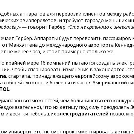
одобных аппаратов для перевозки клиентов между рай
сических авиаперелётов, и требуют гораздо меньших ин
подалёку»
— говорит Гербер.
«Это не сравнимо с инвести
тмечает Гербер. Аппараты будут перевозить пассажиро
 от Манхэттена до международного аэропорта Кеннеди 
ет не менее часа, и стоит примерно столько же.
о крайней мере 16 компаний пытаются создать электр
ции, чтобы спланировать изменения в законодательств
na
, стартапа, принадлежащего европейскому аэрокос
 в общей сложности более пяти часов. Американский г
TOL
.
диапазон возможностей, чем большинство его конкуре
ездоказательно), что их детищу под силу преодолеть 3
лом и десятки небольших
электродвигателей
позволяют
ском университете, не смог прокомментировать детищ