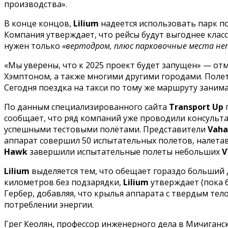
производства».
В конце концов,
Lilium
надеется использовать парк п
Компания утверждает, что рейсы будут выгоднее клас
нужен только
«вертодром, плюс парковочные места не
«Мы уверены, что к 2025 проект будет запущен» — о
Хэмптоном, а также многими другими городами. Полет
Сегодня поездка на такси по тому же маршруту занима
По данным специализированного сайта
Transport Up
п
сообщает, что ряд компаний уже проводили консульта
успешными тестовыми полётами. Представители
Vaha
аппарат совершил 50 испытательных полетов, налетав
Hawk
завершили испытательные полеты небольших
V
Lilium
выделяется тем, что обещает гораздо больший 
километров без подзарядки,
Lilium
утверждает (пока б
Гербер, добавляя, что крылья аппарата с твердым те
потреблении энергии.
Грег Кеолян, профессор инженерного дела в Мичиган