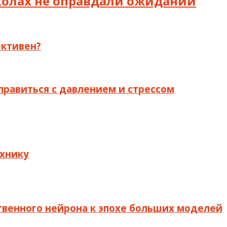
школах не оправдали ожиданий
ективен?
равиться с давлением и стрессом
ехнику
ственного нейрона к эпохе больших моделей