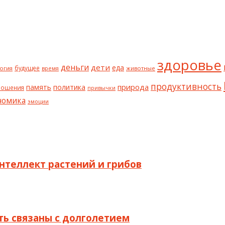
здоровье
деньги
дети
еда
будущее
огия
животные
время
продуктивность
природа
политика
память
ношения
привычки
номика
эмоции
интеллект растений и грибов
ыть связаны с долголетием