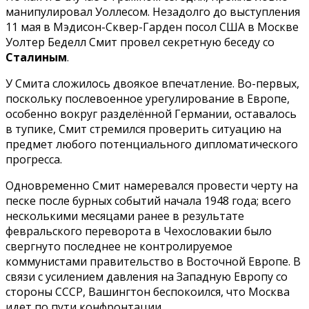
манипулировал Уоллесом. Незадолго до выступления
11 мая в Мэдисон-Сквер-Гарден посол США в Москве
Уолтер Беделл Смит провел секретную беседу со
Сталиным
.
У Смита сложилось двоякое впечатление. Во-первых,
поскольку послевоенное урегулирование в Европе,
особенно вокруг разделённой Германии, оставалось
в тупике, Смит стремился проверить ситуацию на
предмет любого потенциального дипломатического
прогресса.
Одновременно Смит намеревался провести черту на
песке после бурных событий начала 1948 года; всего
несколькими месяцами ранее в результате
февральского переворота в Чехословакии было
свергнуто последнее не контролируемое
коммунистами правительство в Восточной Европе. В
связи с усилением давления на Западную Европу со
стороны СССР, Вашингтон беспокоился, что Москва
идет по пути конфронтации.