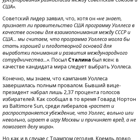
США»
.
Советский лидер заявил, что, хотя он
«не знает,
признает ли правительство США программу Уоллеса в
качестве основы для взаимопонимания между СССР и
США… мы считаем, что программа Уоллеса могла бы
стать хорошей и плодотворной основой для
выработки понимания и развития международного
сотрудничества…»
. Посыл
Сталина
был ясен: в
качестве кандидата мира следует выбрать Уоллеса.
Конечно, мы знаем, что кампания Уоллеса
завершилась полным провалом. Бывший вице-
президент набрал лишь 2,37 процента голосов
избирателей. Как сообщал в то время Говард Нортон
из Baltimore Sun, среди либералов
«растет и
распространяется убеждение, что Уоллес, вольно или
невольно, играет в игру Москвы и причиняет вред, а не
помогает делу мира»
.
Но как и в случае с Трампом сегодня, Кремль ловко