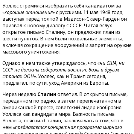
Уоллес стремился изобразить себя кандидатом за
«хорошие отношения»
с русскими. 11 мая 1948 года,
выступая перед толпой в Мэдисон-Сквер-Гарден он
призвал к новому диалогу с СССР. Читая вслух
открытое письмо Сталину, он предложил план из
шести пунктов. В нем были похвальные элементы,
включая сокращение вооружений и запрет на оружие
массового уничтожения.
Однако в нем также утверждалось, что
«ни США, ни
СССР не должны содержать военные базы в других
странах ООН»
. Уоллес, как и Трамп сегодня,
предлагал, по сути, уход Америки из Европы.
Через неделю
Сталин
ответил. В открытом письме,
переданном по радио, а затем перепечатанном в
американской прессе, советский лидер изобразил
Уоллеса как кандидата мира. Важность письма
Уоллеса, пояснил Сталин, заключалась в том, что в
нем
«предлагается конкретная программа мирного
урегулирования разногласий между Советским Союзом и