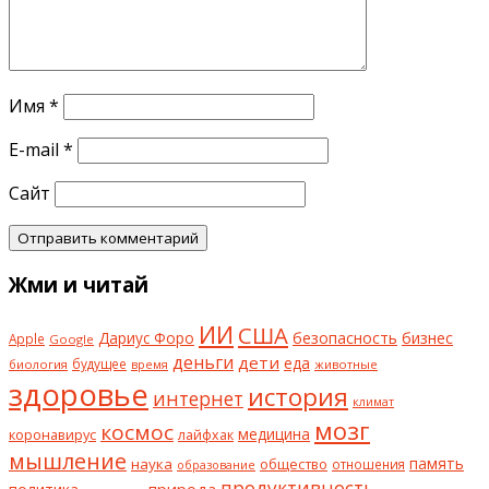
Имя
*
E-mail
*
Сайт
Жми и читай
ИИ
США
безопасность
бизнес
Дариус Форо
Apple
Google
деньги
дети
еда
будущее
биология
животные
время
здоровье
история
интернет
климат
мозг
космос
коронавирус
медицина
лайфхак
мышление
наука
общество
память
отношения
образование
продуктивность
природа