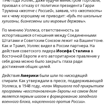
1946 года Уоллес, даже будучи министром торговли,
призвал к отказу от политики президента Гарри
Трумэна
«жестче с Россией»
, заявив, что
«жесткость»
ни к чему хорошему не приводит:
«будь то школьные
хулиганы, бизнесмены или мировые державы».
По мнению Уоллеса, ответственность за
испортившиеся отношения между Соединенными
Штатами и Советским Союзом лежит на Вашингтоне.
Как и Трамп, Уоллес видел в России партнера. На
действия советского лидера
Иосифа Сталина
в
Восточной Европе и его авторитарное правление у
себя дома можно было закрыть глаза ради
достижения общих целей.
Действия
Америки
были шли по нисходящей
спирали. Как утверждали в прессе, поддерживающей
Уоллеса, в 1948 году,
«план Маршалла под прикрытием
программы «восстановления» Европы на самом деле
является первым шагом к формированию западного
военного блока, нацеленного против России»
.