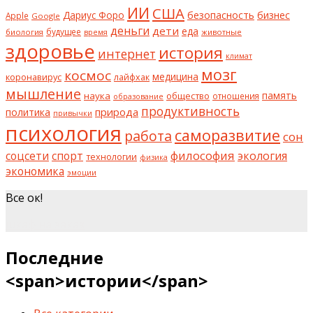
ИИ
США
безопасность
бизнес
Дариус Форо
Apple
Google
деньги
дети
еда
будущее
биология
животные
время
здоровье
история
интернет
климат
мозг
космос
коронавирус
медицина
лайфхак
мышление
наука
общество
память
отношения
образование
продуктивность
природа
политика
привычки
психология
саморазвитие
работа
сон
философия
соцсети
спорт
экология
технологии
физика
экономика
эмоции
Все ок!
шкаф на заказ
Последние
<span>истории</span>