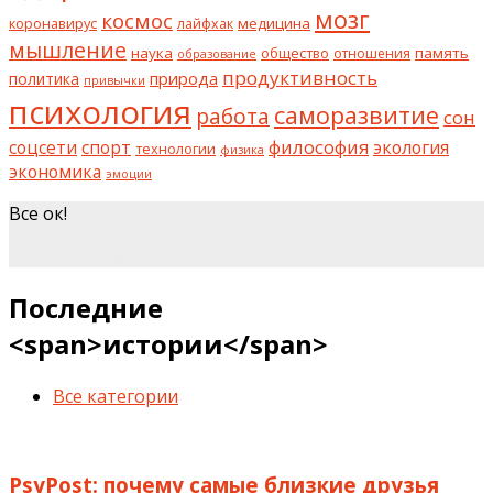
мозг
космос
коронавирус
медицина
лайфхак
мышление
наука
общество
память
отношения
образование
продуктивность
природа
политика
привычки
психология
саморазвитие
работа
сон
философия
соцсети
спорт
экология
технологии
физика
экономика
эмоции
Все ок!
шкаф на заказ
Последние
<span>истории</span>
Все категории
PsyPost: почему самые близкие друзья