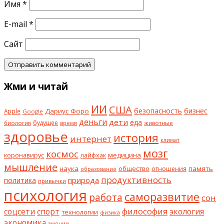
Имя
*
E-mail
*
Сайт
Жми и читай
ИИ
США
безопасность
бизнес
Дариус Форо
Apple
Google
деньги
дети
еда
будущее
биология
животные
время
здоровье
история
интернет
климат
мозг
космос
коронавирус
медицина
лайфхак
мышление
наука
общество
память
отношения
образование
продуктивность
природа
политика
привычки
психология
саморазвитие
работа
сон
философия
соцсети
спорт
экология
технологии
физика
экономика
эмоции