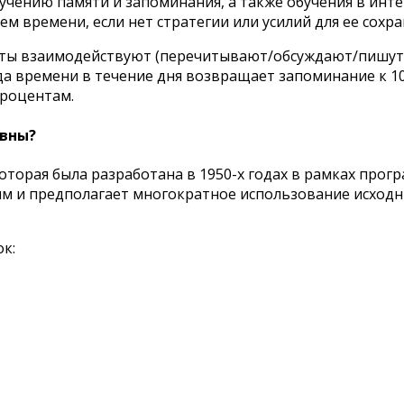
зучению памяти и запоминания, а также обучения в инт
м времени, если нет стратегии или усилий для ее сохра
нты взаимодействуют (перечитывают/обсуждают/пишут/з
а времени в течение дня возвращает запоминание к 10
процентам.
ивны?
торая была разработана в 1950-х годах в рамках прогр
м и предполагает многократное использование исходны
к: