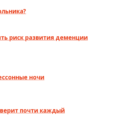
ольника?
ить риск развития деменции
бессонные ночи
й верит почти каждый