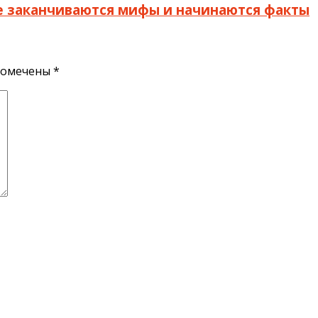
де заканчиваются мифы и начинаются факты
помечены
*