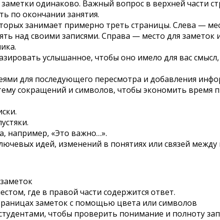
 заметки одинаково. Важный вопрос в верхней части с
ть по окончании занятия.
оторых занимает примерно треть страницы. Слева — мес
ть над своими записями. Справа — место для заметок и
ика.
ировать услышанное, чтобы оно имело для вас смысл, 
еями для последующего пересмотра и добавления инфо
ему сокращений и символов, чтобы экономить время п
ски.
устяки.
а, например, «Это важно…».
лючевых идей, изменений в понятиях или связей между
 заметок
стом, где в правой части содержится ответ.
траницах заметок с помощью цвета или символов
студентами, чтобы проверить понимание и полноту запи