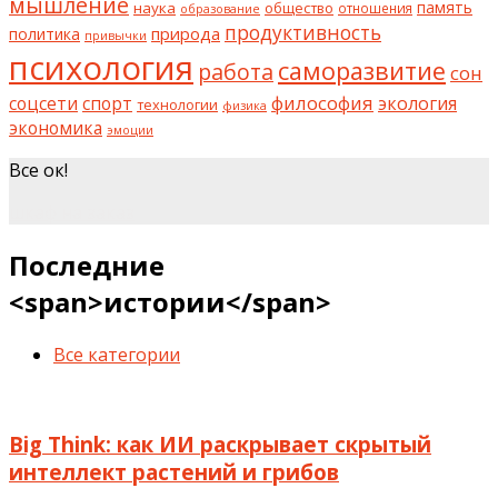
мышление
наука
общество
память
отношения
образование
продуктивность
природа
политика
привычки
психология
саморазвитие
работа
сон
философия
соцсети
спорт
экология
технологии
физика
экономика
эмоции
Все ок!
шкаф на заказ
Последние
<span>истории</span>
Все категории
Big Think: как ИИ раскрывает скрытый
интеллект растений и грибов