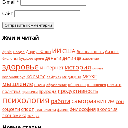
E-mail
*
Сайт
Жми и читай
ИИ
США
безопасность
бизнес
Дариус Форо
Apple
Google
деньги
дети
еда
будущее
биология
животные
время
здоровье
история
интернет
климат
мозг
космос
коронавирус
медицина
лайфхак
мышление
наука
общество
память
отношения
образование
продуктивность
природа
политика
привычки
психология
саморазвитие
работа
сон
философия
соцсети
спорт
экология
технологии
физика
экономика
эмоции
Новые статьи