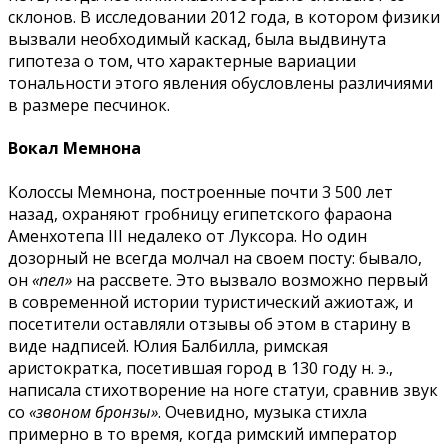
склонов. В исследовании 2012 года, в котором физики
вызвали необходимый каскад, была выдвинута
гипотеза о том, что характерные вариации
тональности этого явления обусловлены различиями
в размере песчинок.
Вокал Мемнона
Колоссы Мемнона, построенные почти 3 500 лет
назад, охраняют гробницу египетского фараона
Аменхотепа III недалеко от Луксора. Но один
дозорный не всегда молчал на своем посту: бывало,
он
«пел»
на рассвете. Это вызвало возможно первый
в современной истории туристический ажиотаж, и
посетители оставляли отзывы об этом в старину в
виде надписей. Юлия Балбилла, римская
аристократка, посетившая город в 130 году н. э.,
написала стихотворение на ноге статуи, сравнив звук
со
«звоном бронзы»
. Очевидно, музыка стихла
примерно в то время, когда римский император