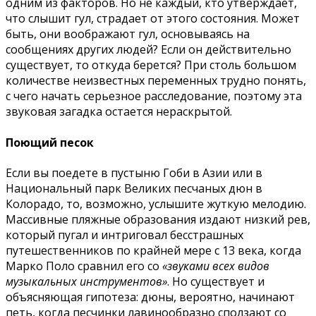
одним из факторов. Но не каждый, кто утверждает,
что слышит гул, страдает от этого состояния. Может
быть, они воображают гул, основываясь на
сообщениях других людей? Если он действительно
существует, то откуда берется? При столь большом
количестве неизвестных переменных трудно понять,
с чего начать серьезное расследование, поэтому эта
звуковая загадка остается нераскрытой.
Поющий песок
Если вы поедете в пустыню Гоби в Азии или в
Национальный парк Великих песчаных дюн в
Колорадо, то, возможно, услышите жуткую мелодию.
Массивные пляжные образования издают низкий рев,
который пугал и интриговал бесстрашных
путешественников по крайней мере с 13 века, когда
Марко Поло сравнил его со
«звуками всех видов
музыкальных инструментов»
. Но существует и
объясняющая гипотеза: дюны, вероятно, начинают
петь, когда песчинки лавинообразно сползают со