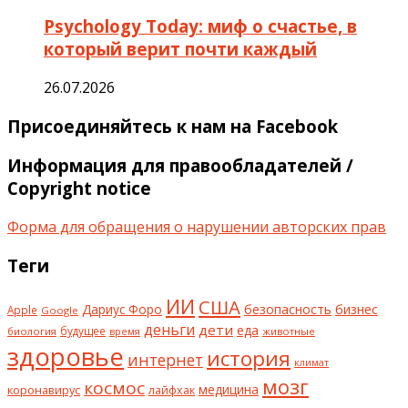
Psychology Today: миф о счастье, в
который верит почти каждый
26.07.2026
Присоединяйтесь к нам на Facebook
Информация для правообладателей /
Copyright notice
Форма для обращения о нарушении авторских прав
Теги
ИИ
США
безопасность
бизнес
Дариус Форо
Apple
Google
деньги
дети
еда
будущее
биология
животные
время
здоровье
история
интернет
климат
мозг
космос
коронавирус
медицина
лайфхак