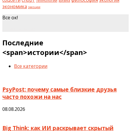
технологии
физика
экономика
эмоции
Все ок!
шкаф на заказ
Последние
<span>истории</span>
Все категории
PsyPost: почему самые близкие друзья
часто похожи на нас
08.08.2026
Big Think: как ИИ раскрывает скрытый