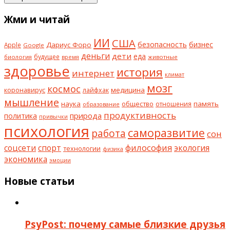
Жми и читай
ИИ
США
безопасность
бизнес
Дариус Форо
Apple
Google
деньги
дети
еда
будущее
биология
животные
время
здоровье
история
интернет
климат
мозг
космос
коронавирус
медицина
лайфхак
мышление
наука
общество
память
отношения
образование
продуктивность
природа
политика
привычки
психология
саморазвитие
работа
сон
философия
соцсети
спорт
экология
технологии
физика
экономика
эмоции
Новые статьи
PsyPost: почему самые близкие друзья