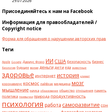
29.07.2026
Присоединяйтесь к нам на Facebook
Информация для правообладателей /
Copyright notice
Форма для обращения о нарушении авторских прав
Теги
ИИ
США
безопасность
бизнес
Дариус Форо
Apple
Google
деньги
дети
еда
будущее
биология
животные
время
здоровье
история
интернет
климат
мозг
космос
коронавирус
медицина
лайфхак
мышление
наука
общество
память
отношения
образование
продуктивность
природа
политика
привычки
психология
саморазвитие
работа
сон
философия
соцсети
спорт
экология