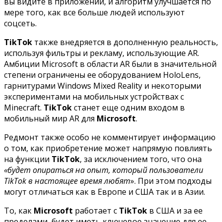
вы видите в приложении, и алгоритм улучшается по
мере того, как все больше людей используют
соцсеть.
TikTok
также внедряется в дополненную реальность,
используя фильтры и рекламу, использующие AR.
Амбиции Microsoft в области AR были в значительной
степени ограничены ее оборудованием HoloLens,
гарнитурами Windows Mixed Reality и некоторыми
экспериментами на мобильных устройствах с
Minecraft.
TikTok
станет еще одним входом в
мобильный мир AR для
Microsoft
.
Редмонт также особо не комментирует информацию
о том, как приобретение может напрямую повлиять
на функции
TikTok
, за исключением того, что она
«будет опираться на опыт, который пользователи
TikTok в настоящее время любят
». При этом подходы
могут отличаться как в Европе и США так и в Азии.
То, как
Microsoft
работает с
TikTok
в США и за ее
пределами, будет иметь ключевое значение для ее