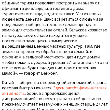
общины: туризм позволяет построить карьеру от
официанта до владельца гостевого дома,
туристического гида, водителя такси. У этих новых
людей есть деньги и шанс встретиться с людьми за
пределами сообщества; многие семьи арендуют
землю для строительства отелей. Сельское хозяйство
на натуральной основе находится в упадке,
постепенно замещаясь коммерческим
выращиванием ценных местных культур. Там, где
земля по-прежнему обрабатывается семьёй, в
основном в сельской местности, дети идут домой,
чтобы помочь с уборкой урожая. «И они знают, что на
столе всегда будет еда для них, приготовленная
мамой», — говорит Вейхонг.
Китай — общество с переходной экономикой, страна,
которая быстро меняется.
Здесь растёт феминистская
активность
, борьба с продолжающейся
дискриминацией; но несмотря на это общество по-
прежнему считает незамужних женщин старше 27 лет
как «старых дев». Могут ли эти естественно