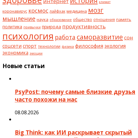
история
интернет
климат
мозг
космос
коронавирус
медицина
лайфхак
мышление
наука
общество
память
отношения
образование
продуктивность
природа
политика
привычки
психология
саморазвитие
работа
сон
философия
соцсети
спорт
экология
технологии
физика
экономика
эмоции
Новые статьи
PsyPost: почему самые близкие друзья
часто похожи на нас
08.08.2026
Big Think: как ИИ раскрывает скрытый