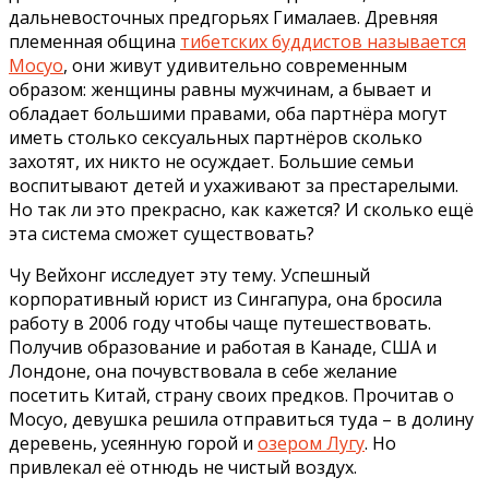
дальневосточных предгорьях Гималаев. Древняя
племенная община
тибетских буддистов называется
Мосуо
, они живут удивительно современным
образом: женщины равны мужчинам, а бывает и
обладает большими правами, оба партнёра могут
иметь столько сексуальных партнёров сколько
захотят, их никто не осуждает. Большие семьи
воспитывают детей и ухаживают за престарелыми.
Но так ли это прекрасно, как кажется? И сколько ещё
эта система сможет существовать?
Чу Вейхонг исследует эту тему. Успешный
корпоративный юрист из Сингапура, она бросила
работу в 2006 году чтобы чаще путешествовать.
Получив образование и работая в Канаде, США и
Лондоне, она почувствовала в себе желание
посетить Китай, страну своих предков. Прочитав о
Мосуо, девушка решила отправиться туда – в долину
деревень, усеянную горой и
озером Лугу
. Но
привлекал её отнюдь не чистый воздух.