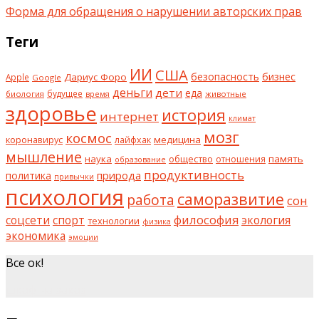
Форма для обращения о нарушении авторских прав
Теги
ИИ
США
безопасность
бизнес
Дариус Форо
Apple
Google
деньги
дети
еда
будущее
биология
животные
время
здоровье
история
интернет
климат
мозг
космос
коронавирус
медицина
лайфхак
мышление
наука
общество
память
отношения
образование
продуктивность
природа
политика
привычки
психология
саморазвитие
работа
сон
философия
соцсети
спорт
экология
технологии
физика
экономика
эмоции
Все ок!
шкаф на заказ