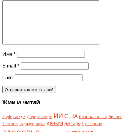
Имя
*
E-mail
*
Сайт
Жми и читай
ИИ
США
безопасность
бизнес
Дариус Форо
Apple
Google
деньги
дети
еда
будущее
биология
животные
время
здоровье