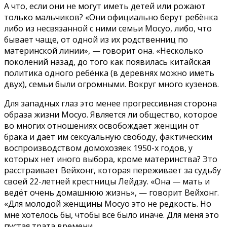
А что, если они не могут иметь детей или рожают
только мальчиков? «Они официально берут ребёнка
либо из несвязанной с ними семьи Мосуо, либо, что
бывает чаще, от одной из их родственниц по
материнской линии», — говорит она. «Несколько
поколений назад, до того как появилась китайская
политика одного ребёнка (в деревнях можно иметь
двух), семьи были огромными. Вокруг много кузенов.
Для западных глаз это менее прогрессивная сторона
образа жизни Мосуо. Является ли общество, которое
во многих отношениях освобождает женщин от
брака и даёт им сексуальную свободу, фактическим
воспроизводством домохозяек 1950-х годов, у
которых нет иного выбора, кроме материнства? Это
расстраивает Вейхонг, которая переживает за судьбу
своей 22-летней крестницы Лейдзу. «Она — мать и
ведёт очень домашнюю жизнь», — говорит Вейхонг.
«Для молодой женщины Мосуо это не редкость. Но
мне хотелось бы, чтобы все было иначе. Для меня это
пустая трата времени.