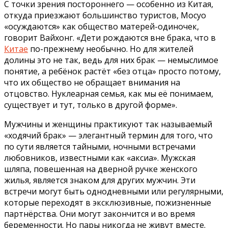
С точки зрения постороннего — особенно из Китая,
откуда приезжают большинство туристов, Мосуо
«осуждаются» как общество матерей-одиночек,
говорит Вайхонг. «Дети рождаются вне брака, что в
Китае
по-прежнему необычно. Но для жителей
долины это не так, ведь для них брак — немыслимое
понятие, а ребёнок растёт «без отца» просто потому,
что их общество не обращает внимания на
отцовство. Нуклеарная семья, как мы её понимаем,
существует и тут, только в другой форме».
Мужчины и женщины практикуют так называемый
«ходячий брак» — элегантный термин для того, что
по сути является тайными, ночными встречами
любовников, известными как «аксиа». Мужская
шляпа, повешенная на дверной ручке женского
жилья, является знаком для других мужчин. Эти
встречи могут быть однодневными или регулярными,
которые переходят в эксклюзивные, пожизненные
партнёрства. Они могут закончится и во время
беременности. Но пары никогда не живут вместе.