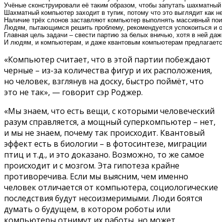
Учёные сконструировали её таким образом, чтобы запутать шахматный 
Шахматный компьютер заходит в тупик, потому что это выглядит как н
Наличие трёх слонов заставляют компьютер выполнять массивный пои
Людям, пытающимся решить проблему, рекомендуется успокоиться и он
Главная цель задачи – свести партию за белых вничью, хотя в ней да
И людям, и компьютерам, и даже квантовым компьютерам предлагается 
«Компьютер считает, что в этой партии побеждают
черные – из-за количества фигур и их расположения,
но человек, взглянув на доску, быстро поймёт, что
это не так», — говорит сэр Роджер.
«Мы знаем, что есть вещи, с которыми человеческий
разум справляется, а мощный суперкомпьютер – нет,
и мы не знаем, почему так происходит. Квантовый
эффект есть в биологии – в фотосинтезе, миграции
птиц и т.д., и это доказано. Возможно, то же самое
происходит и с мозгом. Эта гипотеза крайне
противоречива. Если мы выясним, чем именно
человек отличается от компьютера, социологические
последствия будут несоизмеримыми. Люди боятся
думать о будущем, в котором роботы или
компьютеры отнимут их работы, но может