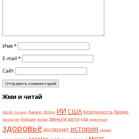
Имя
*
E-mail
*
Сайт
Жми и читай
ИИ
США
безопасность
бизнес
Дариус Форо
Apple
Google
деньги
дети
еда
будущее
биология
животные
время
здоровье
история
интернет
климат
мозг
космос