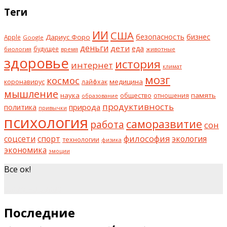
Теги
ИИ
США
безопасность
бизнес
Дариус Форо
Apple
Google
деньги
дети
еда
будущее
биология
животные
время
здоровье
история
интернет
климат
мозг
космос
коронавирус
медицина
лайфхак
мышление
наука
общество
память
отношения
образование
продуктивность
природа
политика
привычки
психология
саморазвитие
работа
сон
философия
соцсети
спорт
экология
технологии
физика
экономика
эмоции
Все ок!
шкаф на заказ
Последние