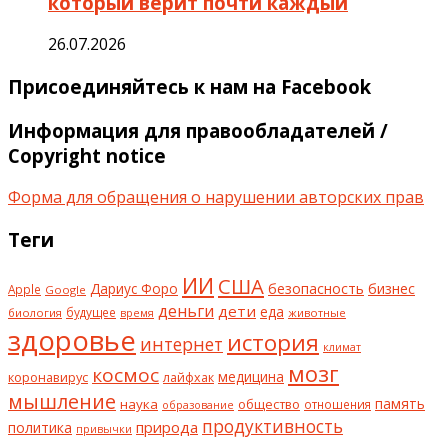
который верит почти каждый
26.07.2026
Присоединяйтесь к нам на Facebook
Информация для правообладателей /
Copyright notice
Форма для обращения о нарушении авторских прав
Теги
ИИ
США
безопасность
бизнес
Дариус Форо
Apple
Google
деньги
дети
еда
будущее
биология
животные
время
здоровье
история
интернет
климат
мозг
космос
коронавирус
медицина
лайфхак
мышление
наука
общество
память
отношения
образование
продуктивность
природа
политика
привычки