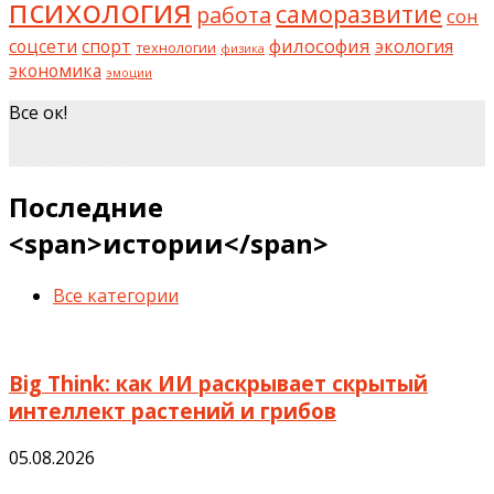
психология
саморазвитие
работа
сон
философия
соцсети
спорт
экология
технологии
физика
экономика
эмоции
Все ок!
шкаф на заказ
Последние
<span>истории</span>
Все категории
Big Think: как ИИ раскрывает скрытый
интеллект растений и грибов
05.08.2026