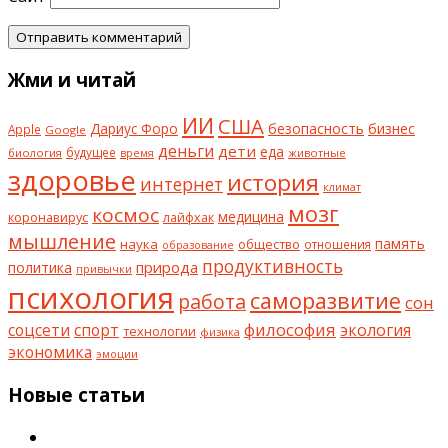
Жми и читай
ИИ
США
безопасность
бизнес
Дариус Форо
Apple
Google
деньги
дети
еда
будущее
биология
животные
время
здоровье
история
интернет
климат
мозг
космос
коронавирус
медицина
лайфхак
мышление
наука
общество
память
отношения
образование
продуктивность
природа
политика
привычки
психология
саморазвитие
работа
сон
философия
соцсети
спорт
экология
технологии
физика
экономика
эмоции
Новые статьи