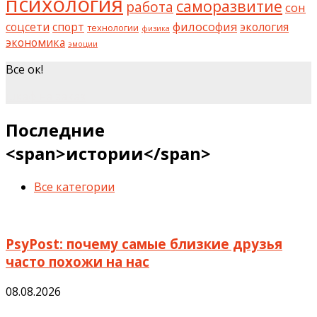
психология
саморазвитие
работа
сон
философия
соцсети
спорт
экология
технологии
физика
экономика
эмоции
Все ок!
шкаф на заказ
Последние
<span>истории</span>
Все категории
PsyPost: почему самые близкие друзья
часто похожи на нас
08.08.2026