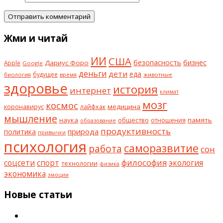
Жми и читай
ИИ
США
безопасность
бизнес
Дариус Форо
Apple
Google
деньги
дети
еда
будущее
биология
животные
время
здоровье
история
интернет
климат
мозг
космос
коронавирус
медицина
лайфхак
мышление
наука
общество
память
отношения
образование
продуктивность
природа
политика
привычки
психология
саморазвитие
работа
сон
философия
соцсети
спорт
экология
технологии
физика
экономика
эмоции
Новые статьи