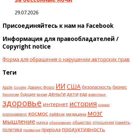
29.07.2026
Присоединяйтесь к нам на Facebook
Информация для правообладателей /
Copyright notice
Форма для обращения о нарушении авторских прав
Теги
ИИ
США
безопасность
бизнес
Дариус Форо
Apple
Google
деньги
дети
еда
будущее
биология
животные
время
здоровье
история
интернет
климат
мозг
космос
коронавирус
медицина
лайфхак
мышление
наука
общество
память
отношения
образование
продуктивность
природа
политика
привычки