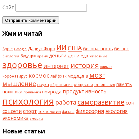
Сайт
Жми и читай
ИИ
США
безопасность
бизнес
Дариус Форо
Apple
Google
деньги
дети
еда
будущее
биология
животные
время
здоровье
история
интернет
климат
мозг
космос
коронавирус
медицина
лайфхак
мышление
наука
общество
память
отношения
образование
продуктивность
природа
политика
привычки
психология
саморазвитие
работа
сон
философия
соцсети
спорт
экология
технологии
физика
экономика
эмоции
Новые статьи