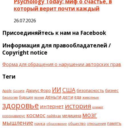
Psychology Today: миф о счастье, в
который верит почти каждый
26.07.2026
Присоединяйтесь к нам на Facebook
Информация для правообладателей /
Copyright notice
Форма для обращения о нарушении авторских прав
Теги
ИИ
США
безопасность
бизнес
Дариус Форо
Apple
Google
деньги
дети
еда
будущее
биология
животные
время
здоровье
история
интернет
климат
мозг
космос
коронавирус
медицина
лайфхак
мышление
наука
общество
память
отношения
образование