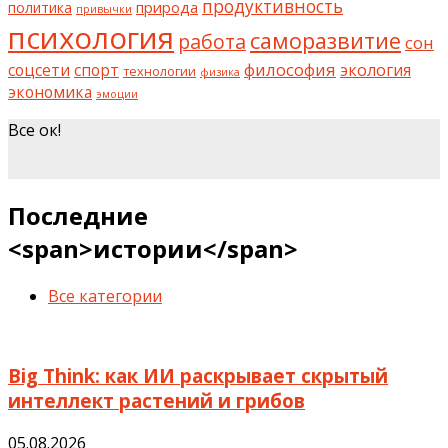
продуктивность
природа
политика
привычки
психология
саморазвитие
работа
сон
философия
соцсети
спорт
экология
технологии
физика
экономика
эмоции
Все ок!
шкаф на заказ
Последние
<span>истории</span>
Все категории
Big Think: как ИИ раскрывает скрытый
интеллект растений и грибов
05.08.2026