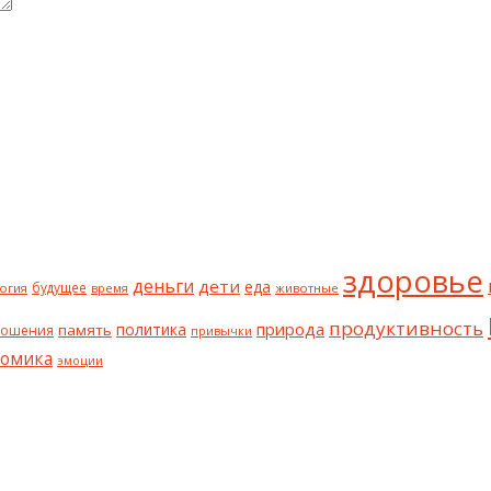
здоровье
деньги
дети
еда
будущее
огия
животные
время
продуктивность
природа
политика
память
ношения
привычки
номика
эмоции