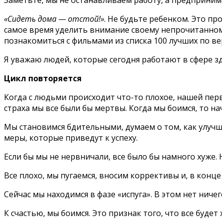
Заметьте, мы не останавливаем работу, а предприни
«Сидеть дома — отстой!»
. Не будьте ребенком. Это п
самое время уделить внимание своему непрочитанном
познакомиться с фильмами из списка 100 лучших по вер
Я уважаю людей, которые сегодня работают в сфере зд
Цикл повторяется
Когда с людьми происходит что-то плохое, нашей пер
страха мы все были бы мертвы. Когда мы боимся, то н
Мы становимся бдительными, думаем о том, как улучш
меры, которые приведут к успеху.
Если бы мы не нервничали, все было бы намного хуже. Н
Все плохо, мы пугаемся, вносим коррективы и, в конц
Сейчас мы находимся в фазе «испуга». В этом нет ничег
К счастью, мы боимся. Это признак того, что все будет