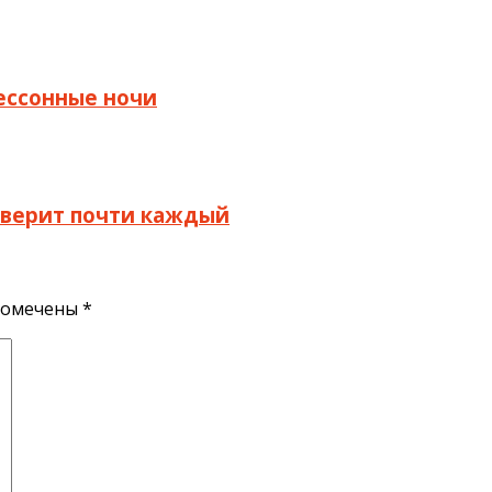
бессонные ночи
й верит почти каждый
помечены
*