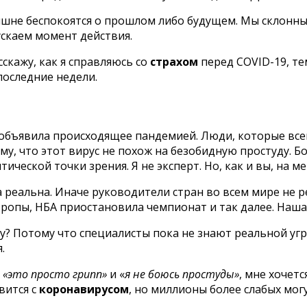
ишне беспокоятся о прошлом либо будущем. Мы склонн
скаем момент действия.
сскажу, как я справляюсь со
страхом
перед COVID-19, те
последние недели.
З объявила происходящее пандемией. Люди, которые всем
му, что этот вирус не похож на безобидную простуду. 
ческой точки зрения. Я не эксперт. Но, как и вы, на м
оза реальна. Иначе руководители стран во всем мире не
ропы, НБА приостановила чемпионат и так далее. Наша
ему? Потому что специалисты пока не знают реальной уг
.
а
«это просто грипп»
и «
я не боюсь простуды»
, мне хочет
вится с
коронавирусом
, но миллионы более слабых мог