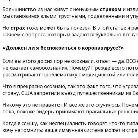
Большинство из нас живут с ненужным
страхом
и изл
мы становимся злыми, грустными, подавленными и упу
Но
страх
тоже может быть полезен. В этой статье я ра
начнем с вопроса, которым задаются буквально все в 
«Должен ли я беспокоиться о коронавирусе?»
Если вы этого до сих пор не осознали, ответ — да. ВО
не хватает самоосознания. Почему? Прежде всего пото
рассматривают проблематику с медицинской или полити
Что я прекрасно осознаю, так это факт того, что угр
страну, США запретили въезд путешественникам из Ев
Никому это не нравится. И все же это случилось. Поч
пока, похоже лидеры принимают правильные решения
Когда я слышу, как неспециалисты говорят что-то тип
хочу напомнить: ваша иммунная система может и спра