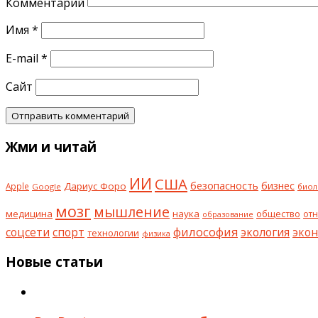
Комментарий
Имя
*
E-mail
*
Сайт
Жми и читай
ИИ
США
безопасность
бизнес
Дариус Форо
Apple
Google
биол
мозг
мышление
медицина
наука
общество
от
образование
философия
соцсети
спорт
экология
эко
технологии
физика
Новые статьи