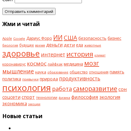
Жми и читай
ИИ
США
безопасность
бизнес
Дариус Форо
Apple
Google
деньги
дети
еда
будущее
биология
животные
время
здоровье
история
интернет
климат
мозг
космос
коронавирус
медицина
лайфхак
мышление
наука
общество
память
отношения
образование
продуктивность
природа
политика
привычки
психология
саморазвитие
работа
сон
философия
соцсети
спорт
экология
технологии
физика
экономика
эмоции
Новые статьи