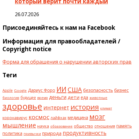
который верит почти каждый
26.07.2026
Присоединяйтесь к нам на Facebook
Информация для правообладателей /
Copyright notice
Форма для обращения о нарушении авторских прав
Теги
ИИ
США
безопасность
бизнес
Дариус Форо
Apple
Google
деньги
дети
еда
будущее
биология
животные
время
здоровье
история
интернет
климат
мозг
космос
коронавирус
медицина
лайфхак
мышление
наука
общество
память
отношения
образование
продуктивность
природа
политика
привычки