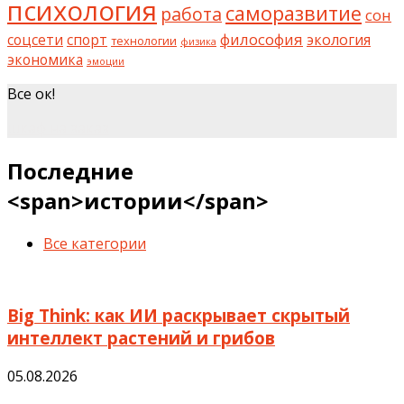
психология
саморазвитие
работа
сон
философия
соцсети
спорт
экология
технологии
физика
экономика
эмоции
Все ок!
шкаф на заказ
Последние
<span>истории</span>
Все категории
Big Think: как ИИ раскрывает скрытый
интеллект растений и грибов
05.08.2026