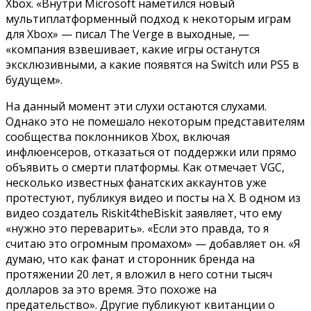
Xbox. «Внутри Microsoft наметился новый
мультиплатформенный подход к некоторым играм
для Xbox» — писал The Verge в выходные, —
«компания взвешивает, какие игры останутся
эксклюзивными, а какие появятся на Switch или PS5 в
будущем».
На данный момент эти слухи остаются слухами.
Однако это не помешало некоторым представителям
сообщества поклонников Xbox, включая
инфлюенсеров, отказаться от поддержки или прямо
объявить о смерти платформы. Как отмечает VGC,
несколько известных фанатских аккаунтов уже
протестуют, публикуя видео и посты на X. В одном из
видео создатель Riskit4theBiskit заявляет, что ему
«нужно это переварить». «Если это правда, то я
считаю это огромным промахом» — добавляет он. «Я
думаю, что как фанат и сторонник бренда на
протяжении 20 лет, я вложил в него сотни тысяч
долларов за это время. Это похоже на
предательство». Другие публикуют квитанции о