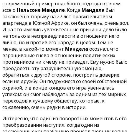
современный пример подобного подхода в своем
эссе о
Нельсоне Манделе
. Когда
Мандела
был
заключён в тюрьму на 27 лет правительством
апартеида в Южной Африке, он был очень, очень зол.
И на это имелись уважительные причины: дело было
не только в несправедливости в отношении него
лично, но и против его народа в целом. Тем не
менее, в какой-то момент
Мандела
осознал, что
взращивание гнева в отношении политических
противников ни к чему не приведет. Ему нужно было
преодолеть эту разрушительную эмоцию,
обратиться к другой стороне, построить доверие,
если не дружбу. Он подружился со своей собственной
охраной, и в конце концов его игра увенчалась
успехом: он смог наблюдать за одним из тех мирных
переходов к лучшему обществу, которые, к
сожалению, очень редки в истории.
Интересно, что один из поворотных моментов в его
преобразовании наступил, когда один из
заключенных контрабандно пронёс в тюрьму копию