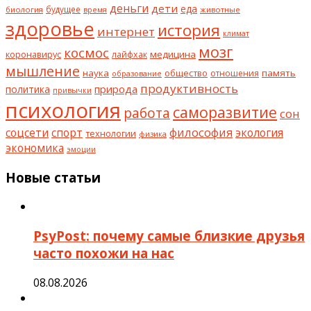
деньги
дети
еда
будущее
биология
животные
время
здоровье
история
интернет
климат
мозг
космос
коронавирус
медицина
лайфхак
мышление
наука
общество
память
отношения
образование
продуктивность
природа
политика
привычки
психология
саморазвитие
работа
сон
философия
соцсети
спорт
экология
технологии
физика
экономика
эмоции
Новые статьи
PsyPost: почему самые близкие друзья
часто похожи на нас
08.08.2026