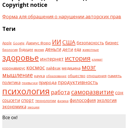
Copyright notice
Форма для обращения о нарушении авторских прав
Теги
ИИ
США
безопасность
бизнес
Дариус Форо
Apple
Google
деньги
дети
еда
будущее
биология
животные
время
здоровье
история
интернет
климат
мозг
космос
коронавирус
медицина
лайфхак
мышление
наука
общество
память
отношения
образование
продуктивность
природа
политика
привычки
психология
саморазвитие
работа
сон
философия
соцсети
спорт
экология
технологии
физика
экономика
эмоции
Все ок!