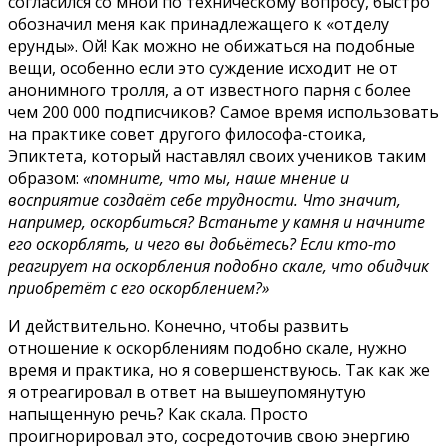
согласился со мной по техническому вопросу, быстро
обозначил меня как принадлежащего к «отделу
ерунды». Ой! Как можно не обижаться на подобные
вещи, особенно если это суждение исходит не от
анонимного тролля, а от известного парня с более
чем 200 000 подписчиков? Самое время использовать
на практике совет другого философа-стоика,
Эпиктета, который наставлял своих учеников таким
образом:
«помните, что мы, наше мнение и
восприятие создаёт себе трудности. Что значит,
например, оскорбиться? Встаньте у камня и начните
его оскорблять, и чего вы добьётесь? Если кто-то
реагирует на оскорбления подобно скале, что обидчик
приобретёт с его оскорблением?»
И действительно. Конечно, чтобы развить
отношение к оскорблениям подобно скале, нужно
время и практика, но я совершенствуюсь. Так как же
я отреагировал в ответ на вышеупомянутую
напыщенную речь? Как скала. Просто
проигнорировал это, сосредоточив свою энергию