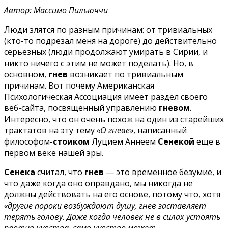
Автор: Массимо Пильюччи
Люди злятся по разным причинам: от тривиальных
(кто-то подрезал меня на дороге) до действительно
серьезных (люди продолжают умирать в Сирии, и
никто ничего с этим не может поделать). Но, в
основном,
гнев
возникает по тривиальным
причинам. Вот почему Американская
Психологическая Ассоциация имеет раздел своего
веб-сайта, посвященный управлению
гневом
.
Интересно, что он очень похож на один из старейших
трактатов на эту тему
«О гневе»
, написанный
философом-
стоиком
Луцием Аннеем
Сенекой
еще в
первом веке нашей эры.
Сенека
считал, что
гнев
— это временное безумие, и
что даже когда оно оправдано, мы никогда не
должны действовать на его основе, потому что, хотя
«другие пороки возбуждают душу, гнев заставляет
терять голову. Даже когда человек не в силах устоять
против чувства, само чувство может