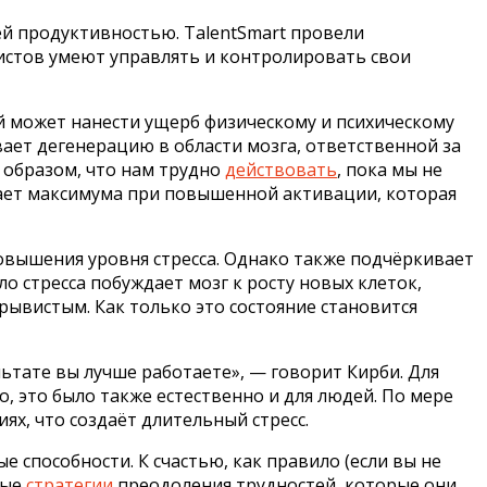
ей продуктивностью. TalentSmart провели
листов умеют управлять и контролировать свои
ый может нанести ущерб физическому и психическому
ает дегенерацию в области мозга, ответственной за
 образом, что нам трудно
действовать
, пока мы не
гает максимума при повышенной активации, которая
повышения уровня стресса. Однако также подчёркивает
о стресса побуждает мозг к росту новых клеток,
ерывистым. Как только это состояние становится
льтате вы лучше работаете», — говорит Кирби. Для
, это было также естественно и для людей. По мере
иях, что создаёт длительный стресс.
 способности. К счастью, как правило (если вы не
ные
стратегии
преодоления трудностей, которые они