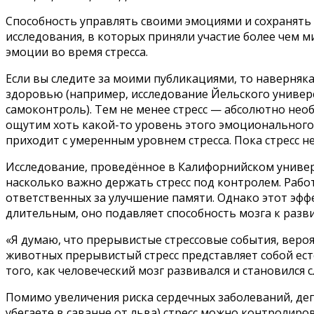
Способность управлять своими эмоциями и сохранять 
исследования, в которых приняли участие более чем 
эмоции во время стресса.
Если вы следите за моими публикациями, то наверняк
здоровью (например, исследование Йельского универс
самоконтроль). Тем не менее стресс — абсолютно нео
ощутим хоть какой-то уровень этого эмоционального
приходит с умеренным уровнем стресса. Пока стресс н
Исследование, проведённое в Калифорнийском универс
насколько важно держать стресс под контролем. Работ
ответственных за улучшение памяти. Однако этот эффе
длительным, оно подавляет способность мозга к разв
«Я думаю, что прерывистые стрессовые события, вероя
животных прерывистый стресс представляет собой есте
того, как человеческий мозг развивался и становился 
Помимо увеличения риска сердечных заболеваний, депр
убегаете в саванне от льва) стресс можно контроли