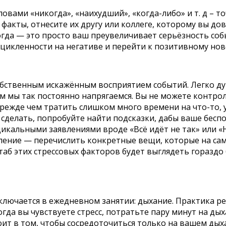
овами «никогда», «наихудший», «когда-либо» и т. д – т
 факты, отнесите их другу или коллеге, которому вы дов
когда — это просто ваш преувеличивает серьёзность со
ацикленности на негативе и перейти к позитивному но
ственным искажённым восприятием событий. Легко дум
 мы так постоянно напрягаемся. Вы не можете контрол
 прежде чем тратить слишком много времени на что-то,
то сделать, попробуйте найти подсказки, дабы ваше бе
икальными заявлениями вроде «Всё идёт не так» или «Н
ние — перечислить конкретные вещи, которые на самом
аб этих стрессовых факторов будет выглядеть гораздо
ключается в ежедневном занятии: дыхание. Практика р
гда вы чувствуете стресс, потратьте пару минут на дых
ит в том, чтобы сосредоточиться только на вашем дых