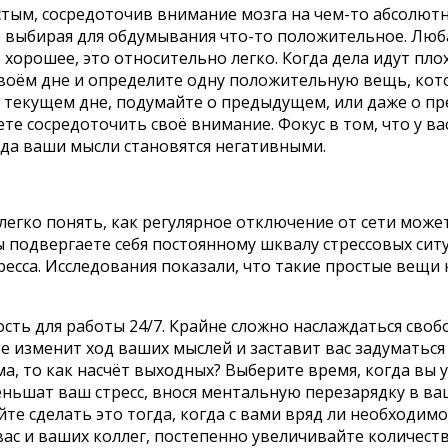
тым, сосредоточив внимание мозга на чем-то абсолют
выбирая для обдумывания что-то положительное. Люб
 хорошее, это относительно легко. Когда дела идут пл
воём дне и определите одну положительную вещь, кото
о текущем дне, подумайте о предыдущем, или даже о пр
е сосредоточить своё внимание. Фокус в том, что у ва
гда ваши мысли становятся негативными.
легко понять, как регулярное отключение от сети може
вы подвергаете себя постоянному шквалу стрессовых си
ресса. Исследования показали, что такие простые вещи
сть для работы 24/7. Крайне сложно наслаждаться сво
изменит ход ваших мыслей и заставит вас задуматься о
а, то как насчёт выходных? Выберите время, когда вы
еньшат ваш стресс, внося ментальную перезарядку в ва
те сделать это тогда, когда с вами вряд ли необходим
вас и ваших коллег, постепенно увеличивайте количест