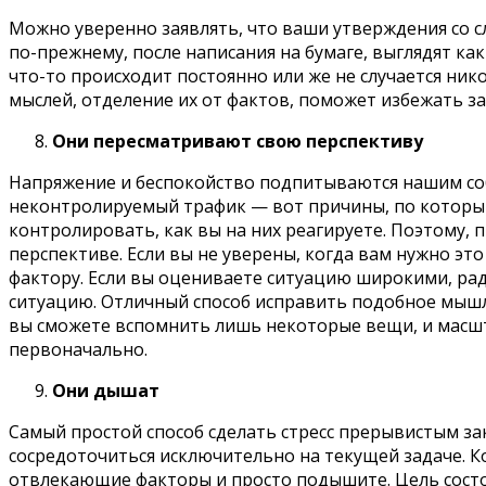
Можно уверенно заявлять, что ваши утверждения со сл
по-прежнему, после написания на бумаге, выглядят как
что-то происходит постоянно или же не случается ни
мыслей, отделение их от фактов, поможет избежать з
Они пересматривают свою перспективу
Напряжение и беспокойство подпитываются нашим соб
неконтролируемый трафик — вот причины, по которым
контролировать, как вы на них реагируете. Поэтому,
перспективе. Если вы не уверены, когда вам нужно э
фактору. Если вы оцениваете ситуацию широкими, рад
ситуацию. Отличный способ исправить подобное мышле
вы сможете вспомнить лишь некоторые вещи, и масшт
первоначально.
Они дышат
Самый простой способ сделать стресс прерывистым за
сосредоточиться исключительно на текущей задаче. Ко
отвлекающие факторы и просто подышите. Цель состо