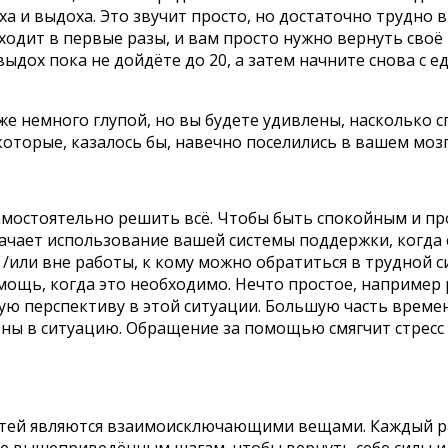
ха и выдоха. Это звучит просто, но достаточно трудно 
ходит в первые разы, и вам просто нужно вернуть своё
дох пока не дойдёте до 20, а затем начните снова с ед
е немного глупой, но вы будете удивлены, насколько сп
оторые, казалось бы, навечно поселились в вашем мозг
амостоятельно решить всё. Чтобы быть спокойным и пр
начает использование вашей системы поддержки, когда 
и /или вне работы, к кому можно обратиться в трудной 
мощь, когда это необходимо. Нечто простое, например 
вую перспективу в этой ситуации. Большую часть време
ны в ситуацию. Обращение за помощью смягчит стресс 
ей являются взаимоисключающими вещами. Каждый раз
те вышеприведённым шагам, чтобы вернуть себе силы и