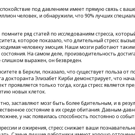
спокойствие под давлением имеет прямую связь с ваш
миллион человек, и обнаружили, что 90% лучших специа
а помните ряд статей по исследованиям стресса, котор
итета, которое показало, что длительный стресс вызыв
бходимая человеку эмоция. Наши мозги работают таким
 состояния. На самом деле, производительность дости
е слишком выражен, он безвреден.
итете в Беркли, показало, что существует польза от 
а докторанта Элизабет Кирби демонстрирует, что начал
кт проявляется только тогда, когда стресс является пр
итию новых клеток.
тно, заставляют мозг быть более бдительным, и в резу
ственное состояние в их среде обитания. Давным-давно
сложнее, у нас появилась способность постоянно о событ
ессии и ожирения, стресс снижает ваши познавательные
ровать. Самые лучшие работники имеют хорошо отточен