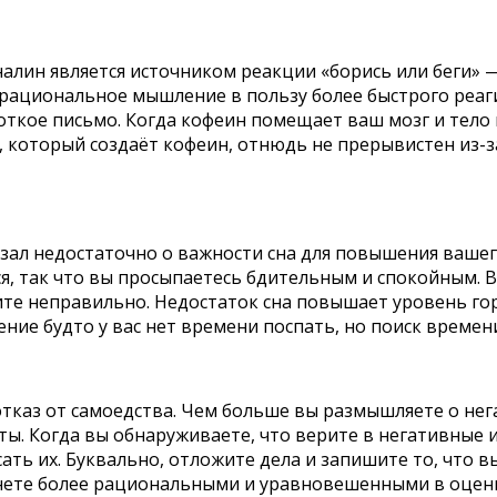
алин является источником реакции «борись или беги» 
рациональное мышление в пользу более быстрого реаги
ткое письмо. Когда кофеин помещает ваш мозг и тело в
, который создаёт кофеин, отнюдь не прерывистен из-
казал недостаточно о важности сна для повышения ваш
тся, так что вы просыпаетесь бдительным и спокойным.
ите неправильно. Недостаток сна повышает уровень гор
ие будто у вас нет времени поспать, но поиск времени 
отказ от самоедства. Чем больше вы размышляете о нег
ты. Когда вы обнаруживаете, что верите в негативные 
ать их. Буквально, отложите дела и запишите то, что в
нете более рациональными и уравновешенными в оценк