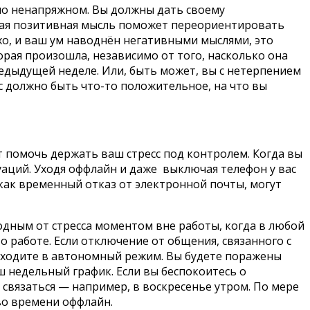
но ненапряжном. Вы должны дать своему
ая позитивная мысль поможет переориентировать
охо, и ваш ум наводнён негативными мыслями, это
рая произошла, независимо от того, насколько она
едыдущей неделе. Или, быть может, вы с нетерпением
с должно быть что-то положительное, на что вы
т помочь держать ваш стресс под контролем. Когда вы
туаций. Уходя оффлайн и даже выключая телефон у вас
 как временный отказ от электронной почты, могут
бодным от стресса моментом вне работы, когда в любой
 работе. Если отключение от общения, связанного с
 уходите в автономный режим. Вы будете поражены
ш недельный график. Если вы беспокоитесь о
о связаться — например, в воскресенье утром. По мере
во времени оффлайн.