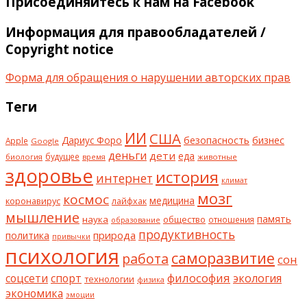
Присоединяйтесь к нам на Facebook
Информация для правообладателей /
Copyright notice
Форма для обращения о нарушении авторских прав
Теги
ИИ
США
безопасность
бизнес
Дариус Форо
Apple
Google
деньги
дети
еда
будущее
биология
животные
время
здоровье
история
интернет
климат
мозг
космос
коронавирус
медицина
лайфхак
мышление
наука
общество
память
отношения
образование
продуктивность
природа
политика
привычки
психология
саморазвитие
работа
сон
философия
соцсети
спорт
экология
технологии
физика
экономика
эмоции